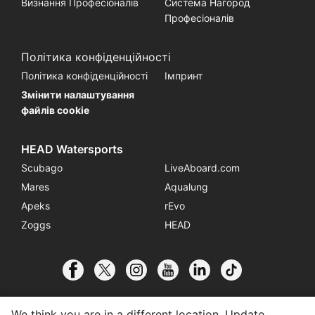
Визнання Професіоналів
Система Нагород
Професіоналів
Політика конфіденційності
Політика конфіденційності
Імпринт
Змінити налаштування
файлів cookie
HEAD Watersports
Scubago
LiveAboard.com
Mares
Aqualung
Apeks
rEvo
Zoggs
HEAD
We think you are in a different location. Update