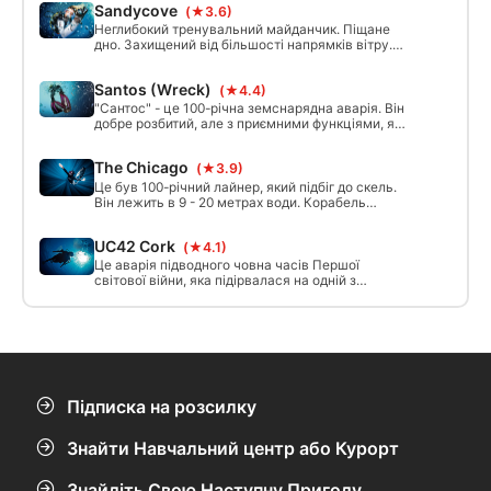
ви забезпечите собі вищий рівень
Sandycove
(★3.6)
безпеки та компетентності під час
Неглибокий тренувальний майданчик. Піщане
кожної майбутньої підводної пригоди.
дно. Захищений від більшості напрямків вітру.
Після завершення курсу ви отримаєте
Він не дуже припливний, хіба що під час
сертифікат SSI Enriched Air Nitrox 32%
великих весняних припливів. Найдрібніша
або 40%.
Santos (Wreck)
(★4.4)
частина найближча до ковзання, що йде
приблизно від 1 м до 10м.
"Сантос" - це 100-річна земснарядна аварія. Він
добре розбитий, але з приємними функціями, які
включають ковші земснаряда, шестерні та
двигун. Затонуле судно лежить приблизно на 30
The Chicago
(★3.9)
метрів в глибину. Ви завжди повинні пірнати в
цю аварію під час припливу.
Це був 100-річний лайнер, який підбіг до скель.
Він лежить в 9 - 20 метрах води. Корабель
добре розбитий, але є кілька приємних
пропливів. Ще можна побачити двигун котла і
UC42 Cork
(★4.1)
опорний вал.
Це аварія підводного човна часів Першої
світової війни, яка підірвалася на одній з
власних шахт. Він лежить приблизно в 28
метрах води. Особливості опори включають
вежу контингенту та торпедні припливи. На цій
ділянці слід пірнати в слабеньку воду. Це
військова могила, і її слід поважати як так.
Підписка на розсилку
Знайти Навчальний центр або Курорт
Знайдіть Свою Наступну Пригоду