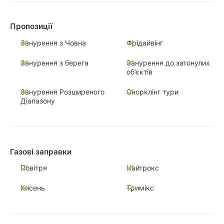
Пропозиції
Занурення з Човна
Фрідайвінг
Занурення з берега
Занурення до затонулих
об’єктів
Занурення Розширеного
Снорклінг тури
Діапазону
Газові заправки
Повітря
Найтрокс
Кисень
Тримікс