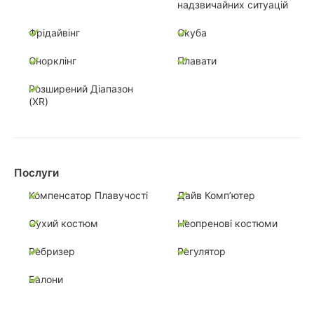
надзвичайних ситуацій
Фрідайвінг
Скуба
Снорклінг
Плавати
Розширений Діапазон
(XR)
Послуги
Компенсатор Плавучості
Дайв Комп’ютер
Сухий костюм
Неопренові костюми
Ребризер
Регулятор
Балони