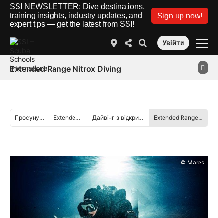
SSI NEWSLETTER: Dive destinations,
training insights, industry updates, and
Sign up now!
expert tips — get the latest from SSI!
Увійти
Extended Range Nitrox Diving
Просунутий
Extended Range
Дайвінг з відкритим контуром
Extended Range Nitrox Diving
© Mares