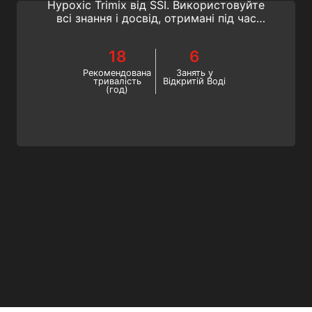
Hypoxic Trimix від SSI. Використовуйте
всі знання і досвід, отримані під час
попереднього поглибленого навчання
дайвінгу, щоб здійснити максимальне
18
6
декомпресійне занурення. Почніть
глибокі занурення з триміксом вже
Рекомендована
Занять у
тривалість
Відкритій Воді
сьогодні!
(год)