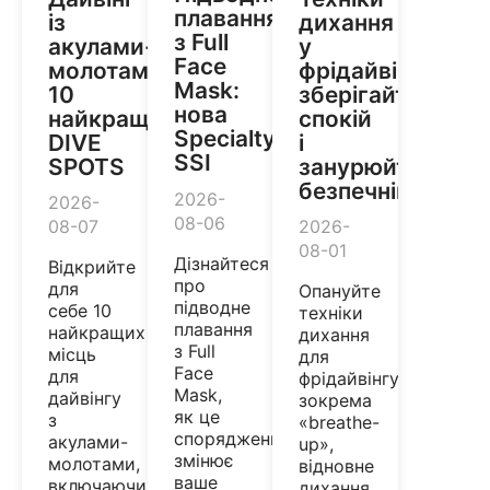
плавання
із
дихання
з Full
акулами-
у
Face
молотами:
фрідайвінгу:
Mask:
10
зберігайте
нова
найкращих
спокій
Specialty
DIVE
і
SSI
SPOTS
занурюйтеся
безпечніше
2026-
2026-
08-06
08-07
2026-
08-01
Дізнайтеся
Відкрийте
про
для
Опануйте
підводне
себе 10
техніки
плавання
найкращих
дихання
з Full
місць
для
Face
для
фрідайвінгу,
Mask,
дайвінгу
зокрема
як це
з
«breathe-
спорядження
акулами-
up»,
змінює
молотами,
відновне
ваше
включаючи
дихання,