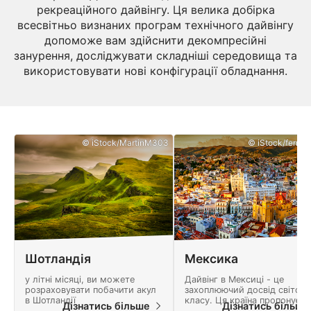
рекреаційного дайвінгу. Ця велика добірка
всесвітньо визнаних програм технічного дайвінгу
допоможе вам здійснити декомпресійні
занурення, досліджувати складніші середовища та
використовувати нові конфігурації обладнання.
© iStock/MartinM303
© iStock/ferrant
Шотландія
Мексика
у літні місяці, ви можете
Дайвінг в Мексиці - це
розраховувати побачити акул
захоплюючий досвід світово
в Шотландії
класу. Ця країна пропонує
Дізнатись більше
Дізнатись більш
безліч пригод і ландшафт,