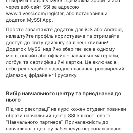
створити профіль MySSI. Це можна зробити або
через веб-сайт SSI за адресою
www.divessi.com/register, або встановивши
додаток MySSI App.
Просто завантажте додаток для iOS або Android,
налаштуйте профіль користувача та отримайте
доступ до світу дайвінгу за лічені хвилини!
Додаток MySSI надійно зберігає все в одному
місці, онлайн або офлайн - навчальні матеріали,
логбук та сертифікаційні картки. Це включає в
себе рекреаційне підводне плавання, розширений
діапазон, фрідайвінг і русалку.
Вибір навчального центру та приєднання до
нього
Під час реєстрації на курс кожен студент повинен
обрати навчальний центр SSI в якості свого
“Навчального партнера“. Приналежність до
навчального центру забезпечує персоналізоване