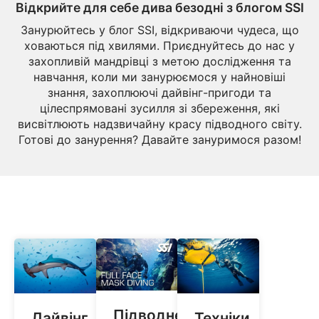
Відкрийте для себе дива безодні з блогом SSI
Занурюйтесь у блог SSI, відкриваючи чудеса, що
ховаються під хвилями. Приєднуйтесь до нас у
захопливій мандрівці з метою дослідження та
навчання, коли ми занурюємося у найновіші
знання, захоплюючі дайвінг-пригоди та
цілеспрямовані зусилля зі збереження, які
висвітлюють надзвичайну красу підводного світу.
Готові до занурення? Давайте зануримося разом!
Підводне
Дайвінг
Техніки