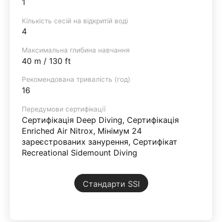
1
Кількість сесій на відкритій воді
4
Максимальна глибина навчання
40 m / 130 ft
Рекомендована тривалість (год)
16
Передумови сертифікації
Сертифікація Deep Diving, Сертифікація
Enriched Air Nitrox, Мінімум 24
зареєстрованих занурення, Сертифікат
Recreational Sidemount Diving
Стандарти SSI