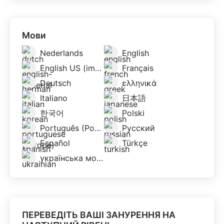
Мови
Nederlands
English
English US (imperial)
Français
Deutsch
ελληνικά
Italiano
日本語
한국어
Polski
Português (Portugal)
Русский
Español
Türkçe
українська мова
ПЕРЕВЕДІТЬ ВАШІ ЗАНУРЕННЯ НА