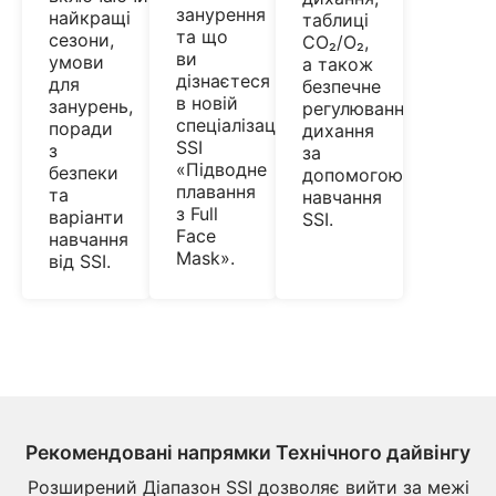
занурення
найкращі
таблиці
та що
сезони,
CO₂/O₂,
ви
умови
а також
дізнаєтеся
для
безпечне
в новій
занурень,
регулювання
спеціалізації
поради
дихання
SSI
з
за
«Підводне
безпеки
допомогою
плавання
та
навчання
з Full
варіанти
SSI.
Face
навчання
Mask».
від SSI.
Рекомендовані напрямки Технічного дайвінгу
Розширений Діапазон SSI дозволяє вийти за межі