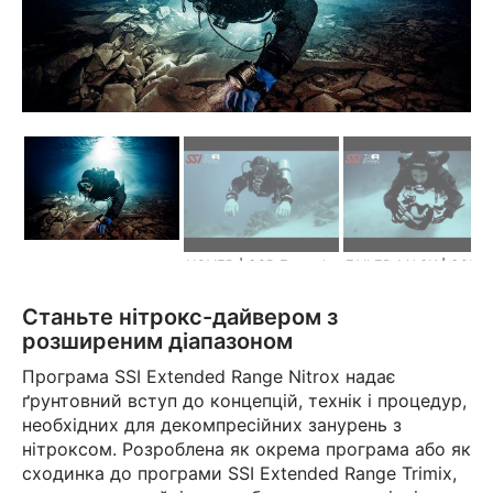
HOVER | SCR Extended Range
FAILED MASK | SCR Extended Ra
Станьте нітрокс-дайвером з
розширеним діапазоном
Програма SSI Extended Range Nitrox надає
ґрунтовний вступ до концепцій, технік і процедур,
необхідних для декомпресійних занурень з
нітроксом. Розроблена як окрема програма або як
сходинка до програми SSI Extended Range Trimix,