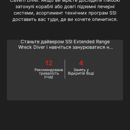
затонулі кораблі або довгі підземні печерні
системи, асортимент технічних програм SSI
Extended Range Wreck Diving
доставить вас туди, де ви хочете опинитися.
Мрієте дослідити стародавні кораблі або
відомі затонулі кораблі світових воєн?
Станьте дайвером SSI Extended Range
Wreck Diver і навчіться занурюватися на
максимальну глибину до 40 метрів.
Почніть цей захоплюючий курс SSI з
12
4
розширених занурень до затонулих
кораблів онлайн вже сьогодні!
Рекомендована
Занять у
тривалість
Відкритій Воді
(год)
Extended Range Cavern Diving