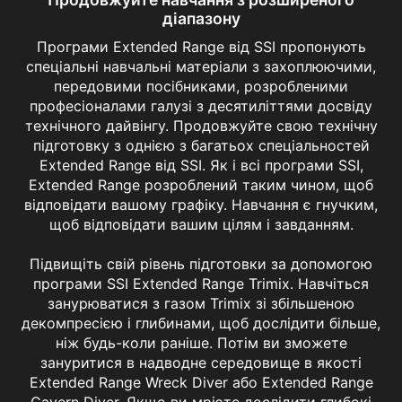
діапазону
Програми Extended Range від SSI пропонують
спеціальні навчальні матеріали з захоплюючими,
передовими посібниками, розробленими
професіоналами галузі з десятиліттями досвіду
технічного дайвінгу. Продовжуйте свою технічну
підготовку з однією з багатьох спеціальностей
Extended Range від SSI. Як і всі програми SSI,
Extended Range розроблений таким чином, щоб
відповідати вашому графіку. Навчання є гнучким,
щоб відповідати вашим цілям і завданням.
Підвищіть свій рівень підготовки за допомогою
програми SSI Extended Range Trimix. Навчіться
занурюватися з газом Trimix зі збільшеною
декомпресією і глибинами, щоб дослідити більше,
ніж будь-коли раніше. Потім ви зможете
зануритися в надводне середовище в якості
Extended Range Wreck Diver або Extended Range
Cavern Diver. Якщо ви мрієте дослідити глибокі