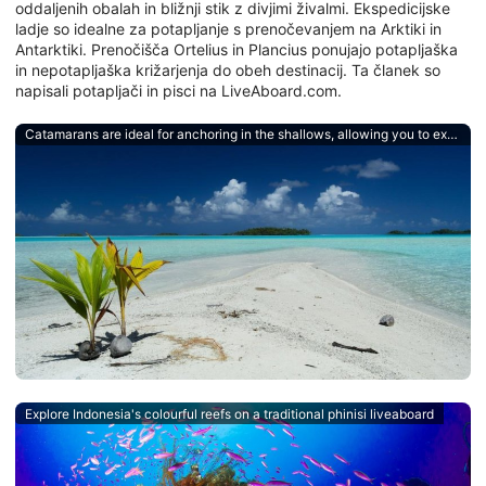
oddaljenih obalah in bližnji stik z divjimi živalmi. Ekspedicijske
ladje so idealne za potapljanje s prenočevanjem na Arktiki in
Antarktiki. Prenočišča Ortelius in Plancius ponujajo potapljaška
in nepotapljaška križarjenja do obeh destinacij. Ta članek so
napisali potapljači in pisci na LiveAboard.com.
Catamarans are ideal for anchoring in the shallows, allowing you to explore untouched islands and atolls
Explore Indonesia's colourful reefs on a traditional phinisi liveaboard