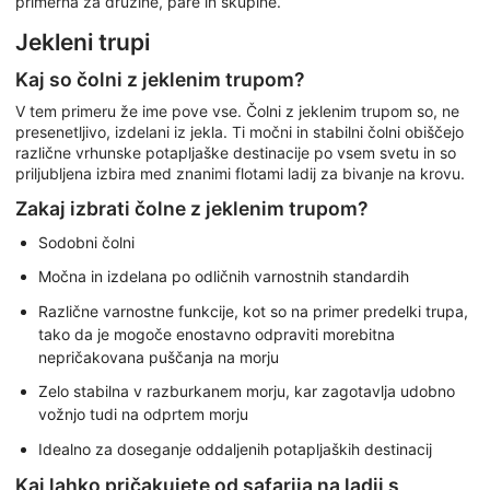
primerna za družine, pare in skupine.
Jekleni trupi
Kaj so čolni z jeklenim trupom?
V tem primeru že ime pove vse. Čolni z jeklenim trupom so, ne
presenetljivo, izdelani iz jekla. Ti močni in stabilni čolni obiščejo
različne vrhunske potapljaške destinacije po vsem svetu in so
priljubljena izbira med znanimi flotami ladij za bivanje na krovu.
Zakaj izbrati čolne z jeklenim trupom?
Sodobni čolni
Močna in izdelana po odličnih varnostnih standardih
Različne varnostne funkcije, kot so na primer predelki trupa,
tako da je mogoče enostavno odpraviti morebitna
nepričakovana puščanja na morju
Zelo stabilna v razburkanem morju, kar zagotavlja udobno
vožnjo tudi na odprtem morju
Idealno za doseganje oddaljenih potapljaških destinacij
Kaj lahko pričakujete od safarija na ladji s