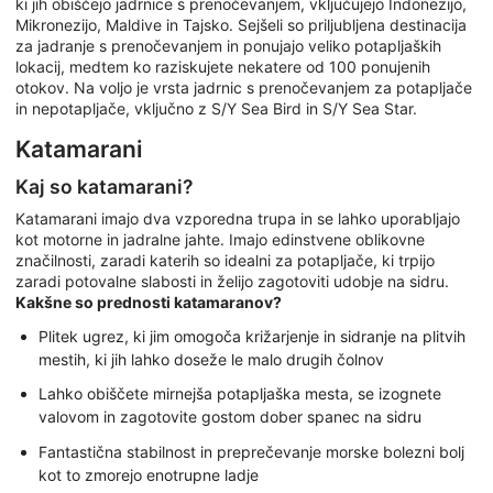
ki jih obiščejo jadrnice s prenočevanjem, vključujejo Indonezijo,
Mikronezijo, Maldive in Tajsko. Sejšeli so priljubljena destinacija
za jadranje s prenočevanjem in ponujajo veliko potapljaških
lokacij, medtem ko raziskujete nekatere od 100 ponujenih
otokov. Na voljo je vrsta jadrnic s prenočevanjem za potapljače
in nepotapljače, vključno z S/Y Sea Bird in S/Y Sea Star.
Katamarani
Kaj so katamarani?
Katamarani imajo dva vzporedna trupa in se lahko uporabljajo
kot motorne in jadralne jahte. Imajo edinstvene oblikovne
značilnosti, zaradi katerih so idealni za potapljače, ki trpijo
zaradi potovalne slabosti in želijo zagotoviti udobje na sidru.
Kakšne so prednosti katamaranov?
Plitek ugrez, ki jim omogoča križarjenje in sidranje na plitvih
mestih, ki jih lahko doseže le malo drugih čolnov
Lahko obiščete mirnejša potapljaška mesta, se izognete
valovom in zagotovite gostom dober spanec na sidru
Fantastična stabilnost in preprečevanje morske bolezni bolj
kot to zmorejo enotrupne ladje