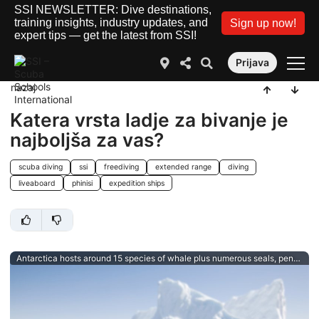
SSI NEWSLETTER: Dive destinations,
training insights, industry updates, and
Sign up now!
expert tips — get the latest from SSI!
Prijava
nazaj
Katera vrsta ladje za bivanje je
najboljša za vas?
scuba diving
ssi
freediving
extended range
diving
liveaboard
phinisi
expedition ships
Antarctica hosts around 15 species of whale plus numerous seals, penguins and more