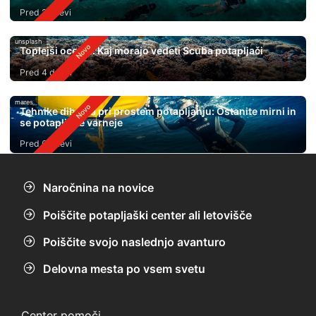
Pred 2 dnevi
unsplash
Toplejši oceani: Kaj morajo vedeti Scuba potapljači
Pred 4 dnevi
mares
Tehnike dihanja pri prostem potapljanju: Ostanite mirni in
se potapljajte varneje
Pred 6 dnevi
Naročnina na novice
Poiščite potapljaški center ali letovišče
Poiščite svojo naslednjo avanturo
Delovna mesta po vsem svetu
Center pomoči