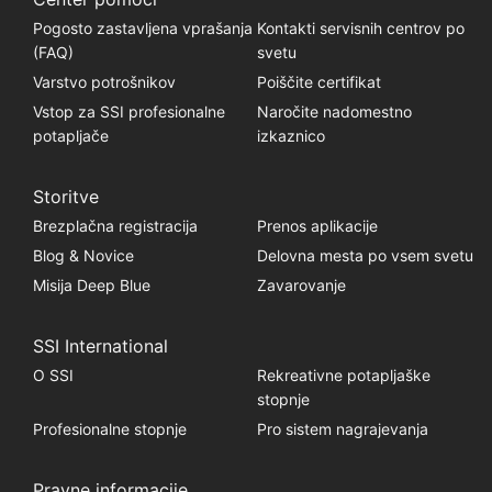
Pogosto zastavljena vprašanja
Kontakti servisnih centrov po
(FAQ)
svetu
Varstvo potrošnikov
Poiščite certifikat
Vstop za SSI profesionalne
Naročite nadomestno
potapljače
izkaznico
Storitve
Brezplačna registracija
Prenos aplikacije
Blog & Novice
Delovna mesta po vsem svetu
Misija Deep Blue
Zavarovanje
SSI International
O SSI
Rekreativne potapljaške
stopnje
Profesionalne stopnje
Pro sistem nagrajevanja
Pravne informacije