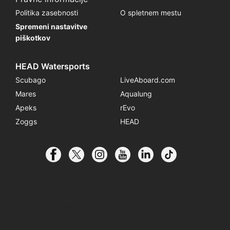
Politika zasebnosti
O spletnem mestu
Spremeni nastavitve
piškotkov
HEAD Watersports
Scubago
LiveAboard.com
Mares
Aqualung
Apeks
rEvo
Zoggs
HEAD
© 2026 SSI International