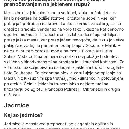
prenočevanjem na jeklenem trupu?
Ker so čolni z jeklenim trupom sodobni, lahko pričakujete, da
imajo nekatere najboljše storitve, prostorne sobe in vse, kar
potapljač potrebuje na krovu. Lahko so vrhunski safariji, saj so
dragi za gradnjo, vendar so na voljo tako luksuzne kot cenovno
ugodne možnosti. Ti robustni čolni zlahka dosežejo oddaljena
potapljaška mesta, kar potapljačem omogoča, da izkusijo velike
pelagične vode, na primer pri potapljanju v Socorru v Mehiki –
ne da bi pri tem ogrozili udobje na morju. Flota Nautilus in
Solmar V sta odlična primera raznolikih razpoložljivih storitev,
vključno s kinodvoranami na prostem in luksuznimi kabinami. Za
vrhunsko razkošje bivanja na ladjah z jeklenim trupom si oglejte
floto Scubaspa. Ta elegantna plovila združujejo potapljanje na
Maldivih z luksuznimi spa tretmaji, fino kulinariko in potovanjem
po otokih. Čolni z jeklenim trupom lahko najdete tudi na
križarjenju po Egiptu, Francoski Polineziji, Mikroneziji in drugih
državah.
Jadrnice
Kaj so jadrnice?
Jadrnice je enostavno prepoznati po elegantnih oblikah in