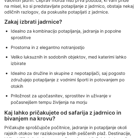
valovitih jadrih. Čeprav morda niso prva podoba, ki vam pride
na misel, ko si predstavljate potapljanje z jadrnico, obstaja nekaj
odličnih razlogov, da poskusite potapljati z jadrnice.
Zakaj izbrati jadrnice?
Idealno za kombinacijo potapljanja, jadranja in popolne
sprostitve
Prostorna in z elegantno notranjostjo
Veliko luksuznih in sodobnih objektov, med katerimi lahko
izbirate
Idealno za družine in skupine z nepotapljači, saj pogosto
združujejo potapljanje z vodnimi športi in potovanjem po
otokih
Priložnost za upočasnitev, sprostitev in uživanje v
počasnejšem tempu življenja na morju
Kaj lahko pričakujete od safarija z jadrnico in
bivanjem na krovu?
Pričakujte sproščujoče počitnice, jadranje in potapljanje okoli
rajskih otokov ter raziskovanje belih peščenih plaž. Destinacije,