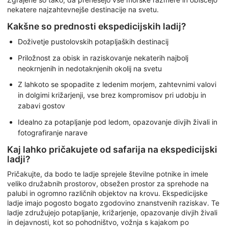
nekatere najzahtevnejše destinacije na svetu.
Kakšne so prednosti ekspedicijskih ladij?
Doživetje pustolovskih potapljaških destinacij
Priložnost za obisk in raziskovanje nekaterih najbolj
neokrnjenih in nedotaknjenih okolij na svetu
Z lahkoto se spopadite z ledenim morjem, zahtevnimi valovi
in dolgimi križarjenji, vse brez kompromisov pri udobju in
zabavi gostov
Idealno za potapljanje pod ledom, opazovanje divjih živali in
fotografiranje narave
Kaj lahko pričakujete od safarija na ekspedicijski
ladji?
Pričakujte, da bodo te ladje sprejele številne potnike in imele
veliko družabnih prostorov, obsežen prostor za sprehode na
palubi in ogromno različnih objektov na krovu. Ekspedicijske
ladje imajo pogosto bogato zgodovino znanstvenih raziskav. Te
ladje združujejo potapljanje, križarjenje, opazovanje divjih živali
in dejavnosti, kot so pohodništvo, vožnja s kajakom po