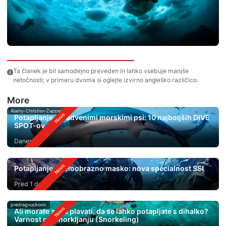
Ta članek je bil samodejno preveden in lahko vsebuje manjše
netočnosti; v primeru dvoma si oglejte izvirno angleško različico.
More
Alamy-Christian-Zappel
Potapljanje s kladvenimi morskimi psi: 10 najboljših DIVE
SPOT-ov
Danes
Potapljanje s celoobrazno masko: nova specialnost SSI
Pred 1 dnem
predragvuckovic
Ali morate znati plavati, da se lahko potapljate s dihalko?
Varnost pri Snorkljanju (Snorkeling)