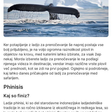
Ker potapljanje z ladjo za prenočevanje še naprej postaja vse
bolj priljubljeno, je na voljo ogromna raznolikost plovil in
objektov na krovu, med katerimi lahko izbirate, za vsak žep
nekaj. Morda izberete ladjo za prenočevanje le na podlagi
njenega videza in destinacije, vendar imajo različne vrste plovil
več prednosti, kot se zdi na prvi pogled. Oglejmo si podrobneje,
kaj lahko danes pričakujete od ladij za prenočevanje med
safarijem.
Phinisis
Kaj so finiz?
Ladje phinisi, ki so del starodavne indonezijske ladjedelniške
tradicije in so ročno izklesane iz eksotičnega in redkega lesa, so