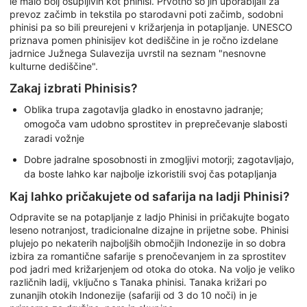
le malo bolj osupljivih kot phinisi. Prvotno so jih uporabljali za
prevoz začimb in tekstila po starodavni poti začimb, sodobni
phinisi pa so bili preurejeni v križarjenja in potapljanje. UNESCO
priznava pomen phinisijev kot dediščine in je ročno izdelane
jadrnice Južnega Sulavezija uvrstil na seznam "nesnovne
kulturne dediščine".
Zakaj izbrati Phinisis?
Oblika trupa zagotavlja gladko in enostavno jadranje;
omogoča vam udobno sprostitev in preprečevanje slabosti
zaradi vožnje
Dobre jadralne sposobnosti in zmogljivi motorji; zagotavljajo,
da boste lahko kar najbolje izkoristili svoj čas potapljanja
Kaj lahko pričakujete od safarija na ladji Phinisi?
Odpravite se na potapljanje z ladjo Phinisi in pričakujte bogato
leseno notranjost, tradicionalne dizajne in prijetne sobe. Phinisi
plujejo po nekaterih najboljših območjih Indonezije in so dobra
izbira za romantične safarije s prenočevanjem in za sprostitev
pod jadri med križarjenjem od otoka do otoka. Na voljo je veliko
različnih ladij, vključno s Tanaka phinisi. Tanaka križari po
zunanjih otokih Indonezije (safariji od 3 do 10 noči) in je