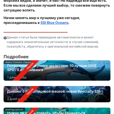
морских видов, а значит, и нас! Но надежда все еще есть.
Если мы все сделаем лучший выбор, то сможем повернуть
ситуацию вспять.
Начни менять мир к лучшему уже сегодня,
присоединившись к
SSI Blue Oceans
.
Данная статья была переведена автоматически и может
содержать незначительные неточности; в случае сомнений,
пожалуйста, обратитесь к оригинальной английской версии.
Подробнее
Alamy-Christian-Zappel
Погружения с акулами-молотами: 10 лучших DIVE
SPOTS для дайвинга
1 день назад
Дайвинг с полнолицевой маской: новая Specialty SSI
2 дней назад
predragvuckovic
Нужно ли уметь плавать, чтобы заниматься