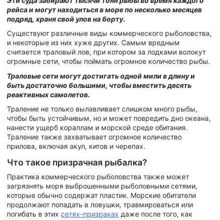
Эти суда забирают тысячи тонн рыбы во время каждого
рейса и могут находиться в море по несколько месяцев
подряд, храня свой улов на борту.
Существуют различные виды коммерческого рыболовства,
и некоторые из них хуже других. Самым вредным
считается траловый лов, при котором за лодками волокут
огромные сети, чтобы поймать огромное количество рыбы.
Траловые сети могут достигать одной мили в длину и
быть достаточно большими, чтобы вместить десять
реактивных самолетов.
Траление не только вылавливает слишком много рыбы,
чтобы быть устойчивым, но и может повредить дно океана,
нанести ущерб кораллам и морской среде обитания.
Траление также захватывает огромное количество
прилова, включая акул, китов и черепах.
Что такое призрачная рыбалка?
Практика коммерческого рыболовства также может
загрязнять моря выброшенными рыболовными сетями,
которые обычно содержат пластик. Морские обитатели
продолжают попадать в ловушки, травмироваться или
погибать в этих
сетях-призраках
даже после того, как