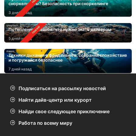
сноркелингом? Безопасность при сноркелинге
3 дней назад
unsplash
Потепление океанов: что нужно знать дайверам
5 дней назад
mares
Техники дыхания в фридайвинге: сохраняй спокойствие
и погружайся безопаснее
7 дней назад
Подписаться на рассылку новостей
Найти дайв-центр или курорт
Найди свое следующее приключение
Работа по всему миру