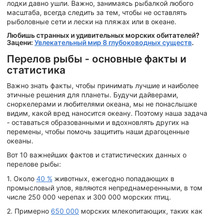
лодки давно ушли. Важно, занимаясь рыбалкой любого
масштаба, всегда следить за тем, чтобы не оставлять
рыболовные сети и лески на пляжах или в океане.
Любишь странных и удивительных морских обитателей?
Зацени:
Увлекательный мир 8 глубоководных существ
.
Перелов рыбы - основные факты и
статистика
Важно знать факты, чтобы принимать лучшие и наиболее
этичные решения для планеты. Будучи дайверами,
сноркелерами и любителями океана, мы не понаслышке
видим, какой вред наносится океану. Поэтому наша задача
- оставаться образованными и вдохновлять других на
перемены, чтобы помочь защитить наши драгоценные
океаны.
Вот 10 важнейших фактов и статистических данных о
перелове рыбы:
1. Около
40 %
животных, ежегодно попадающих в
промысловый улов, являются непреднамеренными, в том
числе 250 000 черепах и 300 000 морских птиц.
2. Примерно
650 000
морских млекопитающих, таких как