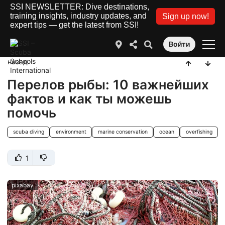
SSI NEWSLETTER: Dive destinations,
training insights, industry updates, and
Sign up now!
expert tips — get the latest from SSI!
Войти
назад
Перелов рыбы: 10 важнейших
фактов и как ты можешь
помочь
scuba diving
environment
marine conservation
ocean
overfishing
1
pixabay