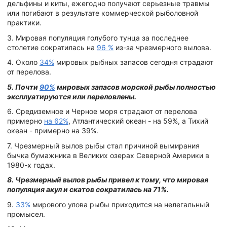
дельфины и киты, ежегодно получают серьезные травмы
или погибают в результате коммерческой рыболовной
практики.
3. Мировая популяция голубого тунца за последнее
столетие сократилась на
96 %
из-за чрезмерного вылова.
4. Около
34%
мировых рыбных запасов сегодня страдают
от перелова.
5. Почти
90%
мировых запасов морской рыбы полностью
эксплуатируются или переловлены.
6. Средиземное и Черное моря страдают от перелова
примерно
на 62%
, Атлантический океан - на 59%, а Тихий
океан - примерно на 39%.
7. Чрезмерный вылов рыбы стал причиной вымирания
бычка бумажника в Великих озерах Северной Америки в
1980-х годах.
8. Чрезмерный вылов рыбы привел к тому, что мировая
популяция акул и скатов сократилась на 71%.
9.
33%
мирового улова рыбы приходится на нелегальный
промысел.