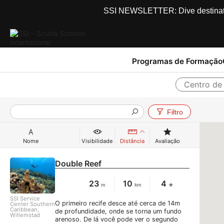
SSI NEWSLETTER: Dive destinations
Programas de Formação
Centro de
Filtro
Nome
Visibilidade
Distância
Avaliação
Double Reef
23
10
4
m
km
SSI Service
O primeiro recife desce até cerca de 14m
Center Southern
Caribbean,
de profundidade, onde se torna um fundo
Willemstad
arenoso. De lá você pode ver o segundo