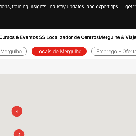
, training insights, industry updates, and expert tips — get th
Cursos & Eventos SSI
Localizador de Centros
Mergulhe & Viaj
 Mergulho
Locais de Mergulho
Emprego - Ofert
Voltar
4
4