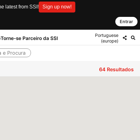
e latest from SSI!
Sign up now!
Entrar
Portuguese
e
Torne-se Parceiro da SSI
(europe)
a e Procura
64
Resultados