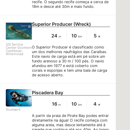
recife. O segundo recife começa a cerca de
18m e desce até 30m e mais fundo.
Superior Producer (Wreck)
24
10
5
m
km
SSI Service
O Superior Producer é classificado como
Center Southern
Caribbean,
um dos melhores naufrágios das Caraíbas.
Willemstad
Este navio de carga está em pé sobre um
fundo arenoso a 30 m / 100 pés. O navio
afundou em 1977 e está coberto com
corais e esponjas e tem uma baía de carga
de acesso aberto.
Piscadera Bay
16
10
4
m
km
Scubapro
A partir da praia de Pirate Bay podes entrar
diretamente na água! O recife começa com
alguma areia, mas desce lentamente até à
parede que continua até aos 40m. Ao longo