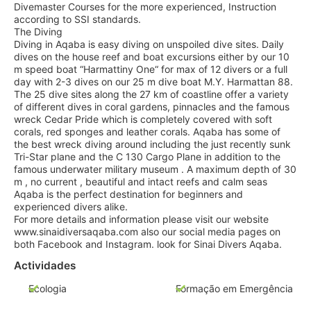
Divemaster Courses for the more experienced, Instruction
according to SSI standards.
The Diving
Diving in Aqaba is easy diving on unspoiled dive sites. Daily
dives on the house reef and boat excursions either by our 10
m speed boat “Harmattiny One“ for max of 12 divers or a full
day with 2-3 dives on our 25 m dive boat M.Y. Harmattan 88.
The 25 dive sites along the 27 km of coastline offer a variety
of different dives in coral gardens, pinnacles and the famous
wreck Cedar Pride which is completely covered with soft
corals, red sponges and leather corals. Aqaba has some of
the best wreck diving around including the just recently sunk
Tri-Star plane and the C 130 Cargo Plane in addition to the
famous underwater military museum . A maximum depth of 30
m , no current , beautiful and intact reefs and calm seas
Aqaba is the perfect destination for beginners and
experienced divers alike.
For more details and information please visit our website
www.sinaidiversaqaba.com also our social media pages on
both Facebook and Instagram. look for Sinai Divers Aqaba.
Actividades
Ecologia
Formação em Emergência