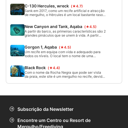
qualificadas, variando a profundidade de 16-32m.
C-130 Hercules, wreck
(★4.7)
Sank em 2017, como um recife artificial e atracção
de mergulho, o Hércules é um local bastante raso
até uma profundidade máxima de 17m. Em 2020,
Aqaba passou por uma grande tempestade que
New Canyon and Tank, Aqaba
(★4.5)
dilacerou o avião e agora parece um naufrágio
adequado. Há um esqueleto no assento do piloto,
A partir do barco, as primeiras características são 2
não é real!
grandes pináculos que se unem à vida. A partir
daqui segue-se o canyon por um lado, onde se
pode apanhar a profundidade, a partir daqui e
Gorgon 1, Aqaba
(★4.5)
dependendo da experiência pode, quer seja, subir
e voltar a subir o mesmo lado ou fazer um agrião
Um recife em equipa com vida e adequado para
no "azul" para fazer do tanque a sua paragem.
todos os níveis. O local tem o nome de uma
enorme gorgónia branca no início do mergulho,
depois segue o recife para explorar 2 grandes
Black Rock
(★4.4)
pináculos e, supostamente, o maior coral de
repolho do Médio Oriente.
Com o nome da Rocha Negra que pode ser vista
da praia, este site é um mergulho no recife, devido
à topografia subaquática, é adequado para todos
os níveis de mergulhador. Um mergulho muito fácil,
bonito, no final, a gás permitindo, há uma
agradável surpresa, um olhar sob um molhe mas
demore o seu tempo, muito para ser avistado.
Subscrição da Newsletter
Encontre um Centro ou Resort de
Mergulho/Freediving