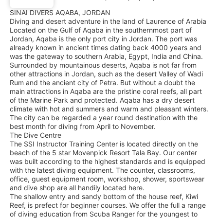
SINAI DIVERS AQABA, JORDAN
Diving and desert adventure in the land of Laurence of Arabia
Located on the Gulf of Aqaba in the southernmost part of
Jordan, Aqaba is the only port city in Jordan. The port was
already known in ancient times dating back 4000 years and
was the gateway to southern Arabia, Egypt, India and China.
Surrounded by mountainous deserts, Aqaba is not far from
other attractions in Jordan, such as the desert Valley of Wadi
Rum and the ancient city of Petra. But without a doubt the
main attractions in Aqaba are the pristine coral reefs, all part
of the Marine Park and protected. Aqaba has a dry desert
climate with hot and summers and warm and pleasant winters.
The city can be regarded a year round destination with the
best month for diving from April to November.
The Dive Centre
The SSI Instructor Training Center is located directly on the
beach of the 5 star Movenpick Resort Tala Bay. Our center
was built according to the highest standards and is equipped
with the latest diving equipment. The counter, classrooms,
office, guest equipment room, workshop, shower, sportswear
and dive shop are all handily located here.
The shallow entry and sandy bottom of the house reef, Kiwi
Reef, is prefect for beginner courses. We offer the full a range
of diving education from Scuba Ranger for the youngest to