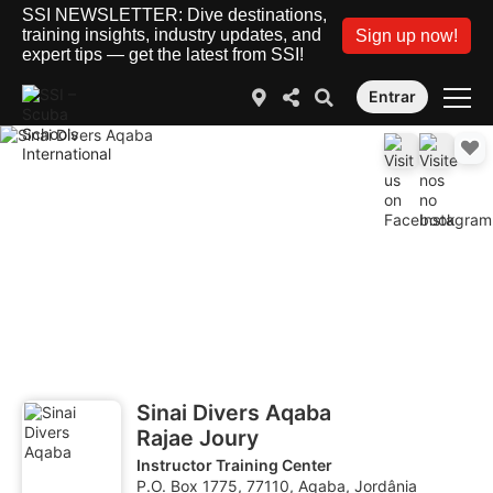
SSI NEWSLETTER: Dive destinations,
training insights, industry updates, and
Sign up now!
expert tips — get the latest from SSI!
Entrar
Sinai Divers Aqaba
Rajae Joury
Instructor Training Center
P.O. Box 1775, 77110, Aqaba, Jordânia