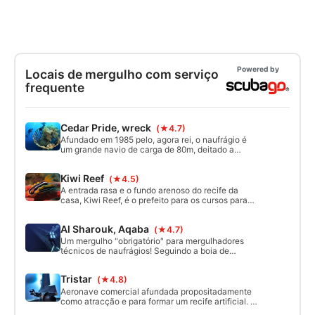
Powered by
Locais de mergulho com serviço
frequente
Cedar Pride, wreck
(★4.7)
Afundado em 1985 pelo, agora rei, o naufrágio é
um grande navio de carga de 80m, deitado a
bombordo, abrangendo 2 recifes. Variando de
profundidades de 9m a 26-27m, é adequado para
Kiwi Reef
(★4.5)
todos os níveis de mergulhador.
A entrada rasa e o fundo arenoso do recife da
casa, Kiwi Reef, é o prefeito para os cursos para
principiantes. O recife estende-se também para
oeste para águas mais profundas e um mergulho
Al Sharouk, Aqaba
(★4.7)
típico em kiwi é de 12-24m de profundidade.
Um mergulho "obrigatório" para mergulhadores
técnicos de naufrágios! Seguindo a boia de
marcação para baixo, o naufrágio começa a cerca
de 32m e podes chegar aos 60m+ neste mergulho
Tristar
(★4.8)
com deco a ser feito, ou voltando à linha, ou
seguindo o recife para nordeste até ao C130 e
Aeronave comercial afundada propositadamente
terminando no tanque.
como atracção e para formar um recife artificial. A
penetração é possível para pessoas devidamente