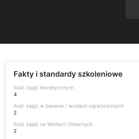
Fakty i standardy szkoleniowe
Ilość zajęć teoretycznych
4
Ilość zajęć w basenie / wodach ograniczonych
2
Ilość zajęć na Wodach Otwartych
2