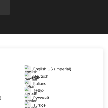
English US (imperial)
Deutsch
Italiano
한국어
)
Русский
Türkçe