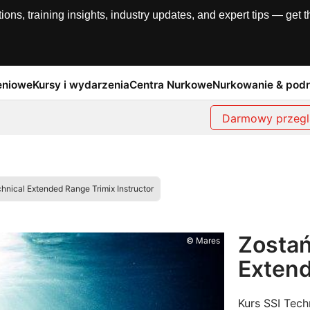
, training insights, industry updates, and expert tips — get th
eniowe
Kursy i wydarzenia
Centra Nurkowe
Nurkowanie & pod
Darmowy przegl
hnical Extended Range Trimix Instructor
Zostań
© Mares
Extend
Kurs SSI Tech