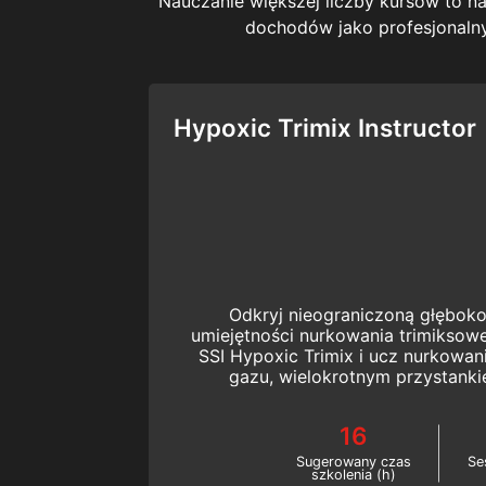
Nauczanie większej liczby kursów to n
dochodów jako profesjonalny 
Hypoxic Trimix Instructor
Odkryj nieograniczoną głęboko
umiejętności nurkowania trimiksow
SSI Hypoxic Trimix i ucz nurkowan
gazu, wielokrotnym przystank
maksymalnej głębokości 100 met
instruktora nurkowania
16
Sugerowany czas
Se
szkolenia (h)