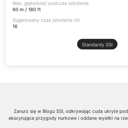
Max. głębokosć podczas szkolenia
60 m / 180 ft
Sugerowany czas szkolenia (h)
16
Standardy SSI
Zanurz się w Blogu SSI, odkrywając cuda ukryte pod 
ekscytujące przygody nurkowe i oddane wysiłki na rz