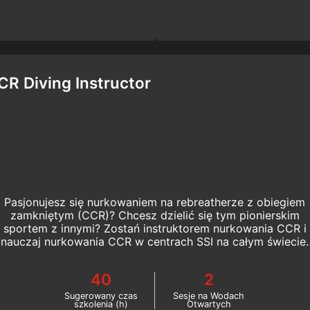
CR Diving Instructor
Pasjonujesz się nurkowaniem na rebreatherze z obiegiem
zamkniętym (CCR)? Chcesz dzielić się tym pionierskim
sportem z innymi? Zostań instruktorem nurkowania CCR i
nauczaj nurkowania CCR w centrach SSI na całym świecie.
Rozpocznij szkolenie online dla nurków CCR już teraz!
40
2
Sugerowany czas
Sesje na Wodach
szkolenia (h)
Otwartych