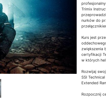
profesjonaln
Trimix Instru
przeprowadzić
nurków do p
przełączniki
Kurs jest prz
oddechowego 
zwiększenia 
certyfikacji 
w których hel
Rozwijaj swoj
SSI Technical
Extended Rang
Rozpocznij ce