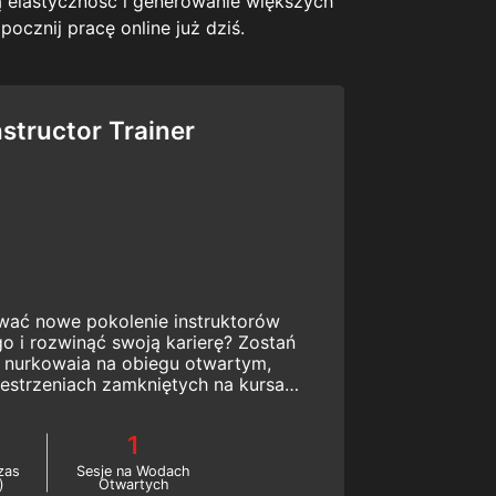
ą elastyczność i generowanie większych
ocznij pracę online już dziś.
structor Trainer
wać nowe pokolenie instruktorów
o i rozwinąć swoją karierę? Zostań
la nurkowaia na obiegu otwartym,
estrzeniach zamkniętych na kursach
or Trainer. Zacznij już dziś!
1
zas
Sesje na Wodach
)
Otwartych