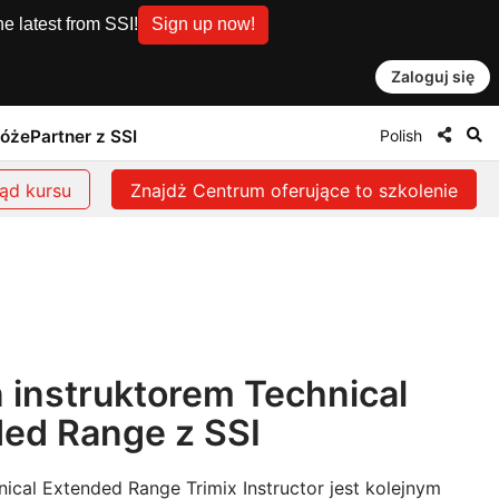
e latest from SSI!
Sign up now!
Zaloguj się
Polish
róże
Partner z SSI
ąd kursu
Znajdż Centrum oferujące to szkolenie
 instruktorem Technical
ed Range z SSI
nical Extended Range Trimix Instructor jest kolejnym