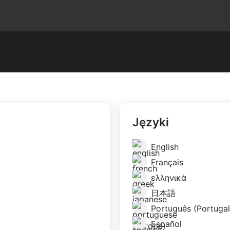
Języki
English
Français
ελληνικά
日本語
Português (Portugal
Español