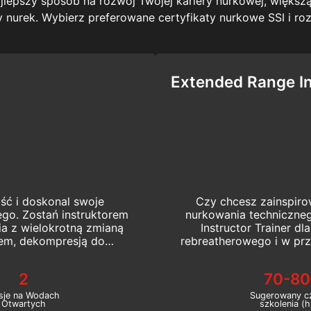
ajlepszy sposób na rozwój Twojej kariery nurkowej, większ
nurek. Wybierz preferowane certyfikaty nurkowe SSI i rozp
Extended Range In
ść i doskonal swoje
Czy chcesz zainspiro
ego. Zostań instruktorem
nurkowania techniczneg
ia z wielokrotną zmianą
Instructor Trainer d
iem, dekompresją do
rebreatherowego i w prz
rów. Rozpocznij kurs
SSI XR Instruct
 już teraz!
2
70-80
sje na Wodach
Sugerowany c
Otwartych
szkolenia (h