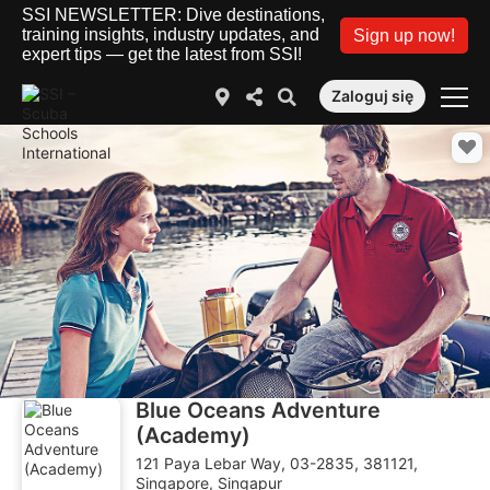
SSI NEWSLETTER: Dive destinations,
training insights, industry updates, and
Sign up now!
expert tips — get the latest from SSI!
Zaloguj się
Blue Oceans Adventure
(Academy)
121 Paya Lebar Way, 03-2835, 381121,
Singapore, Singapur