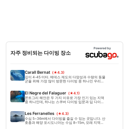
Powered by
자주 정비되는 다이빙 장소
Carall Bernat
(★4.3)
깊이 4-45 미터. 메데스 제도의 다양성과 수량의 동물
군을 위해 가장 많이 방문한 다이빙 중 하나인 우리는
카랄 의 남쪽 면에 위치한 앵커 부표에서 하강을 시작
합니다.
El Negre del Falaguer
(★4.1)
몬트그리 해안은 두 가지 이유로 가장 인기 있는 지역
중 하나인데, 하나는 스쿠버 다이빙 입문과 딥 다이빙
(Deep Diving)을 할 수 있는 해저의 다양성이고, 다른
하나는 트라문타나의 날에는 쉼터를 제공하기 때문이
Les Ferranelles
(★4.3)
죠.
수심 5~36m에서 다이빙을 즐길 수 있는 곳입니다. 산
호층과 해양 포시도니아는 수심 8~15m, 모래 지역은
수심 22m에서 발견됩니다. 다이빙은 페라넬레스 섬