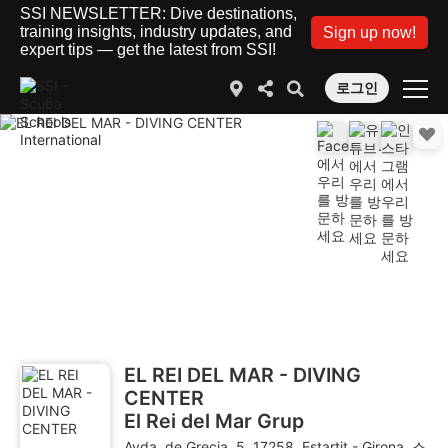
SSI NEWSLETTER: Dive destinations,
training insights, industry updates, and
Sign up now!
expert tips — get the latest from SSI!
로그인
EL REI DEL MAR - DIVING
CENTER
El Rei del Mar Grup
Avda. de Grecia, 5, 17258, Estartit - Girona, 스