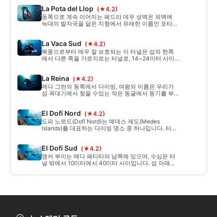
남쪽에서 이루어지는데, 이 지역에서 가장 다양한 해
La Pota del Llop
(★4.2)
양 생물을 볼 수 있는 곳입니다.
동쪽으로 계속 이어지는 페드라 데우 성벽은 외벽에
늑대의 발자국을 닮은 지형에서 유래한 이름인 포타
델 롭 지역으로 이어집니다.
La Vaca Sud
(★4.2)
북풍으로부터 매우 잘 보호되는 이 터널은 섬의 한쪽
에서 다른 쪽을 가로지르는 터널로, 14~24미터 사이
에 있습니다. 터널 내부에서 북쪽 또는 남쪽에서 해류
를 찾을 수 있습니다 ... 의심할 여지 없이 이 터널은 메
La Reina
(★4.2)
데스 제도의 상징적인 장소입니다.
메다 그란의 동쪽에서 다이빙, 여왕의 이름은 우리가
섬 꼭대기에서 찾을 수있는 작은 동굴에서 동기를 부
여하고, 우리가 찾을 수있는 깊이는 8 미터와 24 미터
이며, 수중에는 석회암 바닥과 거의 수면까지 올라가
El Dofí Nord
(★4.2)
는 큰 플랫폼이 있습니다 ...
도피 노르드(Dofí Nord)는 메데스 제도(Medes
Islands)를 대표하는 다이빙 명소 중 하나입니다. 터널,
동굴, 가파른 암벽, 그리고 장관을 이루는 공기실이 어
우러져 잊을 수 없는 수중 경험을 선사합니다.
El Dofí Sud
(★4.2)
앵커 부이는 메다 페티타의 남쪽에 있으며, 수심은 터
널 밖에서 10미터에서 40미터 사이입니다. 섬 아래의
여러 갤러리는 멋진 역광을 만들어내며, 섬의 같은 벽
면에서는 매우 얕은 수심에서 붉은 산호를 발견할 수
있습니다.