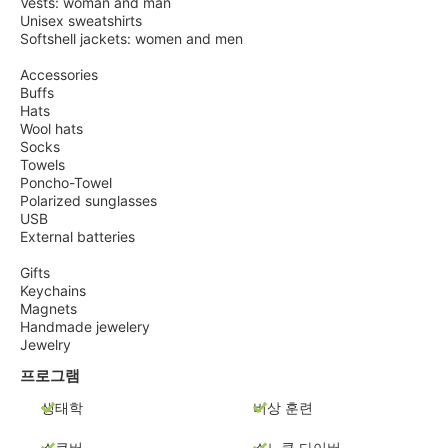
Vests: woman and man
Unisex sweatshirts
Softshell jackets: women and men
Accessories
Buffs
Hats
Wool hats
Socks
Towels
Poncho-Towel
Polarized sunglasses
USB
External batteries
Gifts
Keychains
Magnets
Handmade jewelery
Jewelry
프로그램
생태학
비상 훈련
스쿠버
스노클 다이버