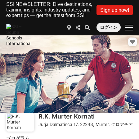
SSI NEWSLETTER: Dive destinations,
training insights, industry updates, and
Sign up now!
expert tips — get the latest from SSI!
ログイン
R.K. Murter Kornati
Jurja Dalmatinca 17, 22243, Murter, クロアチア
プログラム