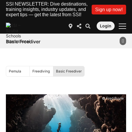
SSI NEWSLETTER: Dive destinations,
training insights, industry updates, and
Sign up now!
expert tips — get the latest from SSI!
Login
Basic Freediver
Pemula
Freediving
Basic Freediver
© Fred Buyle