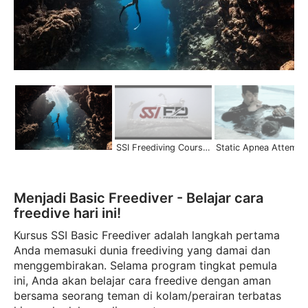
SSI Freediving Courses | Scuba Schools International
Static Apnea Attempt | Freedi
Menjadi Basic Freediver - Belajar cara
freedive hari ini!
Kursus SSI Basic Freediver adalah langkah pertama
Anda memasuki dunia freediving yang damai dan
menggembirakan. Selama program tingkat pemula
ini, Anda akan belajar cara freedive dengan aman
bersama seorang teman di kolam/perairan terbatas