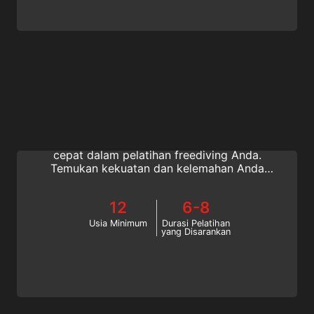
Training Techniques
Pelajari latihan yang dapat dilakukan di
rumah dan di dalam air untuk maju lebih
cepat dalam pelatihan freediving Anda.
Temukan kekuatan dan kelemahan Anda
dan buat rencana pelatihan yang
dipersonalisasi untuk meningkatkan kinerja
12
6-8
Anda. Bergabunglah dengan spesialisasi
Teknik Pelatihan SSI!
Usia Minimum
Durasi Pelatihan
yang Disarankan