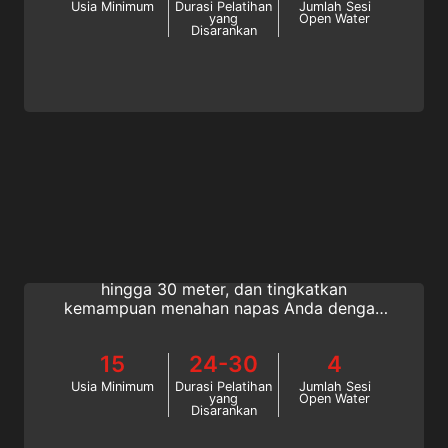
Usia Minimum
Durasi Pelatihan
Jumlah Sesi
yang
Open Water
Disarankan
Advanced Freediver
Temukan latihan pernapasan freediving
baru, lakukan freediving perairan terbuka
hingga 30 meter, dan tingkatkan
kemampuan menahan napas Anda dengan
kursus SSI Advanced Freediver yang tak
ternilai harganya. Mulai daring hari ini!
15
24-30
4
Usia Minimum
Durasi Pelatihan
Jumlah Sesi
yang
Open Water
Disarankan