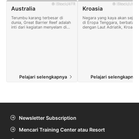
© iStock/4FR
© iStock/ultra
Australia
Kroasia
Terumbu karang terbesar di
Negara yang kaya akan sejar
dunia, Great Barrier Reef adalah
di Eropa Tenggara, berbatasa
inti dari kegiatan menyelam di
dengan Laut Adriatik, Kroasia
Australia.
dijuluki "negara seribu pulau".
Pelajari selengkapnya
Pelajari selengkapny
Newsletter Subscription
Mencari Training Center atau Resort