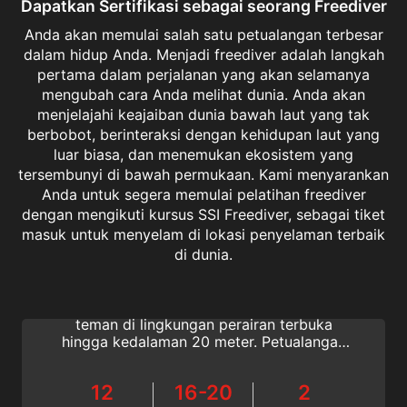
Dapatkan Sertifikasi sebagai seorang Freediver
Anda akan memulai salah satu petualangan terbesar
dalam hidup Anda. Menjadi freediver adalah langkah
pertama dalam perjalanan yang akan selamanya
mengubah cara Anda melihat dunia. Anda akan
menjelajahi keajaiban dunia bawah laut yang tak
berbobot, berinteraksi dengan kehidupan laut yang
luar biasa, dan menemukan ekosistem yang
tersembunyi di bawah permukaan. Kami menyarankan
Anda untuk segera memulai pelatihan freediver
dengan mengikuti kursus SSI Freediver, sebagai tiket
masuk untuk menyelam di lokasi penyelaman terbaik
Freediver
di dunia.
Bergabunglah dengan kursus SSI Freediver
dan pelajari cara freedive dengan seorang
teman di lingkungan perairan terbuka
hingga kedalaman 20 meter. Petualangan
freedive global anda dimulai di sini!
12
16-20
2