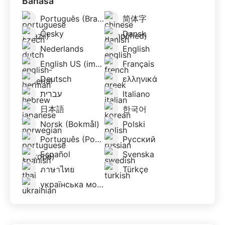
Bahasa
Português (Brazil)
简体字
Česky
Dansk
Nederlands
English
English US (imperial)
Français
Deutsch
ελληνικά
עברית
Italiano
日本語
한국어
Norsk (Bokmål)
Polski
Português (Portugal)
Русский
Español
Svenska
ภาษาไทย
Türkçe
українська мова