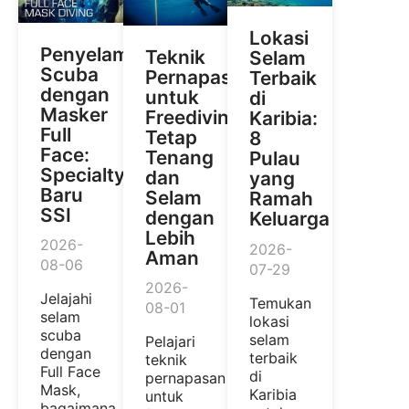
Lokasi
Penyelaman
Teknik
Selam
Scuba
Pernapasan
Terbaik
dengan
untuk
di
Masker
Freediving:
Karibia:
Full
Tetap
8
Face:
Tenang
Pulau
Specialty
dan
yang
Baru
Selam
Ramah
SSI
dengan
Keluarga
Lebih
2026-
2026-
Aman
08-06
07-29
2026-
Jelajahi
Temukan
08-01
selam
lokasi
scuba
selam
Pelajari
dengan
terbaik
teknik
Full Face
di
pernapasan
Mask,
Karibia
untuk
bagaimana