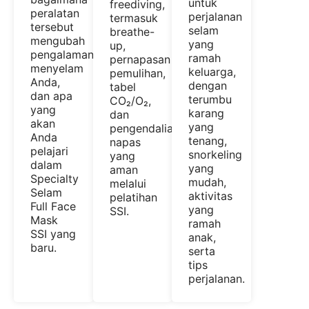
untuk
freediving,
peralatan
perjalanan
termasuk
tersebut
selam
breathe-
mengubah
yang
up,
pengalaman
ramah
pernapasan
menyelam
keluarga,
pemulihan,
Anda,
dengan
tabel
dan apa
terumbu
CO₂/O₂,
yang
karang
dan
akan
yang
pengendalian
Anda
tenang,
napas
pelajari
snorkeling
yang
dalam
yang
aman
Specialty
mudah,
melalui
Selam
aktivitas
pelatihan
Full Face
yang
SSI.
Mask
ramah
SSI yang
anak,
baru.
serta
tips
perjalanan.