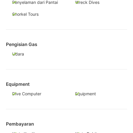
Penyelaman dari Pantai
Wreck Dives
Snorkel Tours
Pengisian Gas
Udara
Equipment
Dive Computer
Equipment
Pembayaran