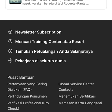
masuknya akan berada di tepi Roquete (Pantai
bebatuan) di mana kita akan memanfaatkan arus
untuk menuju titik keluar. Berkat arusnya kita akan
bisa menikmati rute panjang yang akan kita lewati
beberapa ekosistem.
Newsletter Subscription
Mencari Training Center atau Resort
Temukan Petualangan Anda Selanjutnya
Pekerjaan di seluruh dunia
Pusat Bantuan
Pertanyaan yang Sering
Global Service Center
Diajukan (FAQ)
Contacts
Perlindungan Konsumen
Menemukan Sertifikasi
Verifikasi Profesional (Pro
Memesan Kartu Pengganti
Check)