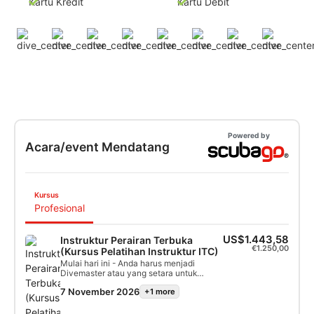
Kartu Kredit
Kartu Debit
Powered by
Acara/event Mendatang
Kursus
Profesional
US$1.443,58
Instruktur Perairan Terbuka
€1.250,00
(Kursus Pelatihan Instruktur ITC)
Mulai hari ini - Anda harus menjadi
Divemaster atau yang setara untuk
mengikuti Pendekatan Pelatihan
7 November 2026
+1 more
Instruktur 3 Langkah SSI. Proses
pelatihan dimulai dengan pendaftaran di
Kursus Pelatihan Asisten Instruktur /