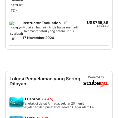
Instruktur gabungan yang disertai dengan
pembelajaran digital. Setelah berhasil
menyelesaikan Kursus Pelatihan
Instruktur (ITC), Anda akan mengikuti
Evaluasi Instruktur (IE) untuk memenuhi
syarat sebagai Instruktur Perairan
US$755,86
Instructor Evaluation - IE
Terbuka SSI. Program pelatihan 10 hari ini
€654,50
Mulailah hari ini - Anda harus menjadi
membuat Anda memenuhi syarat untuk
Divemaster atau yang setara untuk
mengajar secara mandiri beberapa
mengikuti Pendekatan Pelatihan Instruktur
program utama SSI seperti Scuba Diver,
17 November 2026
3 Langkah SSI. Proses pelatihan dimulai
Open Water Diver, Enriched Air Nitrox,
dengan mengikuti kombinasi Kursus
Diver Stress & Rescue, dan Dive Guide.
Pelatihan Asisten Instruktur (Assistant
Bagi Anda yang ingin meluangkan lebih
Instructor) / Kursus Pelatihan Instruktur
banyak waktu untuk belajar dan
yang disertai dengan Materi Pembelajaraan
mendapatkan pengalaman mengajar
Digital. Setelah berhasil menyelesaikan
yang berharga di sela-sela program
Kursus Pelatihan Instruktur (ITC), anda akan
pelatihan, ketiga bagian tersebut juga
mengikuti Evaluasi Instruktur (IE) untuk
dapat diselesaikan sebagai langkah
memenuhi syarat sebagai Open Water
individu: Asisten Instruktur, Kursus
Instructor SSI. Program pelatihan 10 hari ini
Pelatihan Instruktur (ITC), dan Evaluasi
memberi Anda hak untuk mengajar berbagai
Instruktur (IE), satu per satu, sesuai
Powered by
Lokasi Penyelaman yang Sering
program utama SSI secara mandiri seperti
dengan kecepatan dan jadwal Anda yang
Scuba Diver, Open Water Diver, Enriched Air
Dilayani
fleksibel.
Nitrox, Diver Stress & Rescue, dan Dive
Guide. Bagi mereka yang ingin meluangkan
lebih banyak waktu untuk belajar dan
mendapatkan pengalaman mengajar yang
El Cabron
(★4.5)
berharga di antara program pelatihan, 3
Terletak di dekat Arinaga, sekitar 20 menit
bagian juga dapat diambil sebagai satu
perjalanan dari pusat kota adalah Cagar Alam Laut
langkah - Asisten Instruktur (Assistant
Arinaga, lokasi ini memiliki 4/5 rute penyelaman
Instructor), Kursus Pelatihan Instruktur (ITC)
yang berbeda, mulai dari 10m hingga 31m, banyak
dan Instructor Evaluation (IE) satu per satu
El Faro