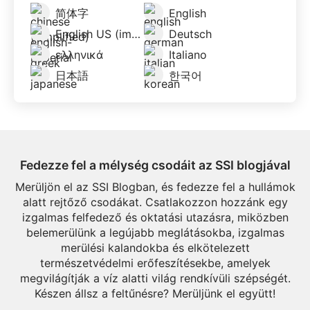
简体字
English
English US (imperial)
Deutsch
ελληνικά
Italiano
日本語
한국어
Fedezze fel a mélység csodáit az SSI blogjával
Merüljön el az SSI Blogban, és fedezze fel a hullámok
alatt rejtőző csodákat. Csatlakozzon hozzánk egy
izgalmas felfedező és oktatási utazásra, miközben
belemerülünk a legújabb meglátásokba, izgalmas
merülési kalandokba és elkötelezett
természetvédelmi erőfeszítésekbe, amelyek
megvilágítják a víz alatti világ rendkívüli szépségét.
Készen állsz a feltűnésre? Merüljünk el együtt!