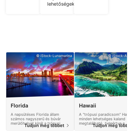
lehetőségeket.
© iStock-Lunamarina
© iStock-Art 
Florida
Hawaii
A napsütéses Florida állam
A "trópusi paradicsom" Hawai
számos nagyszerű és búvár
minden lehetséges kaland
merülőhelyet kínál a trópusi
megtalálható, beleértve a
Tudjon meg többet
Tudjon meg többe
Florida Keys-től a mély
drámai sziklákat, aktív
hajóroncsokig és a kristálytiszta
vulkánokat és tiszta türkizkék