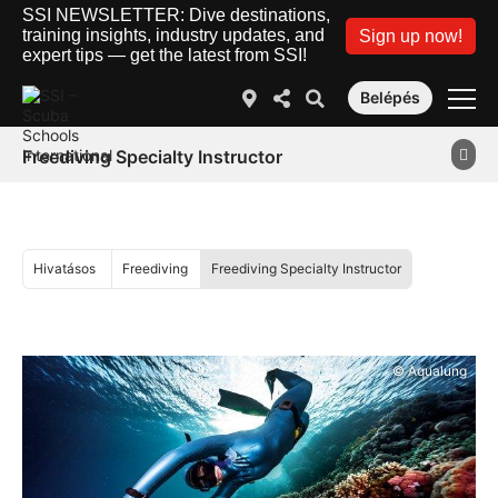
SSI NEWSLETTER: Dive destinations,
training insights, industry updates, and
Sign up now!
expert tips — get the latest from SSI!
Belépés
Freediving Specialty Instructor
Hivatásos
Freediving
Freediving Specialty Instructor
© Aqualung