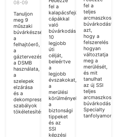
Fedezze
08-09
fel a
fel a
teljes
kalapácsfejű
Tanuljon
arcmaszkos
cápákkal
meg 9
búvárkodást,
való
műszaki
azt,
búvárkodás
búvárkészséget
hogy a
10
a
felszerelés
legjobb
felhajtóerő,
hogyan
úti
a
változtatja
célját,
gáztervezés,
meg a
beleértve
a DSMB
merülését,
a
használata,
és mit
legjobb
a
tanulhat
évszakokat,
szelepek
az új SSI
a
elzárása
teljes
merülési
és a
arcmaszkos
körülményeket,
dekompressziós
búvárkodás
a
szabályok
Specialty
biztonsági
tökéletesítéséhez.
tanfolyamon.
tippeket
és az
SSI
képzési