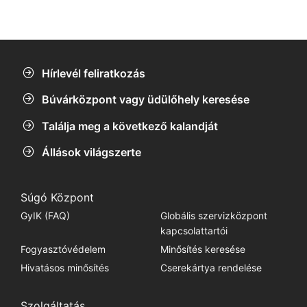
édesvízi forrásokig.
vizeket.
Hírlevél feliratkozás
Búvárközpont vagy üdülőhely keresése
Találja meg a következő kalandját
Állások világszerte
Súgó Központ
GyIK (FAQ)
Globális szervizközpont
kapcsolattartói
Fogyasztóvédelem
Minősítés keresése
Hivatásos minősítés
Cserekártya rendelése
Szolgáltatás