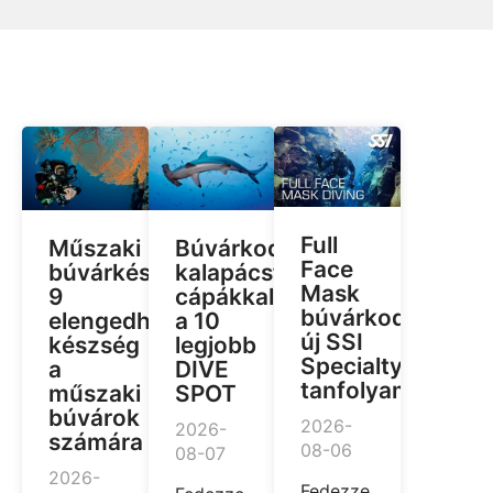
Full
Műszaki
Búvárkodás
Face
búvárkészségek:
kalapácsfejű
Mask
9
cápákkal:
búvárkodás:
elengedhetetlen
a 10
új SSI
készség
legjobb
Specialty
a
DIVE
tanfolyam
műszaki
SPOT
búvárok
2026-
2026-
számára
08-06
08-07
2026-
Fedezze