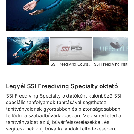
SSI Freediving Courses | Scuba Schools International
SSI Freediving Instructor | Become a
Legyél SSI Freediving Specialty oktató
SSI Freediving Specialty oktatóként különböző SSI
speciális tanfolyamok tanításával segíthetsz
tanítványaidnak gyorsabban és biztonságosabban
fejlődni a szabadbúvárkodásban. Megismerteted a
tanítványaidat az új búvárfelszerelésekkel, és
segítesz nekik új búvárkalandok felfedezésében.