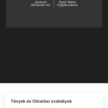
Freediving Instructor Training tanfolyamot
Javasolt
Open Water
időtartam (h)
foglalkozások
még ma!
Tények és Oktatási szabályok