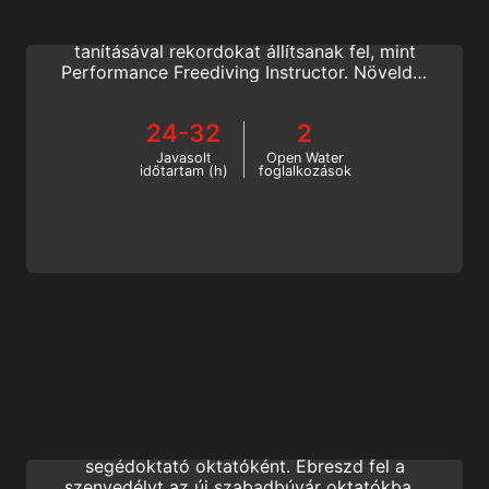
Segíts a tanítványaidnak, hogy a
legmagasabb szintű búvárképességek
tanításával rekordokat állítsanak fel, mint
Performance Freediving Instructor. Növeld a
tanítványaid légzés-visszatartási idejét
ezen a kihívásokkal teli, mégis kifizetődő
24-32
2
freediving tanfolyamon, és élvezd a számos
munkalehetőséget világszerte.
Javasolt
Open Water
időtartam (h)
foglalkozások
Freediving Assistant Instructor Trainer
Csatlakozzon az SSI képzés egyik
legelitebb csoportjához szabadbúvár
segédoktató oktatóként. Ébreszd fel a
szenvedélyt az új szabadbúvár oktatókban,