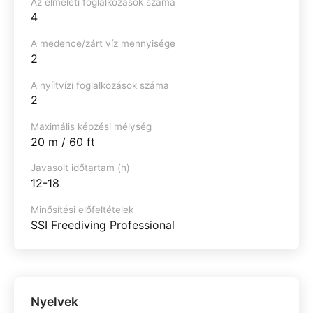
Az elméleti foglalkozások száma
4
A medence/zárt víz mennyisége
2
A nyíltvízi foglalkozások száma
2
Maximális képzési mélység
20 m / 60 ft
Javasolt időtartam (h)
12-18
Minősítési előfeltételek
SSI Freediving Professional
Nyelvek