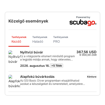
Powered by
Közelgő események
Tanfolyamok
Tanfolyamok
Tanfolyamok
Kezdő
Haladó
PRO
367,56 USD
Nyíltvízi búvár
6 000,00 ZAR
Ez a világszerte elismert minősítő program
a legjobb módja annak, hogy okleveles
búvárként elkezdhesd életed kalandjait. A
2026. augusztus 16.
+5 Több
személyre szabott képzést vízben történő
gyakorlással kombináljuk, hogy biztosítsuk
a víz alatti kényelemhez szükséges
készségeket és tapasztalatot. Így
Alapfokú búvárkodás
Kérésre
megszerezheted az SSI Open Water Diver
Az SSI Basic Diver programban elsajátíthatod
minősítést.
azokat a készségeket és ismereteket, amelyekre
szükséged van ahhoz, hogy egy SSI szakemberrel
akár 12 méter mélyre is merülhess. Ez egy
nagyszerű módja annak, hogy a búvárkodás során
még jobban felfedezd a víz alatti világot. A teljes
Basic Diver program 6 hónapon belül beszámítható
a Scuba Diver vagy a Open Water Dive