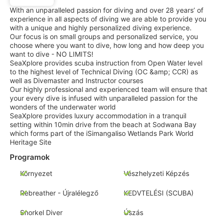
With an unparalleled passion for diving and over 28 years’ of
experience in all aspects of diving we are able to provide you
with a unique and highly personalized diving experience.
Our focus is on small groups and personalized service, you
choose where you want to dive, how long and how deep you
want to dive - NO LIMITS!
SeaXplore provides scuba instruction from Open Water level
to the highest level of Technical Diving (OC &amp; CCR) as
well as Divemaster and Instructor courses
Our highly professional and experienced team will ensure that
your every dive is infused with unparalleled passion for the
wonders of the underwater world
SeaXplore provides luxury accommodation in a tranquil
setting within 10min drive from the beach at Sodwana Bay
which forms part of the iSimangaliso Wetlands Park World
Heritage Site
Programok
Környezet
Vészhelyzeti Képzés
Rebreather - Újralélegző
KEDVTELÉSI (SCUBA)
Snorkel Diver
Úszás