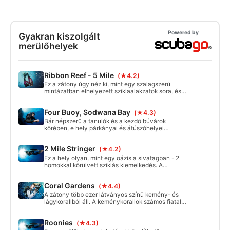
programokba, így megteheted a következő lépést a
búvárkalandodban.
Powered by
Gyakran kiszolgált
merülőhelyek
Ribbon Reef - 5 Mile
(★4.2)
Ez a zátony úgy néz ki, mint egy szalagszerű
mintázatban elhelyezett sziklaalakzatok sora, és
nagy homokfoltokkal rendelkezik, amelyeken a
ráják álcázzák magukat.
Four Buoy, Sodwana Bay
(★4.3)
Bár népszerű a tanulók és a kezdő búvárok
körében, e hely párkányai és átúszóhelyei
mindenki számára kínálnak valamit. A domborzat
változatos, nagy homokos szakadékok várják a
2 Mile Stringer
(★4.2)
kutatókat, és a sziklás kiemelkedések és kis
barlangok alatt megbúvó seprőhalrajok találhatók.
Ez a hely olyan, mint egy oázis a sivatagban - 2
Ez a merülőhely csak hajóval közelíthető meg. Az
homokkal körülvett sziklás kiemelkedés. A
átlagos mélység 9 m, a maximális mélység 12 m -
vadhalak rendszeres látogatói, és a fiatal halak
tökéletes minden kezdő búvár számára.
nevelőhelyeként is ismert. Sokféle élőlénynek ad
Coral Gardens
(★4.4)
otthont . Ez a merülőhely csak hajóval közelíthető
meg. A mélység 10 és 13 méter között van, és a
A zátony több ezer látványos színű kemény- és
hátsó vonalon túl található. A legjobb merülés sima
lágykorallból áll. A keménykorallok számos fiatal
körülmények között, biztosítva, hogy az áramlás ne
halnak nyújtanak menedéket. Ez egy pihentető,
legyen túl erős.
festői merülés minden szintű búvár számára.
Roonies
(★4.3)