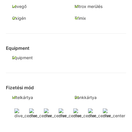
Levegő
Nitrox merülés
Oxigén
Trimix
Equipment
Equipment
Fizetési mód
Hitelkártya
Bankkártya