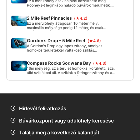
Ez a merülőhely csak hajóval közelíthető meg.
Rooneys-t leginkább haladó búvárok merülhetik,
akik rendelkeznek nitrox búvárképesítéssel, így
teljes mértékben ki tudják használni a zátony
2 Mile Reef Pinnacles
(★4.2)
látványos látványosságait.
Ez a merülőhely átlagosan 10 méter mély,
maximális mélysége pedig 12 méter, és csak
hajóval közelíthető meg. Ez egy szép sekély
merülés, rengeteg felfedezésre váró hegycsúccsal.
Gordon’s Drop - 5 Mile Reef
(★4.6)
Az "Old Woman Pinnacle" egy ismert
jellegzetesség, amely 6 méterig emelkedik.
A Gordon's Drop egy lapos zátony, amelyet
homokos területekkel váltakozó sziklás
kiemelkedések jellemeznek. A zátonyszakasz az 5
Mile Reef tenger felőli oldalán található. A mélység
Compass Rocks Sodwana Bay
(★4.3)
körülbelül 24-26 méter között mozog.
16m mélység. Ez a terület homokkal körülvett, laza,
álló sziklákból áll. A sziklák a Stringer-zátony és az
Anton-zátony között találhatók. A nevet azért
kapták ezek a sziklák, mert ez egy jó hely az
iránytűs navigációs merülésekhez.
Hírlevél feliratkozás
Búvárközpont vagy üdülőhely keresése
Találja meg a következő kalandját