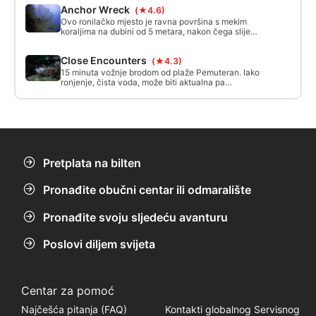
praznina koje tvore obilna mjesta koja djeluju kao
Anchor Wreck
(★4.6)
riblja skloništa.
Ovo ronilačko mjesto je ravna površina s mekim
koraljima na dubini od 5 metara, nakon čega slijedi
zid koji doseže oko 35 metara. Ovo mjesto pokriva
veliki ljubitelji mora i nekoliko drugih vrsta koralja.
Close Encounters
(★4.3)
15 minuta vožnje brodom od plaže Pemuteran. lako
ronjenje, čista voda, može biti aktualna pa
potražite plimu. maksimalna dubina 40m, min
dubina 3m, nije pogodno za ronjenje s maskom i
disalicom.
Pretplata na bilten
Pronađite obučni centar ili odmaralište
Pronađite svoju sljedeću avanturu
Poslovi diljem svijeta
Centar za pomoć
Najčešća pitanja (FAQ)
Kontakti globalnog Servisnog