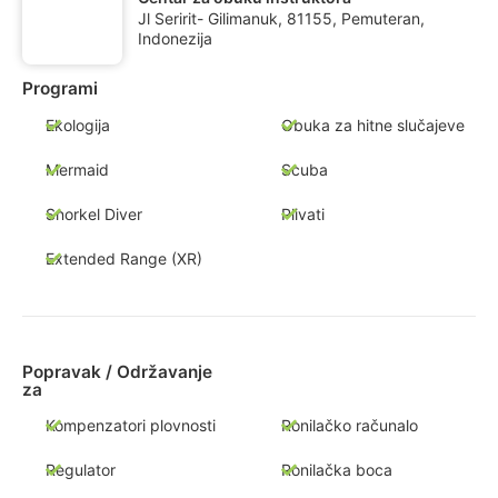
Jl Seririt- Gilimanuk, 81155, Pemuteran,
Indonezija
Programi
Ekologija
Obuka za hitne slučajeve
Mermaid
Scuba
Snorkel Diver
Plivati
Extended Range (XR)
Popravak / Održavanje
za
Kompenzatori plovnosti
Ronilačko računalo
Regulator
Ronilačka boca