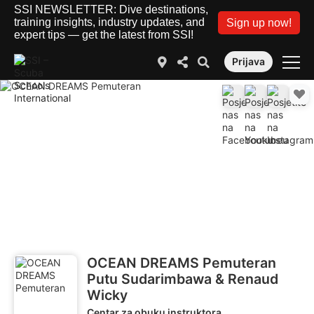
SSI NEWSLETTER: Dive destinations,
training insights, industry updates, and
Sign up now!
expert tips — get the latest from SSI!
Prijava
OCEAN DREAMS Pemuteran
Putu Sudarimbawa & Renaud
Wicky
Centar za obuku instruktora