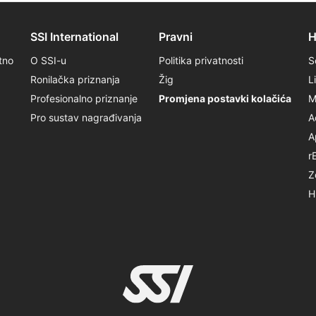
SSI International
Pravni
H
tno
O SSI-u
Politika privatnosti
S
Ronilačka priznanja
Žig
L
Profesionalno priznanje
Promjena postavki kolačića
M
Pro sustav nagrađivanja
A
A
r
Z
H