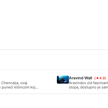
Aravind Wall
(★4.3)
Chennaija, ovaj
Aravindov zid fascinan
e puneći kišnicom koja
stopa, dostupno je sa
zero s bistrom plavom
se smatra zidnim ronj
nalik zidu. Stijena je 
sjeveru