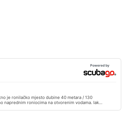
Powered by
tno je ronilačko mjesto dubine 40 metara / 130
mo naprednim roniocima na otvorenim vodama. Iako
enjem, mjesto ima samo ogromnu formaciju stijena
duga 4,5 km/1,5 milja i proteže se od juga prema