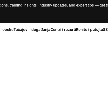
, training insights, industry updates, and expert tips — get th
i obuke
Tečajevi i događanja
Centri i rezorti
Ronite i putujte
SS