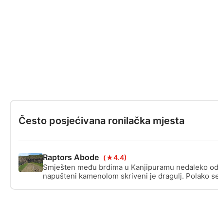
Često posjećivana ronilačka mjesta
Raptors Abode
(★4.4)
Smješten među brdima u Kanjipuramu nedaleko od 
napušteni kamenolom skriveni je dragulj. Polako s
je proletjela kroz stijene, stvorilo se prekrasno je
vodom. To ga čini izvrsnim mjestom za ronjenje.