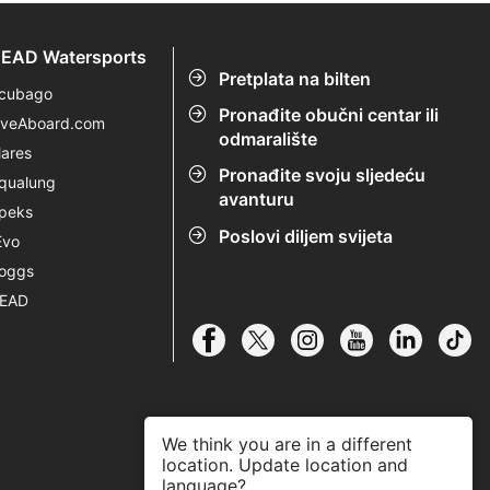
EAD Watersports
Pretplata na bilten
cubago
Pronađite obučni centar ili
iveAboard.com
odmaralište
ares
Pronađite svoju sljedeću
qualung
avanturu
peks
Poslovi diljem svijeta
Evo
oggs
EAD
We think you are in a different
location. Update location and
language?