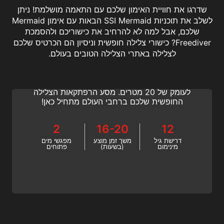
שדרגו את חוויית האימון שלכם עם התאמה מושלמת! ניתן
לשלב את תוכניות SSI Mermaid הבאות עם אימון Mermaid
שלכם, אבל למה לא להרחיב את כישוריכם ולהסמכת
Freediver? כישורי צלילה חופשית וניסיון הם הכרטיס שלכם
Freediver
לצלילה באתרי הצלילה הטובים בעולם.
הצטרפו לקורס הצלילה החופשית של SSI ולימדו
כיצד לצלול חופשי עם בן זוג בסביבות מים פתוחים
לעומק של 20 מטרים. מסע הרפתקאות הצלילה
החופשית שלכם ברחבי העולם מתחיל כאן!
2
16-20
12
דרישת גיל
משך זמן מוצע
מפגשי מים
מינימום
(בשעות)
פתוחים