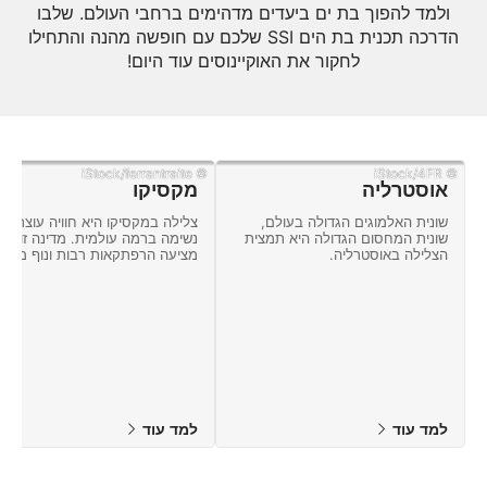
ולמד להפוך בת ים ביעדים מדהימים ברחבי העולם. שלבו
הדרכה תכנית בת הים SSI שלכם עם חופשה מהנה והתחילו
לחקור את האוקיינוסים עוד היום!
© iStock/ferrantraite
© iStock/4FR
אוסטרליה
מקסיקו
שונית האלמוגים הגדולה בעולם,
צלילה במקסיקו היא חוויה עוצרת
שונית המחסום הגדולה היא תמצית
נשימה ברמה עולמית. מדינה זו
הצלילה באוסטרליה.
מציעה הרפתקאות רבות ונוף מלא
פלאי טבע.
למד עוד
למד עוד