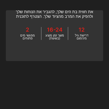
נמאס לכם להיות מרותקים לבריכת שחייה? הפוך
לבת ים במים פתוחים עם SSI! למד כיצד למקסם
את חווית בת הים שלך, להגביר את הנוחות שלך
ולהפיק את המרב מהציוד שלך. הצטרף לתוכנית
SSI Ocean Mermaid עכשיו!
2
16-24
12
דרישת גיל
משך זמן מוצע
מפגשי מים
מינימום
(בשעות)
פתוחים