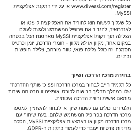
www.divessi.com/register או על ידי התקנת אפליקציית
MySSI.
כל שעליך לעשות הוא להוריד את האפליקציה ל-iOS או
לאנדרואיד, להגדיר את פרופיל המשתמש ולגשת לעולם
הצלילה תוך דקות! אפליקציית MySSI מאחסנת הכל בבטחה
במקום אחד, מקוון או לא מקוון - חומרי הדרכה, יומן וכרטיסי
הסמכה. זה כולל צלילה פנאי, טווח מורחב, צלילה חופשית
ובת ים.
בחירת מרכז הדרכה ושיוך
כל תלמיד חייב לבחור במרכז הדרכה SSI כ"שותף ההדרכה"
שלו במהלך תהליך הרישום לקורס. אופציה זו מבטיחה שירות
מותאם אישית וחווית הדרכה איכותית.
תלמידים יכולים גם לשנות שיוך או לבחור להשתייך למספר
מרכזי הדרכה בפרופיל המשתמש שלהם. בעת שיתוף עם
מרכז הדרכה מקוון או באמצעות אפליקציית MySSI, הסכם
מדיניות פרטיות יעובד כדי לעמוד בתקנות ה-GDPR.