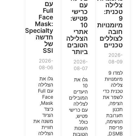
עם
צלילה
עם
Full
טכנית:
כרישי
Face
9
פטיש:
Mask:
מיומנויות
10
Specialty
חובה
אתרי
חדשה
לצוללים
הצלילה
של
טכניים
הטובים
SSI
ביותר
2026-
2026-
2026-
08-09
08-06
08-07
למדו 9
גלו את
מיומנויות
גלו את
הצלילה
צלילה
10
עם Full
טכנית כדי
היעדים
Face
לשפר את
המובילים
Mask,
הציפה,
לצלילה
כיצד
תכנון
עם כרישי
הציוד
תערובת
פטיש,
משנה את
הנשימה,
כולל
חוויית
פריסת
העונות
הצלילה
DSMB,
הטובות