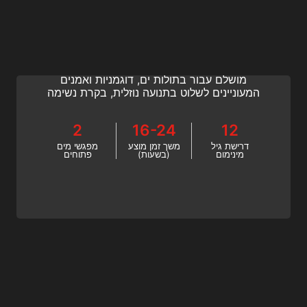
Underwater Model & Dance
שחרר את הפוטנציאל התת מימי שלך עם
Underwater Model של SSI & קורס ריקוד!
מושלם עבור בתולות ים, דוגמניות ואמנים
המעוניינים לשלוט בתנועה נוזלית, בקרת נשימה
וכוריאוגרפיה חיננית מתחת לגלים.
2
16-24
12
דרישת גיל
משך זמן מוצע
מפגשי מים
מינימום
(בשעות)
פתוחים
Ocean Mermaid