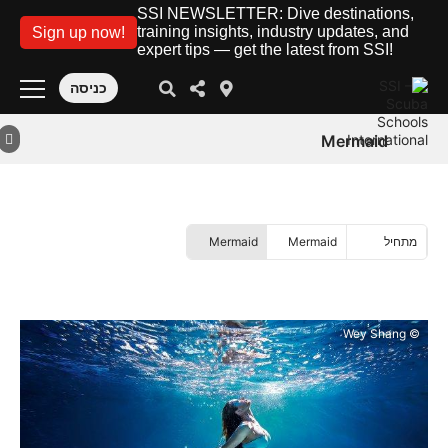
SSI NEWSLETTER: Dive destinations,
training insights, industry updates, and
Sign up now!
expert tips — get the latest from SSI!
כניסה
Mermaid
מתחיל
Mermaid
Mermaid
© Wey Shang