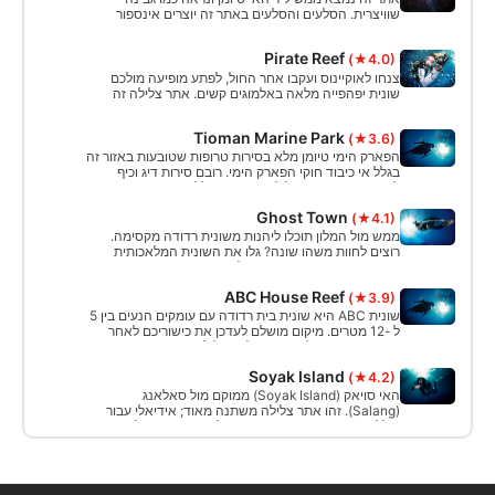
שוויצרית. הסלעים והסלעים באתר זה יוצרים אינספור
מסלולי שחייה וקניונים. ניתן לראות נודיענפים רבים ודגים
צעירים, כמו גם צבים וכרישי שונית שחורים.
Pirate Reef
(★4.0)
צנחו לאוקיינוס ועקבו אחר החול, לפתע מופיעה מולכם
שונית יפהפייה מלאה באלמוגים קשים. אתר צלילה זה
אידיאלי לצלילה רגועה מכיוון שהוא קטן מספיק כדי לצלול
סביבו לאט כמה פעמים, ובדרך כלל יש לו זרם מינימלי.
Tioman Marine Park
(★3.6)
הפארק הימי טיומן מלא בסירות טרופות שטובעות באזור זה
בגלל אי כיבוד חוקי הפארק הימי. רובם סירות דיג וכיף
לחקור אותם. אתר צלילה זה בדרך כלל יש ראות נמוכה,
יצירת מצב רוח מוזר בזמן שאתה מנווט בין ההריסות.
Ghost Town
(★4.1)
ממש מול המלון תוכלו ליהנות משונית רדודה מקסימה.
רוצים לחוות משהו שונה? גלו את השונית המלאכותית
בשם "עיר רפאים". ערימות של קוביות בטון הונחו כאן, נותן
רושם של קו רקיע מתחת למים.
ABC House Reef
(★3.9)
שונית ABC היא שונית בית רדודה עם עומקים הנעים בין 5
ל -12 מטרים. מיקום מושלם לעדכן את כישוריכם לאחר
תקופה ארוכה של חוסר פעילות וצלילת אחר צהריים רגועה.
Soyak Island
(★4.2)
האי סויאק (Soyak Island) ממוקם מול סאלאנג
(Salang). זהו אתר צלילה משתנה מאוד; אידיאלי עבור
צוללנים רב רמה, המציע קצת מכל דבר בהתאם למה
שאתה אוהב; מערכת אקולוגית שלמה משולבת באזור אחד
קטן.