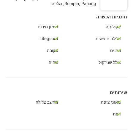
Rompin, Pahang, מלזיה
תוכניות הכשרה
אֵקוֹלוֹגִיָה
אימון חירום
צלילה חופשית
Lifeguard
בת ים
סקובה
צולל שנירקול
שחיה
שירותים
מאזני ציפה
מחשב צלילה
ווסת