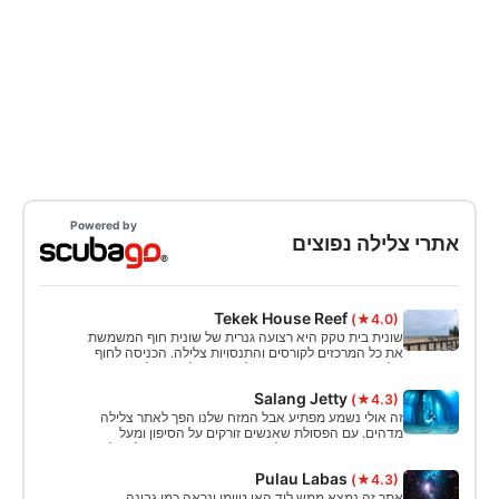
Powered by
אתרי צלילה נפוצים
Tekek House Reef
(★4.0)
שונית בית טקק היא רצועה גנרית של שונית חוף המשמשת
את כל המרכזים לקורסים והתנסויות צלילה. הכניסה לחוף
חלקה ורגועה, רק היזהרו מסלעים במהלך השפל. השונית
משתרעת מהחוף לכיוון עומק 8 מ' והופכת לקרקעית חולית.
Salang Jetty
(★4.3)
זה אולי נשמע מפתיע אבל המזח שלנו הפך לאתר צלילה
מדהים. עם הפסולת שאנשים זורקים על הסיפון ומעל
המזח, נבנתה שונית מלאכותית שמושכת שפע של בעלי
חיים ימיים. להקות של דגים צעירים מחפשות כאן מקום
Pulau Labas
(★4.3)
מבטחים, אבל הציידים תמיד בסביבה.
אתר זה נמצא ממש ליד האי טיומן ונראה כמו גבינה