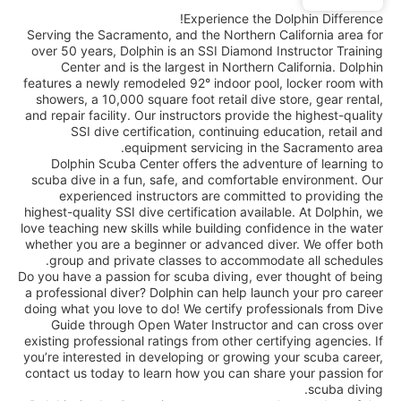
Experience the Dolphin Difference!
Serving the Sacramento, and the Northern California area for
over 50 years, Dolphin is an SSI Diamond Instructor Training
Center and is the largest in Northern California. Dolphin
features a newly remodeled 92° indoor pool, locker room with
showers, a 10,000 square foot retail dive store, gear rental,
and repair facility. Our instructors provide the highest-quality
SSI dive certification, continuing education, retail and
equipment servicing in the Sacramento area.
Dolphin Scuba Center offers the adventure of learning to
scuba dive in a fun, safe, and comfortable environment. Our
experienced instructors are committed to providing the
highest-quality SSI dive certification available. At Dolphin, we
love teaching new skills while building confidence in the water
whether you are a beginner or advanced diver. We offer both
group and private classes to accommodate all schedules.
Do you have a passion for scuba diving, ever thought of being
a professional diver? Dolphin can help launch your pro career
doing what you love to do! We certify professionals from Dive
Guide through Open Water Instructor and can cross over
existing professional ratings from other certifying agencies. If
you’re interested in developing or growing your scuba career,
contact us today to learn how you can share your passion for
scuba diving.