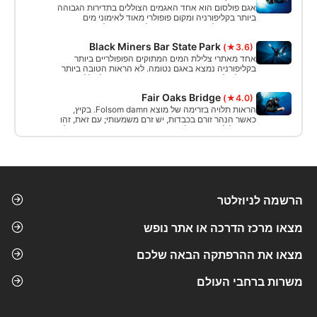
אגם פולסום הוא אחד האגמים הצוללים בתדירות הגבוהה
ביותר בקליפורניה ומקום פופולרי מאוד לאימוני מים
פתוחים בשל המים השקטים של האגם. המלון מציע שפע
של חניה וכניסה נוחה. קרקעית האגם מחוספסת למדי ולכן
Black Miners Bar State Park
(★3.6)
השתמש בציפה טובה אחרת הראות תעבור מ 20 - 30
מטר לאפס.
אחד מאתרי צלילת המים המתוקים הפופולריים ביותר
בקליפורניה נמצא באגם נטומה. לא הראות הטובה ביותר
אך קלה לגישה בתנאים רגועים, ומקום נהדר לצוללנים
חדשים לתרגל את כישוריהם.
Fair Oaks Bridge
(★4.0)
הראות תלויה בזרימה של מוצא Folsom damn. בקיץ,
כאשר הנהר זורם בכבדות, יש זרם משמעותי; עם זאת, זהו
אתר צלילה שאסור לפספס. טווח העומק הוא 20-25 רגל
ומול 10-15 רגל. אם אתם אוהבים צלילה להיסחף זה
המקום להיות בו.
הרשמה לניוזלטר
מצאו מרכז הדרכה או אתר נופש
מצאו את ההרפתקה הבאה שלכם
משרות ברחבי העולם