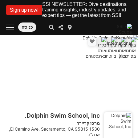
SSI NEWSLETTER: Dive destinations,
training insights, industry updates, and
Sign up now!
expert tips — get the latest from SSI!
כניסה
Dolphin Swim School, Inc.
מרכז קריירה
1530 El Camino Ave, Sacramento, CA 95815,
ארה"ב