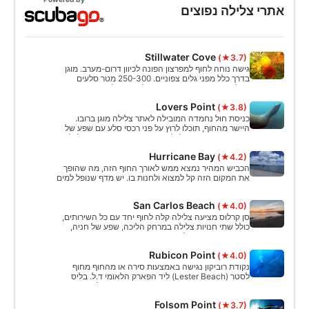
אתרי צלילה נפוצים
Stillwater Cove
(★3.7)
גישה נוחה לחוף למפרצון הפונה לכיוון דרום-מערב. מוגן
בדרך כלל מפני גלים צפוניים. 250-300 מטר סלעים
גדולים עם סביבה מסוג קיר נופל +50 רגל. פריקת חניה
הממוקמת בכניסה למפרצון, חניה באזור החניה לשימוש
Lovers Point
(★3.8)
יומי של אתר הקמפינג סטילווטר קוב. שירותים, שולחנות
פיקניק, ברביקיו נמצאים על החוף.
כניסת חול נחמדה המובילה לאתר צלילה מוגן ברובו.
היישר מהחוף, תוכלו לרוץ על פני רכסי סלע עם שפע של
חיי דגים. מצפון, תוכלו לראות פסגות. העומק בינוני לכל
האתר.
Hurricane Bay
(★4.2)
הכביש המהיר נמצא ממש לאורך החוף הזה, מה שהופך
את המקום הזה קל למצוא ולחנות בו. יש מדף שנופל למים
עמוקים יותר במהירות.
San Carlos Beach
(★4.0)
סן קרלוס מציעה צלילה קלה לחוף יחד עם כל השירותים,
כולל שתי חנויות צלילה במרחק הליכה, שפע של חניה,
חדרי אמבטיה ומקלחות.
Rubicon Point
(★4.0)
נקודת רוביקון נגישה באמצעות סירה או מהחוף מחוף
לסטר (Lester Beach) ליד הפארק הלאומי ד.ל. בליס
(D.L. Bliss State Park). החניה תהיה 10 דולר ארה"ב
(USD) במזומן בלבד. או התקשרו אלינו לחנות כדי לקבוע
Folsom Point
(★3.7)
סיור בסירה!