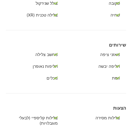
סקובה
צולל שנירקול
שחיה
צלילה טכנית (XR)
שירותים
מאזני ציפה
מחשב צלילה
חליפה יבשה
חליפות נאופרן
ווסת
מכלים
הצעות
צלילות מסירה
צלילות קליספיי (לבעלי
מוגבלויות)