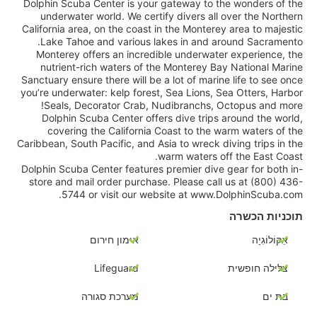
Dolphin Scuba Center is your gateway to the wonders of the
underwater world. We certify divers all over the Northern
California area, on the coast in the Monterey area to majestic
Lake Tahoe and various lakes in and around Sacramento.
Monterey offers an incredible underwater experience, the
nutrient-rich waters of the Monterey Bay National Marine
Sanctuary ensure there will be a lot of marine life to see once
you’re underwater: kelp forest, Sea Lions, Sea Otters, Harbor
Seals, Decorator Crab, Nudibranchs, Octopus and more!
Dolphin Scuba Center offers dive trips around the world,
covering the California Coast to the warm waters of the
Caribbean, South Pacific, and Asia to wreck diving trips in the
warm waters off the East Coast.
Dolphin Scuba Center features premier dive gear for both in-
store and mail order purchase. Please call us at (800) 436-
5744 or visit our website at www.DolphinScuba.com.
תוכניות הכשרה
אֵקוֹלוֹגִיָה
אימון חירום
צלילה חופשית
Lifeguard
בת ים
מערכת סגורה