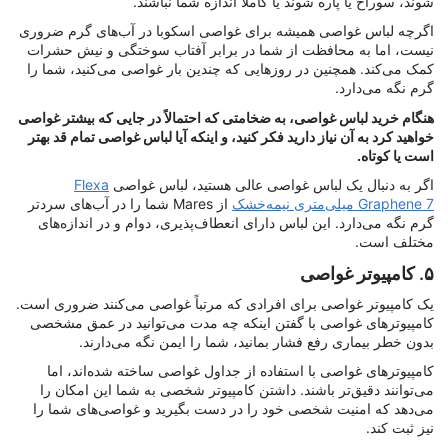
شوند، سوراخ یا پاره شوند یا کاملاً اندازه شما نباشند.
اگرچه لباس غواصی همیشه برای غواصی اسکوبا در آب‌های گرم ضروری
نیست، اما به محافظت از شما در برابر آفتاب سوختگی و نیش حشرات
کمک می‌کند. همچنین در روزهایی که چندین بار غواصی می‌کنید، شما را
گرم نگه می‌دارد.
هنگام خرید لباس غواصی، به ضخامتی که احتمالاً در جایی که بیشتر غواصی
خواهید کرد به آن نیاز دارید فکر کنید، و اینکه آیا لباس غواصی تمام قد بهتر
است یا کوتاه.
اگر به دنبال یک لباس غواصی عالی هستید، لباس غواصی
Flexa
Graphene 7 میلی‌متری نیمه‌خشک
از Mares شما را در آب‌های سردتر
گرم نگه می‌دارد. این لباس دارای انعطاف‌پذیری، دوام و در اندازه‌های
مختلف است.
۵. کامپیوتر غواصی
یک کامپیوتر غواصی برای افرادی که مرتباً غواصی می‌کنند ضروری است.
کامپیوترهای غواصی با گفتن اینکه چه مدت می‌توانید در عمق مشخصی
بدون خطر بیماری رفع فشار بمانید، شما را ایمن نگه می‌دارند.
کامپیوترهای غواصی با استفاده از جداول غواصی ساخته شده‌اند، اما
می‌توانند دقیق‌تر باشند. داشتن کامپیوتر شخصی به شما این امکان را
می‌دهد که امنیت شخصی خود را در دست بگیرید و غواصی‌های شما را
نیز ثبت کند.