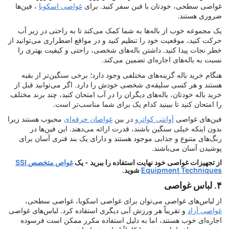
غواصی سطحی، خودتان با فین سفر کنید. برای
غواصی اسکوبا
، فین‌ها
ضروری هستند.
یک مجموعه خوب از باله‌ها به شما کمک می‌کند تا به راحتی در زیر آب
حرکت کنید، موقعیت خود را تنظیم کنید و در مواقع اضطراری می‌توانید از
خطر نجات پیدا کنید. داشتن باله‌های شخصی، راحتی و کیفیت بهتری را
نسبت به باله‌های اجاره‌ای تضمین می‌کند.
هنگام خرید باله گزینه‌های مختلفی وجود دارد؛ برخی سنگین‌تر از بقیه
هستند و هر کسی سلیقه‌ی شخصی خودش را دارد. اگر می‌توانید قبل از
خرید باله خودتان، باله‌های دیگران را در آب امتحان کنید، چند برند مختلف
را امتحان کنید تا ببینید کدام یک برای شما مناسب‌تر است.
فین‌های غواصی
آوانتی کواترو
در بین
غواصان حرفه‌ای
محبوب هستند زیرا
بدون اینکه خیلی سنگین باشند، قدرت ارائه می‌دهند. این فین‌ها در
رنگ‌های متنوع و جذابی موجود هستند و دارای یک بند فنری آسان برای
پوشیدن آسان می‌باشند.
از تجهیزات غواصی خود نهایت استفاده را ببرید - یک
غواص متخصص SSI
Equipment Techniques
شوید.
۴. لباس غواصی
از لباس‌های غواصی می‌توان برای غواصی اسکوبا، غواصی سطحی،
غواصی آزاد
و تقریباً هر ورزش آبی دیگری استفاده کرد. لباس‌های غواصی
اجاره‌ای خوب هستند، اما به دلیل استفاده مکرر ممکن است فرسوده