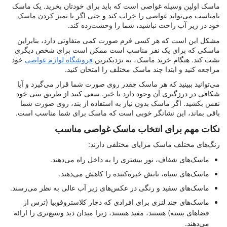
ماسک اولین وسیله غواصی است که باید برای خودتان بخرید. یک ماسک
نامناسب می‌تواند غواصی را خراب کند و حتی اگر با تمیز کردن ماسک
خود در زیر آب راحت نباشید، شما را وحشت‌زده کند.
مشکل این است که هر کسی فرم صورت کمی متفاوتی دارد، بنابراین
ماسکی که برای یک نفر مناسب است ممکن است برای شخص دیگری
نشت کند. هنگام خرید ماسک، به نزدیکترین
فروشگاه لوازم غواصی
خود
مراجعه کنید و ابتدا چند ماسک مختلف را امتحان کنید.
می‌توانید ببینید که هر ماسک چقدر روی صورت شما قرار می‌گیرد و آیا
شکافی در درزگیری آن وجود دارد یا خیر. سعی کنید از طریق بینی خود
نفس بکشید. اگر ماسک بدون نیاز به استفاده از بند، روی صورت شما
باقی بماند، این نشانگر خوبی است که ماسک برای شما مناسب است.
نکات مهم برای انتخاب ماسک غواصی مناسب
رنگ‌های مختلف ماسک مزایای مختلفی دارند:
ماسک‌های شفاف، نور بیشتری را به داخل راه می‌دهند.
ماسک‌های سیاه، تابش خیره‌کننده را کاهش می‌دهند.
ماسک‌های سفید و رنگی در عکس‌های زیر آب عالی به نظر می‌رسند.
ماسک‌های چند لنزی برای افرادی که دچار کلاستروفوبیا (ترس از
فضاهای بسته) هستند، مفید هستند، زیرا میدان دید وسیع‌تری را ارائه
می‌دهند.