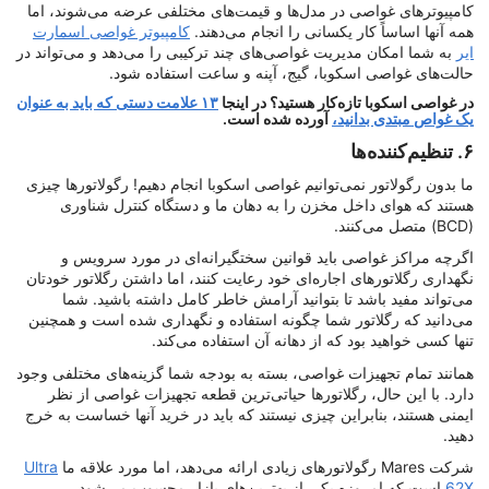
کامپیوترهای غواصی در مدل‌ها و قیمت‌های مختلفی عرضه می‌شوند، اما
همه آنها اساساً کار یکسانی را انجام می‌دهند.
کامپیوتر غواصی اسمارت
ایر
به شما امکان مدیریت غواصی‌های چند ترکیبی را می‌دهد و می‌تواند در
حالت‌های غواصی اسکوبا، گیج، آپنه و ساعت استفاده شود.
در غواصی اسکوبا تازه‌کار هستید؟ در اینجا
۱۳ علامت دستی که باید به عنوان
یک غواص مبتدی بدانید،
آورده شده است.
۶. تنظیم‌کننده‌ها
ما بدون رگولاتور نمی‌توانیم غواصی اسکوبا انجام دهیم! رگولاتورها چیزی
هستند که هوای داخل مخزن را به دهان ما و دستگاه کنترل شناوری
(BCD) متصل می‌کنند.
اگرچه مراکز غواصی باید قوانین سختگیرانه‌ای در مورد سرویس و
نگهداری رگلاتورهای اجاره‌ای خود رعایت کنند، اما داشتن رگلاتور خودتان
می‌تواند مفید باشد تا بتوانید آرامش خاطر کامل داشته باشید. شما
می‌دانید که رگلاتور شما چگونه استفاده و نگهداری شده است و همچنین
تنها کسی خواهید بود که از دهانه آن استفاده می‌کند.
همانند تمام تجهیزات غواصی، بسته به بودجه شما گزینه‌های مختلفی وجود
دارد. با این حال، رگلاتورها حیاتی‌ترین قطعه تجهیزات غواصی از نظر
ایمنی هستند، بنابراین چیزی نیستند که باید در خرید آنها خساست به خرج
دهید.
شرکت Mares رگولاتورهای زیادی ارائه می‌دهد، اما مورد علاقه ما
Ultra
62X
است که امروزه یکی از بهترین‌های بازار محسوب می‌شود.