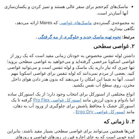
ماسک‌های کم‌حجم برای سفر عالی هستند و تمیز کردن و یکسان‌سازی
آنها آسان‌تر است.
به مجموعه‌ی گسترده‌ی
ماسک‌های غواصی
که Mares ارائه می‌دهد،
نگاهی بیندازید.
مرتبط:
نحوه تهیه ماسک جدید و جلوگیری از مه گرفتگی
.
۲. غواصی سطحی
داشتن لوله تنفس مخصوص به خودتان زمانی مفید است که یک روز از
غواصی اسکوبا مرخصی گرفته‌اید و می‌خواهید به غواصی سطحی بروید؛
تنها چیزی که نیاز دارید یک ماسک و لوله تنفس است و می‌توانید غواصی
کنید. بعضی از مردم نمی‌دانند که لوله تنفس برای غواصی اسکوبا مهم
است. آنها به شما این امکان را می‌دهند که بدون هدر دادن هوای داخل
مخزن، روی سطح آب نفس بکشید.
انواع مختلفی از اسنورکل برای انتخاب وجود دارد؛ از یک اسنورکل ساده
اما بادوام و بدون لرزش مانند
اسنورکل غواصی Pro Flex
گرفته تا یک
اسنورکل خشک با محافظ پاشش برای جلوگیری از ورود آب به دهان،
مانند
اسنورکل غواصی Ergo Dry
.
۳. تا زمانی که
فین‌ها همچنین می‌توانند برای غواصی سطحی بسیار مفید باشند، بنابراین
ایده خوبی است که به جای اجاره فین در روزهای غواصی و روزهای