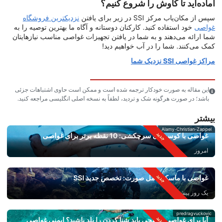
آماده‌اید تا کاوش را شروع کنیم؟
سپس از مکان‌یاب مرکز SSI در زیر برای یافتن
نزدیکترین فروشگاه
غواصی
خود استفاده کنید. کارکنان دوستانه و آگاه ما بهترین توصیه را به
شما ارائه می‌دهند و به شما در یافتن تجهیزات غواصی مناسب نیازهایتان
کمک می‌کنند. شما را در آب خواهیم دید!
مراکز غواصی SSI نزدیک شما
این مقاله به صورت خودکار ترجمه شده است و ممکن است حاوی اشتباهات جزئی
باشد؛ در صورت هرگونه شک و تردید، لطفاً به نسخه اصلی انگلیسی مراجعه کنید.
بیشتر
Alamy-Christian-Zappel
غواصی با کوسه‌های سرچکشی: 10 نقطه برتر برای غواصی
امروز
غواصی با ماسک کامل صورت: تخصص جدید SSI
یک روز پیش
predragvuckovic
آیا برای غواصی سطحی باید شنا کردن را بلد باشید؟ ایمنی غواصی