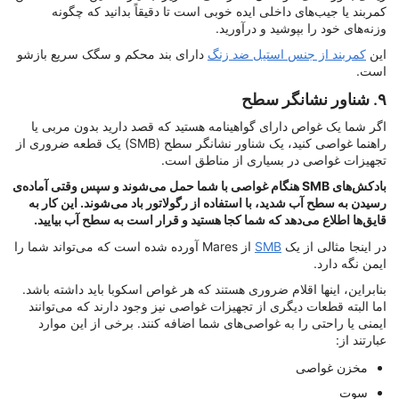
کمربند یا جیب‌های داخلی ایده خوبی است تا دقیقاً بدانید که چگونه
وزنه‌های خود را بپوشید و درآورید.
این
کمربند از جنس استیل ضد زنگ
دارای بند محکم و سگک سریع بازشو
است.
۹. شناور نشانگر سطح
اگر شما یک غواص دارای گواهینامه هستید که قصد دارید بدون مربی یا
راهنما غواصی کنید، یک شناور نشانگر سطح (SMB) یک قطعه ضروری از
تجهیزات غواصی در بسیاری از مناطق است.
بادکش‌های SMB هنگام غواصی با شما حمل می‌شوند و سپس وقتی آماده‌ی
رسیدن به سطح آب شدید، با استفاده از رگولاتور باد می‌شوند. این کار به
قایق‌ها اطلاع می‌دهد که شما کجا هستید و قرار است به سطح آب بیایید.
در اینجا مثالی از یک
SMB
از Mares آورده شده است که می‌تواند شما را
ایمن نگه دارد.
بنابراین، اینها اقلام ضروری هستند که هر غواص اسکوبا باید داشته باشد.
اما البته قطعات دیگری از تجهیزات غواصی نیز وجود دارند که می‌توانند
ایمنی یا راحتی را به غواصی‌های شما اضافه کنند. برخی از این موارد
عبارتند از:
مخزن غواصی
سوت