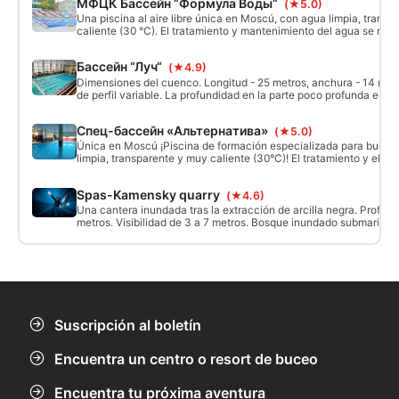
МФЦК Бассейн “Формула Воды“
(★5.0)
Una piscina al aire libre única en Moscú, con agua limpia, trans
caliente (30 °C). El tratamiento y mantenimiento del agua se real
tecnologías y normas más modernas.
Бассейн “Луч“
(★4.9)
Dimensiones del cuenco. Longitud - 25 metros, anchura - 14 metro
de perfil variable. La profundidad en la parte poco profunda es de
la parte profunda de la piscina es de 5 metros.
Спец-бассейн «Альтернатива»
(★5.0)
Única en Moscú ¡Piscina de formación especializada para buceo
limpia, transparente y muy caliente (30°C)! El tratamiento y el m
del agua se realizan según las tecnologías y normas más moderna
nadadores, ni el aeróbic acuático, ni el waterpolo interfieren en l
Spas-Kamensky quarry
(★4.6)
formación de buceo.
Una cantera inundada tras la extracción de arcilla negra. Profun
metros. Visibilidad de 3 a 7 metros. Bosque inundado submarino, 
estación de bombeo. En la orilla hay un centro de buceo con aloj
km de la carretera de circunvalación de Moscú.
Suscripción al boletín
Encuentra un centro o resort de buceo
Encuentra tu próxima aventura