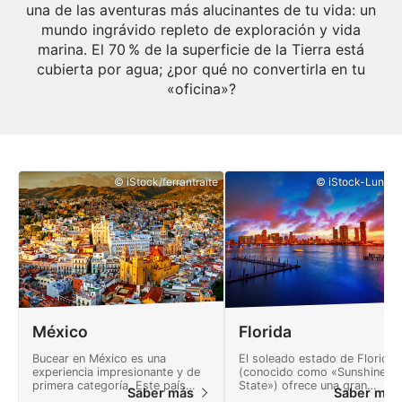
una de las aventuras más alucinantes de tu vida: un
mundo ingrávido repleto de exploración y vida
marina. El 70 % de la superficie de la Tierra está
cubierta por agua; ¿por qué no convertirla en tu
«oficina»?
© iStock/ferrantraite
© iStock-Lunama
México
Florida
Bucear en México es una
El soleado estado de Florida
experiencia impresionante y de
(conocido como «Sunshine
primera categoría. Este país
State») ofrece una gran
Saber más
Saber má
ofrece muchas aventuras y un
variedad de lugares de buceo