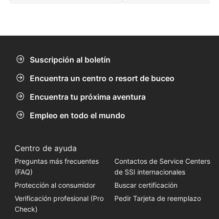
paisaje lleno de maravillas
desde las tropicales Florida
naturales.
Keys hasta profundos pecios 
manantiales de agua dulce y
cristalina.
Suscripción al boletín
Encuentra un centro o resort de buceo
Encuentra tu próxima aventura
Empleo en todo el mundo
Centro de ayuda
Preguntas más frecuentes
Contactos de Service Centers
(FAQ)
de SSI internacionales
Protección al consumidor
Buscar certificación
Verificación profesional (Pro
Pedir Tarjeta de reemplazo
Check)