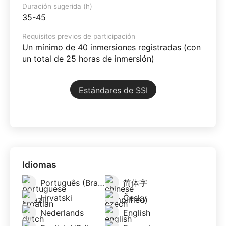
Duración sugerida (h)
35-45
Requisitos previos de participación
Un mínimo de 40 inmersiones registradas (con
un total de 25 horas de inmersión)
Estándares de SSI
Idiomas
Português (Brazil)
简体字
Hrvatski
Česky
Nederlands
English