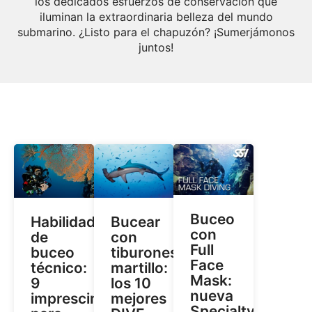
los dedicados esfuerzos de conservación que
iluminan la extraordinaria belleza del mundo
submarino. ¿Listo para el chapuzón? ¡Sumerjámonos
juntos!
Buceo
Habilidades
Bucear
con
de
con
Full
buceo
tiburones
Face
técnico:
martillo:
Mask:
9
los 10
nueva
imprescindibles
mejores
Specialty