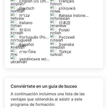
English US (imperial)
Français
Deutsch
ελληνικά
עברית
Bahasa Indonesia
Italiano
日本語
한국어
Polski
Português (Portugal)
Русский
Español
Svenska
ภาษาไทย
Türkçe
українська мова
Conviértete en un guía de buceo
A continuación incluimos una lista de las
ventajas que obtendrás al asistir a este
programa de formación: