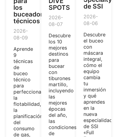
para
DIVE
de SSI
los
SPOTS
buceadores
2026-
2026-
técnicos
08-06
08-07
2026-
Descubre
Descubre
08-09
el buceo
los 10
con
mejores
Aprende
máscara
destinos
9
integral,
para
técnicas
cómo el
bucear
de
equipo
con
buceo
cambia
tiburones
técnico
tu
martillo,
para
inmersión
incluyendo
perfeccionar
y qué
las
la
aprendes
mejores
flotabilidad,
en la
épocas
la
nueva
del año,
planificación
especialidad
las
del
de SSI
condiciones
consumo
«Full
de
de gas,