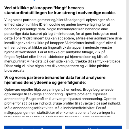
Maldiverne
Ved at klikke på knappen "Nægt" bevares
standardindstillingen for kun strengt nødvendige cookie.
Virksomhed
Vi og vores partnere gemmer og/eller får adgang til oplysninger på en
enhed, såsom unikke ID'er i cookie og anden browserlagring for at
Blue Oceans
behandle personlige data. Nogle leverandører kan behandle dine
personlige data baseret på legitim interesse, for at gøre indsigelse mod
Ofte stillede spørgsmål (FAQ)
dette åbne "Indstillinger". Du kan acceptere, afvise eller administrere dine
Privatlivspolitik
indstillinger ved at klikke på knappen "Administrer indstillinger" eller til
enhver tid ved at klikke på fingeraftryksknappen i nederste venstre
Vilkår for brug
hjørne af webstedet. For at trække dit samtykke tilbage, klik på
Aftryk
fingeraftrykket eller linket i sidefoden på hjemmesiden og klik på
menupunktet Mine data, på den side kan du trække dit samtykke tilbage.
Disse valg vil blive signaleret til vores partnere og vil ikke påvirke
Medlemskab
browserdata.
Vi og vores partnere behandler data for at analysere
Bliv partner
hjemmesidens ydeevne og gøre følgende:
Opbevare og/eller tilgå oplysninger på en enhed. Bruge begrænsede
HEAD Watersports
oplysninger til at vælge annoncering. Oprette profiler til tilpasset
annoncering. Bruge profiler til at vælge tilpasset annoncering. Oprette
SSI
profiler for at tilpasse indhold. Bruge profiler til at vælge tilpasset indhold.
Måle annonceringseffektivitet. Måle indholdseffektivitet. Forstå
LiveAboard.com
målgrupper gennem statistikker eller kombinationer af oplysninger fra
forskellige kilder. Udvikle og forbedre tjenester. Bruge begrænsede
Mares
oplysninger til at vælge indhold.
Aqualung
Yderligere oplysninger om Googles brug af data kan findes her: