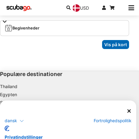
USD
Begivenheder
Vis på kort
Populære destinationer
Thailand
Egypten
Spanien
Indonesien
Florida
dansk
Fortrolighedspolitik
Filippinerne
Mexico
Privatindstillinger