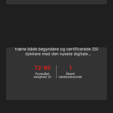
Instructor Evaluation
Bliv Open Water instruktør ved at deltage i
et instruktørtræningskursus, og lær at
træne både begyndere og certificerede SSI
dykkere med den nyeste digitale
træningsteknologi. Fortsæt din
flaskedykkerinstruktørtræning, og bliv elite
72-85
1
SSI instruktør.
Foreslået
Åbent
varighed (t)
vandssessioner