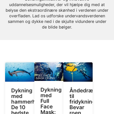
uddannelsesmuligheder, der vil hjælpe dig med at
belyse den ekstraordinære skønhed i verdenen under
overfladen. Lad os udforske undervandsverdenen
sammen og dykke ned i de skjulte vidundere under
de blide bølger.
Dykning
Dykning
Åndedrætsteknik
med
med
til
Full
hammerhajer:
fridykning:
Face
De 10
Bevar
Mask:
bedste
roen