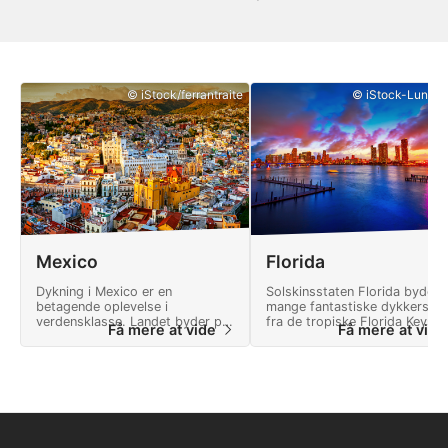
© iStock/ferrantraite
© iStock-Lunama
Mexico
Florida
Dykning i Mexico er en
Solskinsstaten Florida byder 
betagende oplevelse i
mange fantastiske dykkersted
verdensklasse. Landet byder på
fra de tropiske Florida Keys ti
Få mere at vide
Få mere at vid
mange eventyr og et landskab
dybe skibsvrag og krystalklar
fuld af naturlige vidundere.
ferskvandskilder.