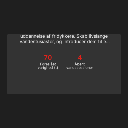
Freediving Instructor
Bliv SSI fridykkerinstruktør, og tag det
første skridt mod en karriere inden for
uddannelse af fridykkere. Skab livslange
vandentusiaster, og introducer dem til en
verden af åndedrætstræning i et sjovt og
sikkert miljø med SSIs uddannelsessystem.
70
4
Foreslået
Åbent
varighed (t)
vandssessioner