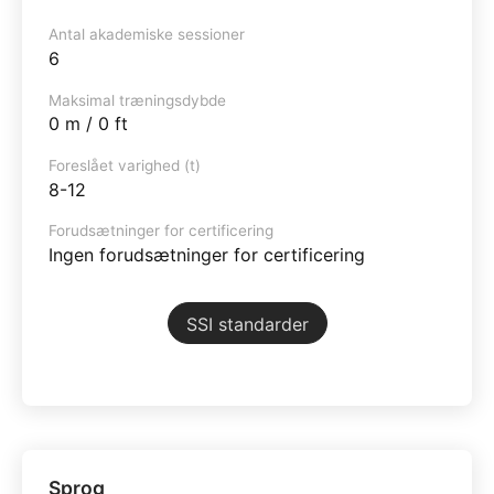
Antal akademiske sessioner
6
Maksimal træningsdybde
0 m / 0 ft
Foreslået varighed (t)
8-12
Forudsætninger for certificering
Ingen forudsætninger for certificering
SSI standarder
Sprog