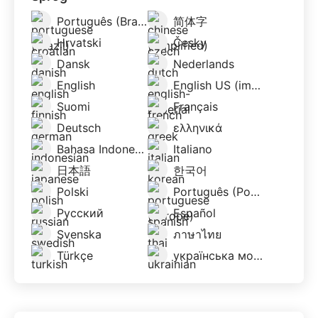
Português (Brazil)
简体字
Hrvatski
Česky
Dansk
Nederlands
English
English US (imperial)
Suomi
Français
Deutsch
ελληνικά
Bahasa Indonesia
Italiano
日本語
한국어
Polski
Português (Portugal)
Русский
Español
Svenska
ภาษาไทย
Türkçe
українська мова