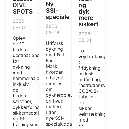
Ny
DIVE
og
SSI-
SPOTS
dyk
speciale
mere
2026-
sikkert
2026-
08-07
08-06
2026-
Oplev
08-01
Udforsk
de 10
dykning
bedste
Lær
med Full
destinationer
vejrtrækningsteknikke
Face
for
til
Mask,
dykning
fridykning,
hvordan
med
inklusiv
udstyret
hammerhajer,
indånding,
ændrer
inklusiv
restitutionsvejrtræknin
din
de
CO2/O2-
dykkeroplevelse,
bedste
tabeller
og hvad
sæsoner,
og
du lærer
dykkerforhold,
sikker
i den
sikkerhedstips
vejrtrækningskontrol
nye SSI-
og SSI-
med
specialuddannelse
træningsmuligheder.
SSI-