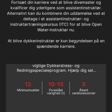
Fortsæt din karriere ved at blive divemaster og
kvalificer dig yderligere som assistentinstruktør.
Alternativt kan du kombinere din uddannelse ved at
deltage i et assistentinstruktør- og
instruktørtræningskursus (ITC) for at blive Open
Water-instruktør nu.
At blive dykkerinstruktør er kun begyndelsen på en
Stress & Rescue
spændende karriere.
Lær at identificere stress, forebyg ulykker,
og redningsdykkerfærdigheder med dette
vigtige Dykkerstress- og
Redningsspecialeprogram. Hjælp dig selv
og andre dykkere med at forblive sikre.
Kom i gang nu!
12
10-15
3
Minimumsalder
Foreslået
Åbent
varighed (t)
vandssessioner