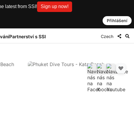
e latest from SSI!
Sign up now!
Přihlášení
Czech
vání
Partnerství s SSI