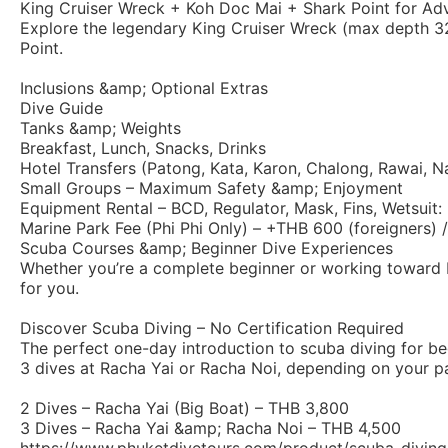
King Cruiser Wreck + Koh Doc Mai + Shark Point for Ad
Explore the legendary King Cruiser Wreck (max depth 32m
Point.
Inclusions &amp; Optional Extras
Dive Guide
Tanks &amp; Weights
Breakfast, Lunch, Snacks, Drinks
Hotel Transfers (Patong, Kata, Karon, Chalong, Rawai, N
Small Groups – Maximum Safety &amp; Enjoyment
Equipment Rental – BCD, Regulator, Mask, Fins, Wetsuit
Marine Park Fee (Phi Phi Only) – +THB 600 (foreigners) 
Scuba Courses &amp; Beginner Dive Experiences
Whether you’re a complete beginner or working toward 
for you.
Discover Scuba Diving – No Certification Required
The perfect one-day introduction to scuba diving for beg
3 dives at Racha Yai or Racha Noi, depending on your p
2 Dives – Racha Yai (Big Boat) – THB 3,800
3 Dives – Racha Yai &amp; Racha Noi – THB 4,500
https://www.phuketdivetours.com/product/scuba-diving