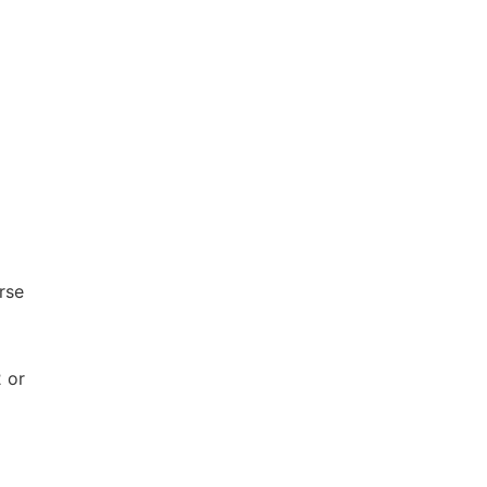
rse
2 or