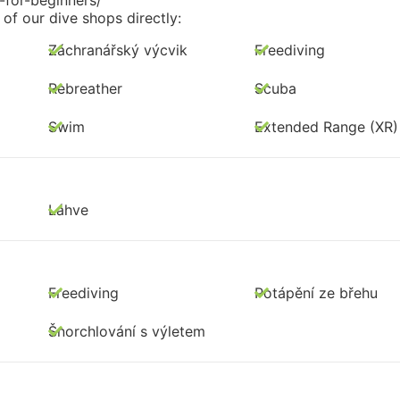
of our dive shops directly:
Záchranářský výcvik
Freediving
Rebreather
Scuba
Swim
Extended Range (XR)
Láhve
Freediving
Potápění ze břehu
Šnorchlování s výletem