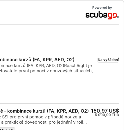
Powered by
ombinace kurzů (FA, KPR, AED, O2)
Na vyžádání
binace kurzů (FA, KPR, AED, O2)React Right je
ytovatele první pomoci v nouzových situacích,
nalosti a praktické dovednosti potřebné k tomu,
ípadě zdravotního ohrožení zasáhnout jako
mto flexibilním kurzu si můžete vybrat témata,
 posouzení stavu, první pomoc, KPR a
iky. Dozvíte se více o používání kyslíkového
stroje v nouzových situacích a o používání
). Díky kombinaci teorie a praktických cvičení
150,97 US$
ě - kombinace kurzů (FA, KPR, AED, O2)
skytne důležité nástroje a sebedůvěru k
5 000,00 THB
rz SSI pro první pomoc v případě nouze a
 pomoci. Po získání certifikátu budete moci
 a praktické dovednosti pro jednání v roli
í pomocník, poskytovat první pomoc a KPR,
 v případě nouze. V tomto flexibilním kurzu
poskytovat podporu pomocí AED. Získejte