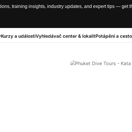
, training insights, industry updates, and expert tips — get th
y
Kurzy a události
Vyhledávač center & lokalit
Potápění a cesto