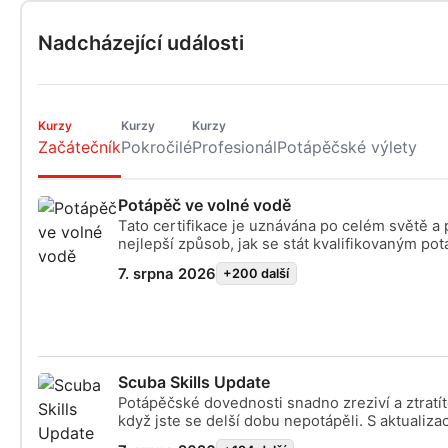
Nadcházející události
Kurzy
Kurzy
Kurzy
Začátečník
Pokročilé
Profesionál
Potápěčské výlety
Potápěč ve volné vodě
Tato certifikace je uznávána po celém světě a
nejlepší způsob, jak se stát kvalifikovaným p
dobrodružství, které vám vydrží celý život. K
7. srpna 2026
+200 další
individuální výuky a praktických tréninků vám za
získáte dovednosti a zkušenosti sebevědoméh
bezpečného potápěče. Na konci kurzu získáte c
Open Water Diver.
Scuba Skills Update
Potápěčské dovednosti snadno zreziví a ztratí
když jste se delší dobu nepotápěli. S aktualiz
dovedností SSI Scuba Skills Update vás v mžik