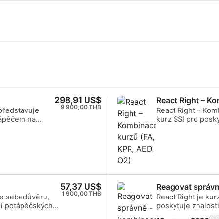
298,91 US$
React Right – K
9 900,00 THB
 představuje
React Right – Kom
otápěčem na
kurz SSI pro posk
ombinace
který poskytuje z
jistí, že
abyste mohli v př
o a
první pomoc. V to
ertifikát SSI
jako je počáteční
stabilizační techn
resuscitačního pří
defibrilátoru (AED
57,37 US$
Reagovat správn
vám tento kurz po
1 900,00 THB
te sebedůvěru,
React Right je ku
poskytování první
ací potápěčských
poskytuje znalosti
působit jako prvn
u vrátíme zpět do
prvního pomocníka
podávat kyslík a 