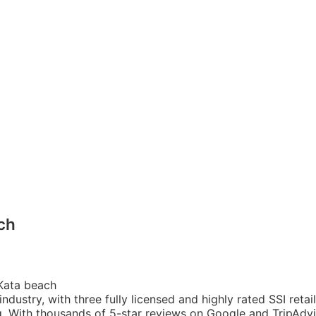
ch
 Kata beach
ndustry, with three fully licensed and highly rated SSI retail
g. With thousands of 5-star reviews on Google and TripAdvi