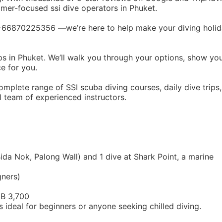
mer-focused ssi dive operators in Phuket.
y +66870225356 —we’re here to help make your diving holi
s in Phuket. We’ll walk you through your options, show yo
ce for you.
omplete range of SSI scuba diving courses, daily dive trips,
l team of experienced instructors.
Bida Nok, Palong Wall) and 1 dive at Shark Point, a marine
gners)
HB 3,700
s ideal for beginners or anyone seeking chilled diving.