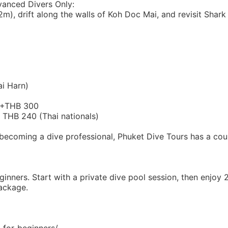
vanced Divers Only:
), drift along the walls of Koh Doc Mai, and revisit Shark
ai Harn)
: +THB 300
/ THB 240 (Thai nationals)
becoming a dive professional, Phuket Dive Tours has a cou
inners. Start with a private dive pool session, then enjoy 
ackage.
-for-beginners/