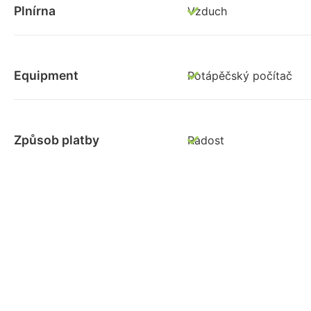
Plnírna
Vzduch
Equipment
Potápěčský počítač
Způsob platby
Radost