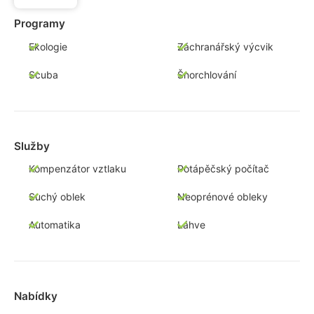
Programy
Ekologie
Záchranářský výcvik
Scuba
Šnorchlování
Služby
Kompenzátor vztlaku
Potápěčský počítač
Suchý oblek
Neoprénové obleky
Automatika
Láhve
Nabídky