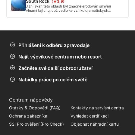
South Rock
tuto lokalitu pro potápěče ještě atraktivnější.
(★3.9)
zvlášť hluboké, což potápěčům umožňuje pomalý
pohyb a pátrání po velkých rejnocích a žralocích,
Jižní svah této oblasti byl značně erodován silnými
kteří v nich občas odpočívají. Východ z jeskyně
vlnami tajfunu, což vedlo ke vzniku dramatických
vydává modrou záři a horní část jeskyně se hemží
útesů dosahujících výšky až 30 metrů, které
hejny lampionů a dalších mořských živočichů, kteří
nabízejí dynamickou a vizuálně působivou krajinu.
při osvětlení vytvářejí ohromující vizuální
Při proplouvání kolem skalních útvarů narazíte na
podívanou. Pro potápěče má tato lokalita zvláštní
strmé srázy. V hloubce mezi 25 a 35 metry se
kouzlo, protože nabízí možnost prozkoumat jeskyně
podél jižního svahu nacházejí rozsáhlé terasy, což
a kochat se úchvatnou podmořskou scenérií.
je ideální místo pro milovníky podmořských ruin a
jedinečné topografie. Občas se zde objevují i velké
ryby, které přispívají k většímu vzrušení, takže na
Přihlášení k odběru zpravodaje
ně dávejte pozor.
Najít výcvikové centrum nebo resort
Začněte své další dobrodružství
Nabídky práce po celém světě
Centrum nápovědy
Otázky & Odpovědi (FAQ)
Kontakty na servisní centra
Ochrana zákazníka
Vyhledat certifikaci
SSI Pro ověření (Pro Check)
Objednat náhradní kartu