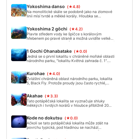
živá hejna ryb. Po bezpečnostní zastávce se
Yokoshima danso
(★4.8)
můžete vydat i do podmanivých podmořských
jeskyní. I když proud může být občas rychlejší,
Na monolitické skále se podobně jako na zlomové
často doporučuji potápění během odlivu. Při
linii mísí tvrdé a měkké korály. Hloubka se
vstupu do vody z lodi vás čeká klidná pětimetrová
pohybuje v rozmezí 5-9 m a kolonie se táhne v
hloubka, což je fantastické místo vhodné pro
délce více než 1 km v přímé linii, přičemž boční
Yokoshima 2 gōchi
začátečníky a poskytuje pocit bezpečí.
(★4.2)
otvory vedle monolitu umožňují v některých
oblastech proplutí. Tvrdé a měkké korály zde
Plavte středem vody ke špičce s korálovým
koexistují a tento typ krajiny je v Japonsku vzácný.
hřebenem po pravé straně a možná uvidíte velké
Někdy se v bočních otvorech ukrývají rejnoci, kteří
hejno japonských žraloků rohatých, kteří se snášejí
mohou dorůstat až přes 2 metry. Scenérie v
shora. V sousedních vodách žijí velcí rejnoci a
1 Gochi Ohanabatake
mělkých oblastech, kde prosvítá světlo, je
(★0.0)
želvy, takže se vám možná poštěstí je spatřit. Poté,
nesmírně krásná.
co na hejno počkáte na špičce, uvidíte mírný svah
Jedná se o první lokalitu v chráněné mořské oblasti
s kobercem měkkých korálů, který se postupně
národního parku, "lokalitu Květná zahrada č. 1".
stává mělčím a mělčím, až dosáhnete pětimetrové
Jedná se o speciální potápěčskou lokalitu, která se
bezpečnostní zastávky, kde se zdržují kibibinago
obtížně kotví a lze se na ní potápět driftováním; v
Kurohae
(píseční úhoři) a další ryby. Po bezpečnostní
(★4.0)
mělkém pásmu 5-12 m se lze bezpečně potápět,
zastávce překonáme přírodní bludiště vytvořené
ale proud je často příliš rychlý, takže si vybírejte
Zvláštní chráněná oblast národního parku, lokalita
hřebenem a vrátíme se na loď.
podmínky na moři a vydejte se tam, když to není
5, Black Fly. Protože proudy jsou často rychlé,
problém.
volíme toto místo často ve dnech, kdy není příliv a
odliv a jsou příznivé podmínky na moři. Jedná se o
Akahae
(★3.3)
zvláštní bod s ohromujícím množstvím ryb a přes
skály na severu se nachází kolonie tvrdých korálů
Tato potápěčská lokalita se vyznačuje shluky
a na jihu velká kolonie měkkých korálů a kozorožců
měkkých i tvrdých korálů v hloubce přibližně 20
nannyo. Jedná se o místo, kde si můžete vychutnat
metrů. Ve štěrbinách hledají útočiště žáby a občas
zhuštěnou scenérii oceánu v této oblasti na
se sem dostanou hejna migrujících ryb. Ačkoli se v
Kode no dokutsu
jediném místě.
(★0.0)
této oblasti shromažďuje pestrá škála ryb,
přítomnost silných proudů často vyžaduje pečlivé
Ačkoli se tato potápěčská lokalita může zdát na
zvážení podmínek pro potápění. Ačkoli tajfuny
povrchu typická, pod hladinou se nachází
dříve způsobily značné škody na tvrdých korálech,
podvodní jeskyně, která se táhne 25 metrů na
od roku 2023 se objevují náznaky obnovy, což činí
délku a 10 metrů na šířku. Tyto jeskyně nejsou nijak