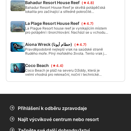
Bahadur Resort House Reef
(★4.8)
Bahadur Resort House Reef je skvělá potápěčská
lokalita pro začínající a středně pokročilé
potápěče. Lokalita je plná barevných korálů a
rušného života ryb.
La Plage Resort House Reef
(★4.7)
La Plague Resort house reef je vynikajícím místem
pro potápění i šnorchlování. Nachází se u vchodu
do Jeddah Creek, toto místo umožňuje vysoký tok
druhů ryb, které jdou dovnitř a ven z potoka. Místo
Aiona Wreck (حطام أيونا)
(★4.7)
je dobře udržované a vhodné pro všechny
potápěče.
Pravděpodobně nejlepší vrak na saúdské straně
Rudého moře. Plný mořského života. Tento vrak je
rozdělen na 2 části, jedna je vhodná pro vstupní
úroveň s otevřeným výtahem a druhá pro hlubší a
Coco Beach
(★4.4)
pokročilé potápěče s chodbami a místnostmi a
hloubkou dosahující 50 m.
Coco Beach je pláž na severu Džiddy, která je
velmi vhodná pro rekreační, noční i technické
potápění.Snadno se na ni mohou spustit potápěči
všech úrovní. Na severu se nacházejí dvě jeskyně
v hloubce 3 m a na jihu plošina v hloubce asi 5 m,
ideální pro začátečníky. Seskok na písek v hloubce
36 m.
Přihlášení k odběru zpravodaje
Najít výcvikové centrum nebo resort
Začněte své další dobrodružství