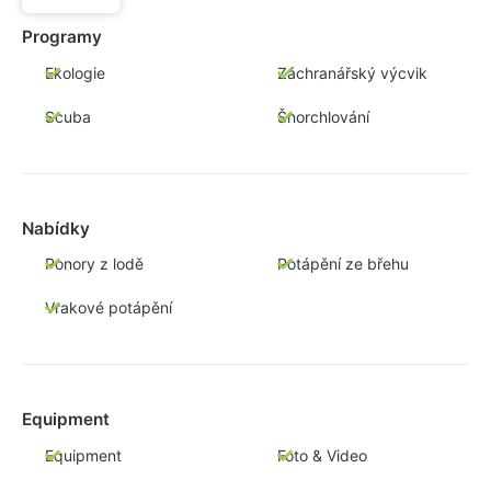
Programy
Ekologie
Záchranářský výcvik
Scuba
Šnorchlování
Nabídky
Ponory z lodě
Potápění ze břehu
Vrakové potápění
Equipment
Equipment
Foto & Video