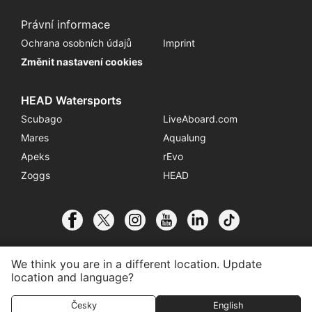
Právní informace
Ochrana osobních údajů
Imprint
Změnit nastavení cookies
HEAD Watersports
Scubago
LiveAboard.com
Mares
Aqualung
Apeks
rEvo
Zoggs
HEAD
We think you are in a different location. Update
location and language?
© 2026 SSI International
Přidružení k centru
Kontakt
Česky
English