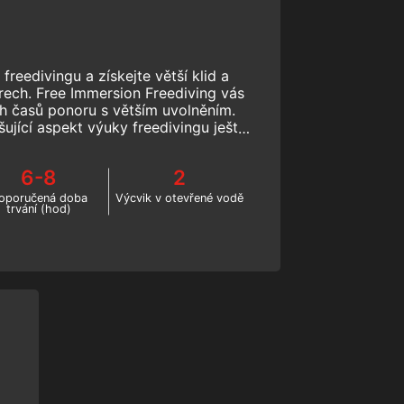
freedivingu a získejte větší klid a
orech. Free Immersion Freediving vás
h časů ponoru s větším uvolněním.
ující aspekt výuky freedivingu ještě
dnes!
6-8
2
oporučená doba
Výcvik v otevřené vodě
trvání (hod)