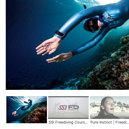
SSI Freediving Courses | Scuba Schools International
Pure Instinct | Freed