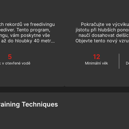
ch rekordů ve freedivingu
Pokračujte ve výcviku 
ediver. Tento program,
jistotu při hlubších pon
ingu, vám poskytne vše
naučí dosahovat delšíc
i až do hloubky 40 metrů
Objevte tento nový vzruš
 ve freedivingu.
5
12
k v otevřené vodě
Minimální věk
D
raining Techniques