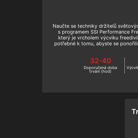
Naučte se techniky držitelů světový
s programem SSI Performance Fre
který je vrcholem výcviku freediv
potřebné k tomu, abyste se ponořil
a dosáhli jedinečných cílů
32-40
Doporučená doba
Výcvi
trvání (hod)
T