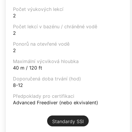
Počet výukových lekcí
2
Počet lekcí v bazénu / chráněné vodě
2
Ponorů na otevřené vodě
2
Maximální výcviková hloubka
40 m / 120 ft
Doporučená doba trvání (hod)
8-12
Předpoklady pro certifikaci
Advanced Freediver (nebo ekvivalent)
Standardy SSI