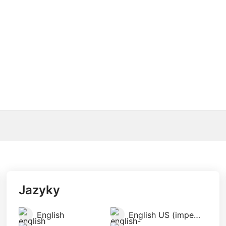
Jazyky
English
English US (imperial)