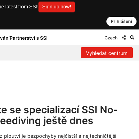
e latest from SSI!
Sign up now!
Přihlášení
Czech
vání
Partnerství s SSI
Vyhledat centrum
e se specializací SSI No-
reediving ještě dnes
z ploutví je bezpochyby nejčistší a nejtechničtější