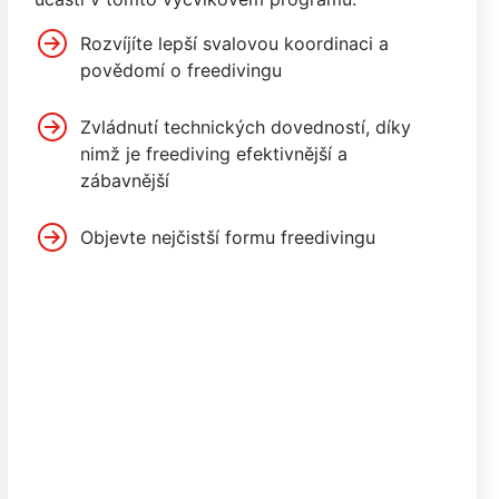
Rozvíjíte lepší svalovou koordinaci a
povědomí o freedivingu
Zvládnutí technických dovedností, díky
nimž je freediving efektivnější a
zábavnější
Objevte nejčistší formu freedivingu