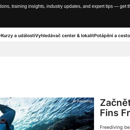
, training insights, industry updates, and expert tips — get th
y
Kurzy a události
Vyhledávač center & lokalit
Potápění a cesto
Začnět
© Aqualung
Fins F
Freediving be