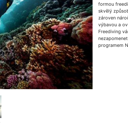
formou freedi
skvělý způsob
zároven nároč
výbavou a ov
Freediving vá
nezapomenete.
programem No
iving