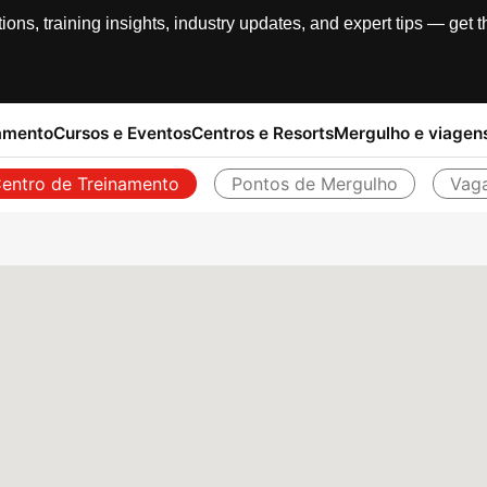
, training insights, industry updates, and expert tips — get th
amento
Cursos e Eventos
Centros e Resorts
Mergulho e viagen
entro de Treinamento
Pontos de Mergulho
Vag
Voltar