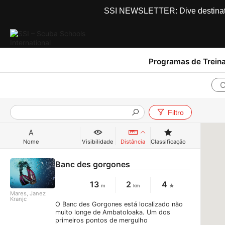
SSI NEWSLETTER: Dive destinations
Programas de Trein
C
Filtro
Nome
Visibilidade
Distância
Classificação
Banc des gorgones
13
2
4
m
km
Mares, Janez
Kranjc
O Banc des Gorgones está localizado não
muito longe de Ambatoloaka. Um dos
primeiros pontos de mergulho