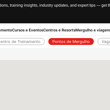
, training insights, industry updates, and expert tips — get th
amento
Cursos e Eventos
Centros e Resorts
Mergulho e viagen
entro de Treinamento
Pontos de Mergulho
Vag
Voltar