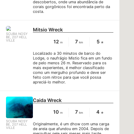
descobertos, onde uma abundância de
corais gorgônicos foi encontrada perto da
costa.
Mitsio Wreck
SCUBA NOSY
BE, 207 HELL
VILLE
12
7
5
m
km
Localizado a 30 minutos de barco do
Lodge, o naufrágio Mistio fica em um fundo
de pelo menos 26 m. Reservado para os
mais experientes, é melhor classificado
como um mergulho profundo e deve ser
feito com nitrox para que você possa
apreciá-lo melhor.
Caida Wreck
10
7
4
m
km
SCUBA NOSY
Originalmente, é um dhow com uma carga
BE, 207 HELL
VILLE
de areia que afundou em 2004. Depois de
mergulhar nele seis meses mais tarde,