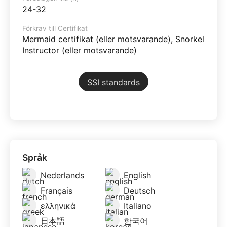
24-32
Förkrav till Certifikat
Mermaid certifikat (eller motsvarande), Snorkel
Instructor (eller motsvarande)
SSI standards
Språk
Nederlands
English
Français
Deutsch
ελληνικά
Italiano
日本語
한국어