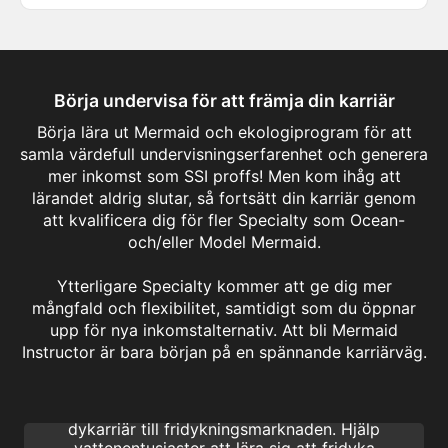
Börja undervisa för att främja din karriär
Börja lära ut Mermaid och ekologiprogram för att
samla värdefull undervisningserfarenhet och generera
mer inkomst som SSI proffs! Men kom ihåg att
lärandet aldrig slutar, så fortsätt din karriär genom
att kvalificera dig för fler Specialty som Ocean-
och/eller Model Mermaid.
Ytterligare Specialty kommer att ge dig mer
mångfald och flexibilitet, samtidigt som du öppnar
upp för nya inkomstalternativ. Att bli Mermaid
Basic Freediving Instructor
Instructor är bara början på en spännande karriärväg.
Med Basic Freediving Instructor kan aktiva
SSI sportdykning proffs enkelt utöka sin
dykarriär till fridykningsmarknaden. Hjälp
vattenentusiaster att lära sig att fridyka