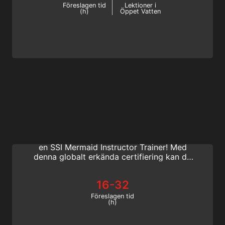
Föreslagen tid
Lektioner i
(h)
Öppet Vatten
Mermaid Instructor Trainer
Fortsätt din sjöjungfrukarriär och lär andra
hur man blir en professionell sjöjungfru. Bli
en SSI Mermaid Instructor Trainer! Med
denna globalt erkända certifiering kan du
utbilda sjöjungfruinstruktörer över hela
världen. Kom igång online idag.
16-32
Föreslagen tid
(h)