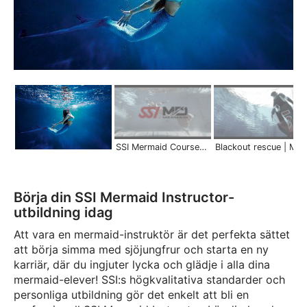
SSI Mermaid Courses | Scuba Schools International
Blackout rescue | Merma
Börja din SSI Mermaid Instructor-
utbildning idag
Att vara en mermaid-instruktör är det perfekta sättet
att börja simma med sjöjungfrur och starta en ny
karriär, där du ingjuter lycka och glädje i alla dina
mermaid-elever! SSI:s högkvalitativa standarder och
personliga utbildning gör det enkelt att bli en