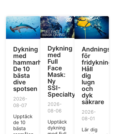
Dykning
Dykning
Andningsteknike
med
med
för
Full
hammarhajar:
fridykning:
Face
De 10
Håll
Mask:
bästa
dig
Ny
dive
lugn
SSI-
spotsen
och
Specialty
dyk
2026-
säkrare
2026-
08-07
08-06
2026-
Upptäck
08-01
Upptäck
de 10
dykning
bästa
Lär dig
med Full