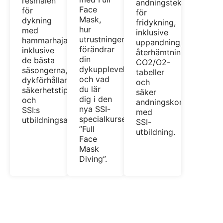
resmålen
andningstekniker
Face
för
för
Mask,
dykning
fridykning,
hur
med
inklusive
utrustningen
hammarhajar,
uppandning,
förändrar
inklusive
återhämtningsandning,
din
de bästa
CO2/O2-
dykupplevelse
säsongerna,
tabeller
och vad
dykförhållandena,
och
du lär
säkerhetstips
säker
dig i den
och
andningskontroll
nya SSI-
SSI:s
med
specialkursen
utbildningsalternativ.
SSI-
”Full
utbildning.
Face
Mask
Diving”.