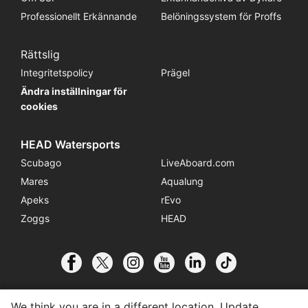
Professionellt Erkännande
Belöningssystem för Proffs
Rättslig
Integritetspolicy
Prägel
Ändra inställningar för
cookies
HEAD Watersports
Scubago
LiveAboard.com
Mares
Aqualung
Apeks
rEvo
Zoggs
HEAD
We think you are in a different location. Update