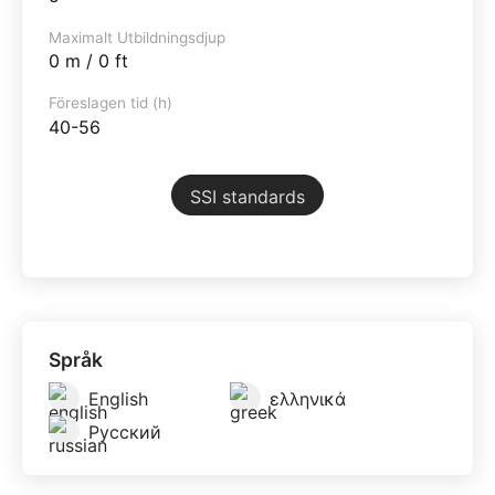
Maximalt Utbildningsdjup
0 m / 0 ft
Föreslagen tid (h)
40-56
SSI standards
Språk
English
ελληνικά
Русский