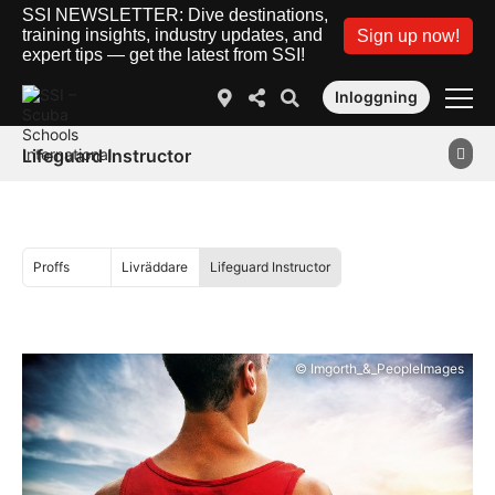
SSI NEWSLETTER: Dive destinations,
training insights, industry updates, and
Sign up now!
expert tips — get the latest from SSI!
Inloggning
Lifeguard Instructor
Proffs
Livräddare
Lifeguard Instructor
© Imgorth_&_PeopleImages