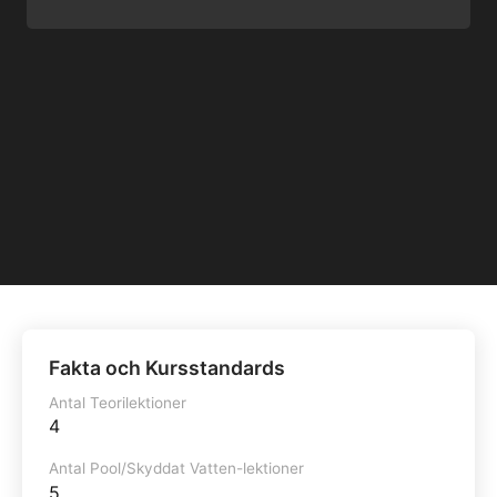
Fakta och Kursstandards
Antal Teorilektioner
4
Antal Pool/Skyddat Vatten-lektioner
5