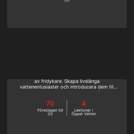
(h)
Freediving Instructor
Bli en SSI fridykarinstruktör och ta det
första steget mot en karriär som utbildare
av fridykare. Skapa livslånga
vattenentusiaster och introducera dem till
världen av andningshållsträning i en rolig
och säker miljö med SSI:s
70
4
utbildningssystem.
Föreslagen tid
Lektioner i
(h)
Öppet Vatten