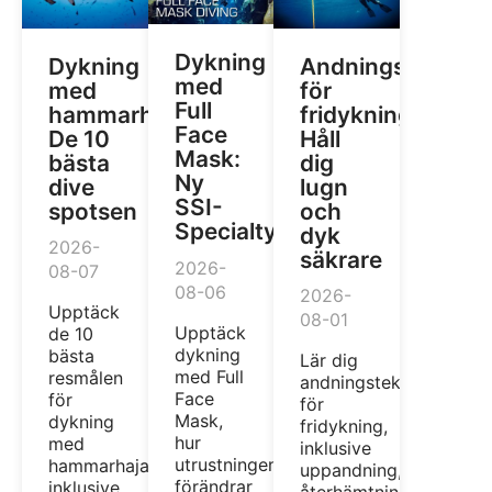
Dykning
Dykning
Andningsteknike
med
med
för
Full
hammarhajar:
fridykning:
Face
De 10
Håll
Mask:
bästa
dig
Ny
dive
lugn
SSI-
spotsen
och
Specialty
dyk
2026-
säkrare
2026-
08-07
08-06
2026-
Upptäck
08-01
Upptäck
de 10
dykning
bästa
Lär dig
med Full
resmålen
andningstekniker
Face
för
för
Mask,
dykning
fridykning,
hur
med
inklusive
utrustningen
hammarhajar,
uppandning,
förändrar
inklusive