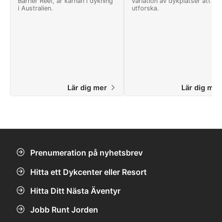
Barrier Reef, är kärnan i dykning
variation av dykplatser att
i Australien.
utforska.
Lär dig mer
Lär dig me
Prenumeration på nyhetsbrev
Hitta ett Dykcenter eller Resort
Hitta Ditt Nästa Äventyr
Jobb Runt Jorden