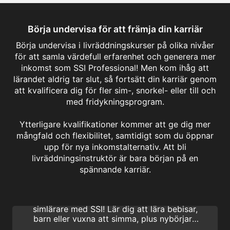
Börja undervisa för att främja din karriär
Börja undervisa i livräddningskurser på olika nivåer
för att samla värdefull erfarenhet och generera mer
inkomst som SSI Professional! Men kom ihåg att
lärandet aldrig tar slut, så fortsätt din karriär genom
att kvalificera dig för fler sim-, snorkel- eller till och
med fridykningsprogram.
Ytterligare kvalifikationer kommer att ge dig mer
mångfald och flexibilitet, samtidigt som du öppnar
upp för nya inkomstalternativ. Att bli
livräddningsinstruktör är bara början på en
Swim Teacher Adult
spännande karriär.
Vill du inspirera livslånga simmare? Göra en
karriär av simning? Bli en professionell
simlärare med SSI! Lär dig att lära bebisar,
barn eller vuxna att simma, plus nybörjare
upp till tävlingssimmare. Gör skillnad! Börja