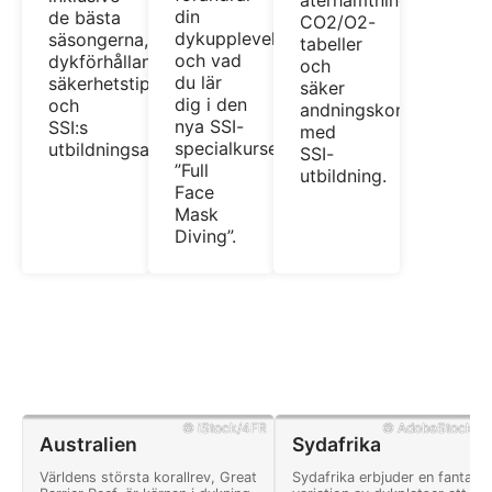
återhämtningsandning,
din
de bästa
CO2/O2-
dykupplevelse
säsongerna,
tabeller
och vad
dykförhållandena,
och
du lär
säkerhetstips
säker
dig i den
och
andningskontroll
nya SSI-
SSI:s
med
specialkursen
utbildningsalternativ.
SSI-
”Full
utbildning.
Face
Mask
Diving”.
© iStock/4FR
© AdobeStock/Flo
Australien
Sydafrika
Världens största korallrev, Great
Sydafrika erbjuder en fantasti