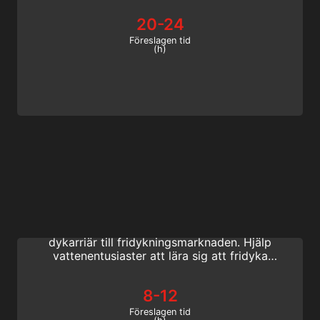
idag!
20-24
Föreslagen tid
(h)
Basic Freediving Instructor
Med Basic Freediving Instructor kan aktiva
SSI sportdykning proffs enkelt utöka sin
dykarriär till fridykningsmarknaden. Hjälp
vattenentusiaster att lära sig att fridyka
genom att lära dem grundläggande
fridykningsfärdigheter i detta kurs.
8-12
Föreslagen tid