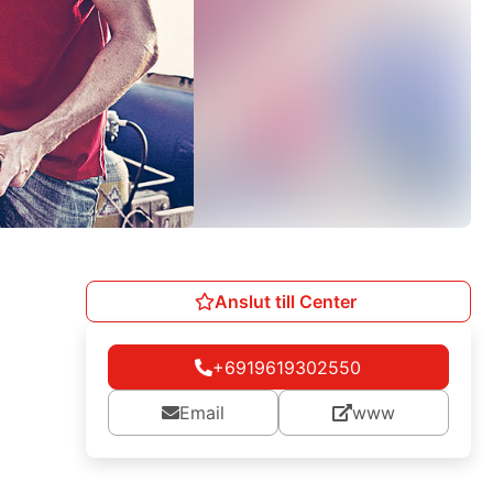
Anslut till Center
+6919619302550
Email
www