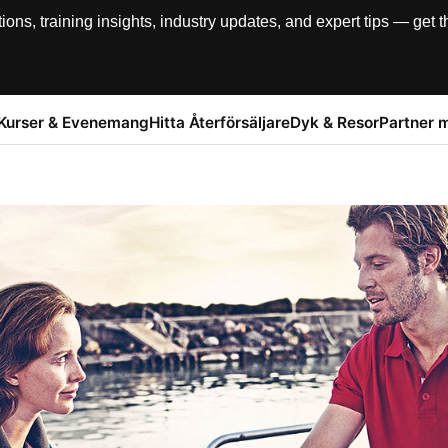
, training insights, industry updates, and expert tips — get th
Kurser & Evenemang
Hitta Återförsäljare
Dyk & Resor
Partner 