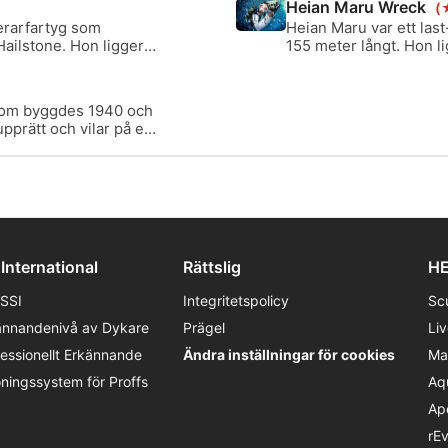
Heian Maru Wreck
(
erarfartyg som
Heian Maru var ett las
ailstone. Hon ligger
155 meter långt. Hon l
h 64 meter. Detta vrak
största fartyg som fin
 mest fascinerande
en expansiv brygga oc
 som byggdes 1940 och
pprätt och vilar på en
meter.
 International
Rättslig
HE
SSI
Integritetspolicy
Sc
ännandenivå av Dykare
Prägel
Li
fessionellt Erkännande
Ändra inställningar för cookies
Ma
öningssystem för Proffs
Aq
Ap
rE