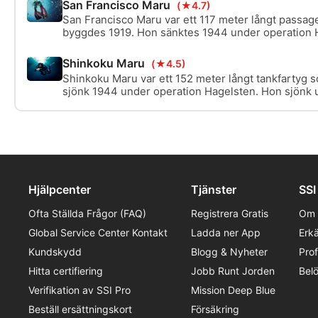
San Francisco Maru
(★4.7)
San Francisco Maru var ett 117 meter långt passag
byggdes 1919. Hon sänktes 1944 under operation H
mycket djupt och vilar på en jämn köl mellan 42 oc
är lastat med krigsmaterial och ett av Truk Laguns
Shinkoku Maru
(★4.5)
tekniska vrakdyk.
Shinkoku Maru var ett 152 meter långt tankfartyg
sjönk 1944 under operation Hagelsten. Hon sjönk u
jämn köl med ett överbyggnadsdjup mellan 12-40 
Hjälpcenter
Tjänster
SSI
Ofta Ställda Frågor (FAQ)
Registrera Gratis
Om 
Global Service Center Kontakt
Ladda ner App
Erk
Kundskydd
Blogg & Nyheter
Pro
Hitta certifiering
Jobb Runt Jorden
Bel
Verifikation av SSI Pro
Mission Deep Blue
Beställ ersättningskort
Försäkring