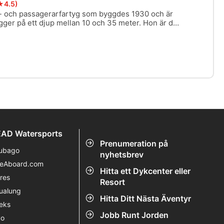
★4.5)
t- och passagerarfartyg som byggdes 1930 och är
igger på ett djup mellan 10 och 35 meter. Hon är det
ns kvar i Truk Lagoon och har stora passager med
h maskinrum.
AD Watersports
Prenumeration på
ubago
nyhetsbrev
veAboard.com
Hitta ett Dykcenter eller
res
Resort
ualung
Hitta Ditt Nästa Äventyr
eks
Jobb Runt Jorden
vo