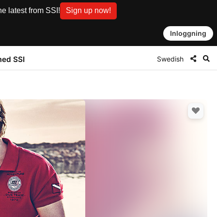
e latest from SSI!
Sign up now!
Inloggning
Swedish
med SSI