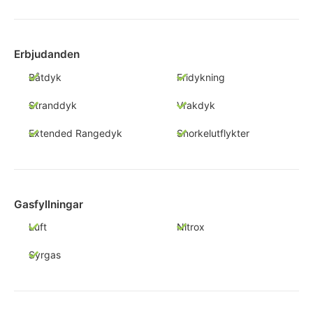
Erbjudanden
Båtdyk
Fridykning
Stranddyk
Vrakdyk
Extended Rangedyk
Snorkelutflykter
Gasfyllningar
Luft
Nitrox
Syrgas