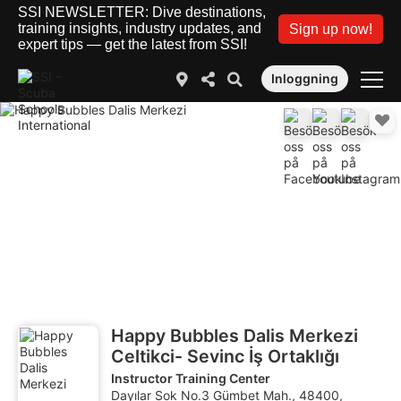
SSI NEWSLETTER: Dive destinations,
training insights, industry updates, and
Sign up now!
expert tips — get the latest from SSI!
Inloggning
Happy Bubbles Dalis Merkezi
Celtikci- Sevinc İş Ortaklığı
Instructor Training Center
Dayılar Sok No.3 Gümbet Mah., 48400,