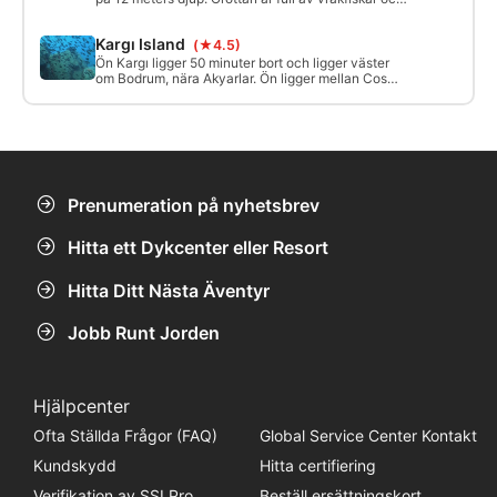
tubmaskar. Det finns ljus i grottan. Glöm dock inte
din ficklampa för att få en bättre utsikt. Simma upp i
Kargı Island
(★4.5)
skorstenen en efter en och var försiktig så att du
inte sparkar på svamparna. Det är lätt att se många
Ön Kargı ligger 50 minuter bort och ligger väster
sorters ömtåliga koraller.
om Bodrum, nära Akyarlar. Ön ligger mellan Cos
Island och Bodrumhalvön. Oftast finns det en stark
ström, men det ger också ett rikt djurliv till
dykplatsen. Lämplig endast för erfarna dykare. De
djupa och ansträngande förhållandena kan vara
utmanande.
Prenumeration på nyhetsbrev
Hitta ett Dykcenter eller Resort
Hitta Ditt Nästa Äventyr
Jobb Runt Jorden
Hjälpcenter
Ofta Ställda Frågor (FAQ)
Global Service Center Kontakt
Kundskydd
Hitta certifiering
Verifikation av SSI Pro
Beställ ersättningskort