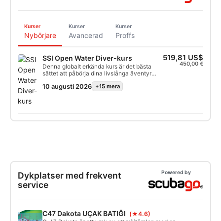
Kurser
Kurser
Kurser
Nybörjare
Avancerad
Proffs
519,81 US$
SSI Open Water Diver-kurs
450,00 €
Denna globalt erkända kurs är det bästa
sättet att påbörja dina livslånga äventyr
som certifierad Scuba Diver. Personlig
10 augusti 2026
+15 mera
utbildning kombineras med övningar i
vatten för att säkerställa att du har de
färdigheter och den erfarenhet som krävs
för att bli riktigt bekväm under vattnet. Du
kommer att erhålla SSI Open Water Diver-
certifiering.
Powered by
Dykplatser med frekvent
service
C47 Dakota UÇAK BATIĞI
(★4.6)