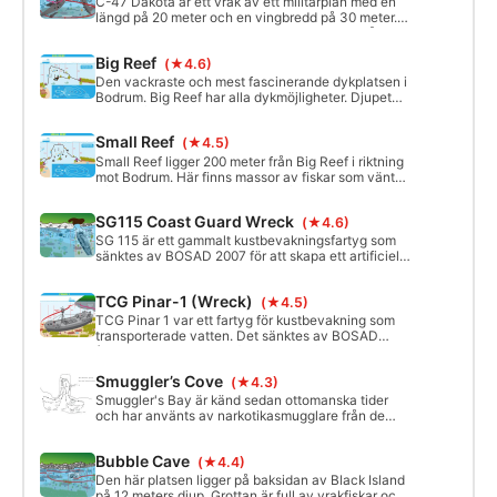
C-47 Dakota är ett vrak av ett militärplan med en
längd på 20 meter och en vingbredd på 30 meter.
Det sänktes av BOSAD 2007. Djupet börjar på 19
meter och sjunker till 33 meter. År 2010 bröts
Big Reef
(★4.6)
vraket i två delar och kropps- och stjärtdelen drev
djupare. Den vänstra motorn gick också sönder när
Den vackraste och mest fascinerande dykplatsen i
hon rörde sig.
Bodrum. Big Reef har alla dykmöjligheter. Djupet
börjar på 7 meter. Dykare kan använda
ankarkedjan för en enkel nedstigning till toppen av
Small Reef
(★4.5)
revet. Det har en vägg som vetter mot Black Island
och faller rakt ner från 7 meter till 34 meter.
Small Reef ligger 200 meter från Big Reef i riktning
mot Bodrum. Här finns massor av fiskar som väntar
på att bli sedda. Djupet börjar på 5 meter och slutar
på 26 meter. Den här platsen ligger 15 minuter från
SG115 Coast Guard Wreck
(★4.6)
hamnen med dykbåt.
SG 115 är ett gammalt kustbevakningsfartyg som
sänktes av BOSAD 2007 för att skapa ett artificiellt
rev runt Black Island. Efter att ha lämnat den
steniga kusten, över Neptunusgräset, syns SG 115 i
TCG Pinar-1 (Wreck)
(★4.5)
fjärran. Aktern är 17 meter djup och fören är 26
meter.
TCG Pinar 1 var ett fartyg för kustbevakning som
transporterade vatten. Det sänktes av BOSAD
(Bodrum Sualtı Derneği) i maj 2007 för att skapa ett
konstgjort rev för dykare. Det har en längd på 37
Smuggler’s Cove
(★4.3)
meter och en bredd på 7 meter. Aktern ligger på 20
meter och sjunker ner till cirka 30 meter.
Smuggler's Bay är känd sedan ottomanska tider
och har använts av narkotikasmugglare från de
grekiska öarna. Viken utgör ett djupt snitt i öns
profil och det är mycket svårt att se viken på
Bubble Cave
(★4.4)
avstånd. Det finns också ett mycket långt och
slingrande undervattensgrottsystem med en
Den här platsen ligger på baksidan av Black Island
ingång precis under havsnivån.
på 12 meters djup. Grottan är full av vrakfiskar och