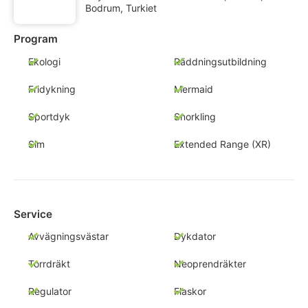
Bodrum, Turkiet
Program
Ekologi
Räddningsutbildning
Fridykning
Mermaid
Sportdyk
Snorkling
Sim
Extended Range (XR)
Service
Avvägningsvästar
Dykdator
Torrdräkt
Neoprendräkter
Regulator
Flaskor