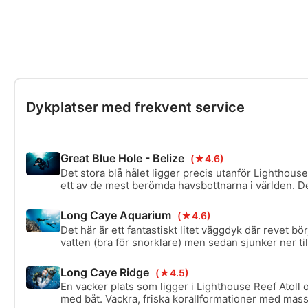
Dykplatser med frekvent service
Great Blue Hole - Belize
(★4.6)
Det stora blå hålet ligger precis utanför Lighthouse
ett av de mest berömda havsbottnarna i världen. De
det finns många stalaktiter att se. Detta är ett ava
djupet och det till synes bottenlösa hålet. Det är lätt 
Long Caye Aquarium
(★4.6)
snabbt, så håll koll på dina mätare!
Det här är ett fantastiskt litet väggdyk där revet bör
vatten (bra för snorklare) men sedan sjunker ner til
Sikten är bra och det finns mycket att se!
Long Caye Ridge
(★4.5)
En vacker plats som ligger i Lighthouse Reef Atoll
med båt. Vackra, friska korallformationer med massor