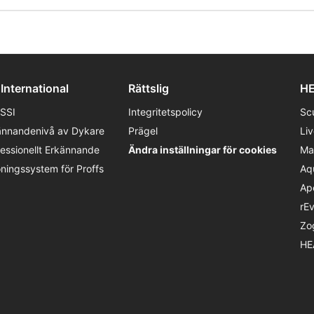
 International
Rättslig
HE
SSI
Integritetspolicy
Sc
ännandenivå av Dykare
Prägel
Li
fessionellt Erkännande
Ändra inställningar för cookies
Ma
öningssystem för Proffs
Aq
Ap
rE
Zo
HE