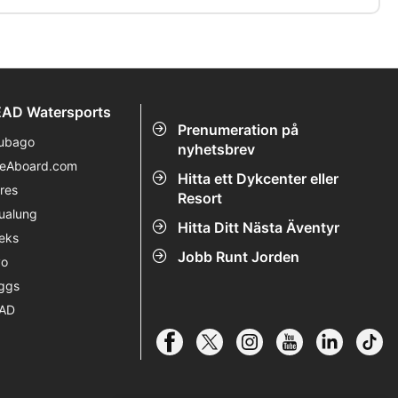
AD Watersports
Prenumeration på
ubago
nyhetsbrev
veAboard.com
Hitta ett Dykcenter eller
res
Resort
ualung
Hitta Ditt Nästa Äventyr
eks
Jobb Runt Jorden
vo
ggs
AD