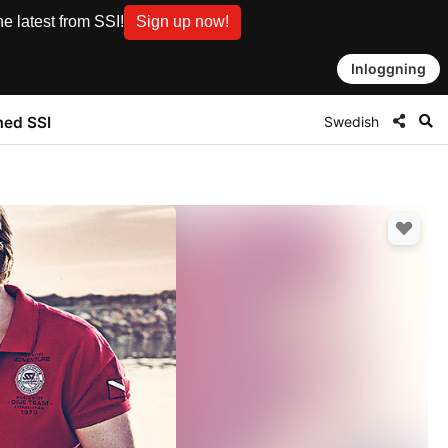
e latest from SSI!
Sign up now!
Inloggning
Swedish
med SSI