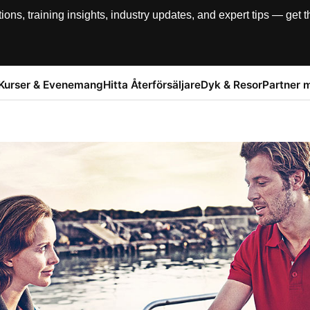
, training insights, industry updates, and expert tips — get th
Kurser & Evenemang
Hitta Återförsäljare
Dyk & Resor
Partner 