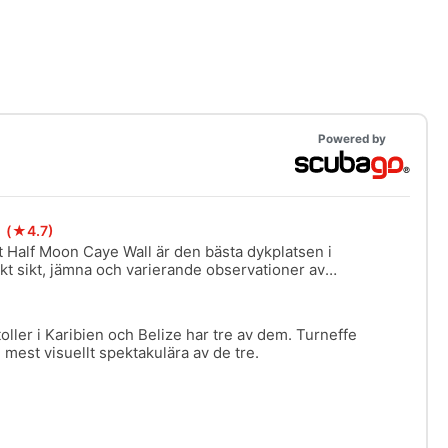
Powered by
l
(★4.7)
 Half Moon Caye Wall är den bästa dykplatsen i
kt sikt, jämna och varierande observationer av
oraller gör detta dyk aldrig besviken. Många
etta dyk som det andra dyket efter Blue Hole.
)
oller i Karibien och Belize har tre av dem. Turneffe
h mest visuellt spektakulära av de tre.