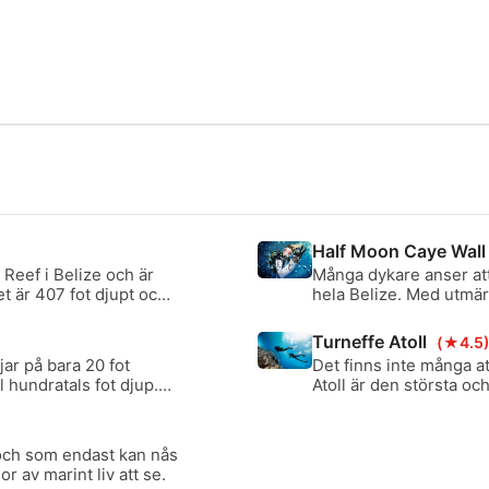
Half Moon Caye Wal
 Reef i Belize och är
Många dykare anser att
t är 407 fot djupt och
hela Belize. Med utmär
ncerat dyk på grund av
vilda djur och vackra k
att bli för djupt för
dykoperatörer väljer d
Turneffe Atoll
(★4.5
jar på bara 20 fot
Det finns inte många at
l hundratals fot djup.
Atoll är den största oc
 och som endast kan nås
 av marint liv att se.