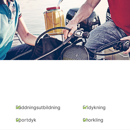
Räddningsutbildning
Fridykning
Sportdyk
Snorkling