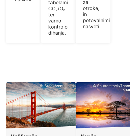
za
tabelami
otroke,
CO₂/O₂
in
ter
potovalnimi
varno
nasveti.
kontrolo
dihanja.
© iStock/ventdusud
© Shutterstock/Thamma
Khamch