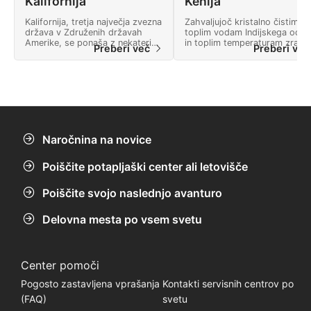
Kalifornija
Kenija
Kalifornija, tretja največja zvezna
Zahvaljujoč kristalno čistim,
država v Združenih državah
toplim vodam Indijskega ocea
Amerike, se ponaša z nekaterimi
in toplim temperaturam zraka
Preberi več
Preberi ve
najboljšimi potapljači v hladni
skozi vse leto ponuja potaplja
vodi v državi.
v Keniji vrhunsko potapljaško
izkušnjo.
Naročnina na novice
Poiščite potapljaški center ali letovišče
Poiščite svojo naslednjo avanturo
Delovna mesta po vsem svetu
Center pomoči
Pogosto zastavljena vprašanja
Kontakti servisnih centrov po
(FAQ)
svetu