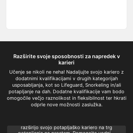
Razširite svoje sposobnosti za napredek v
karieri
Učenje se nikoli ne neha! Nadaljujte svojo kariero z
dodatnimi kvalifikacijami v drugih kategorijah
usposabljanja, kot so Lifeguard, Snorkeling in/ali
potapljanje na dah. Dodatne kvalifikacije vam bodo
omogočile večjo raznolikost in fleksibilnost ter hkrati
Basic Freediving Instructor
odprle nove možnosti zaslužka.
Z Basic Freediving Instructor lahko aktivni
strokovnjaki za potapljanje SSI zlahka
razširijo svojo potapljaško kariero na trg
potapljanja na prostem. Pomagajte vodnim