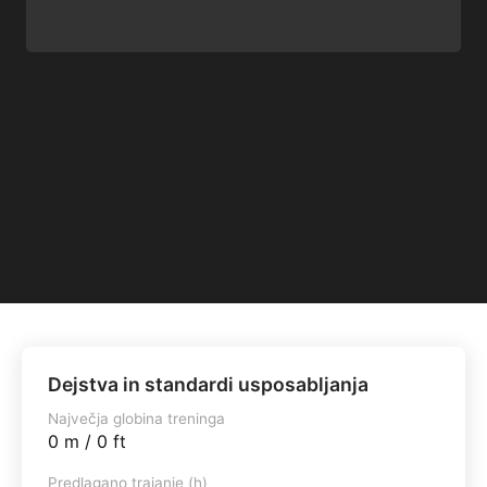
Dejstva in standardi usposabljanja
Največja globina treninga
0 m / 0 ft
Predlagano trajanje (h)