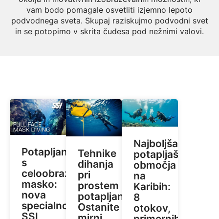
vam bodo pomagale osvetliti izjemno lepoto
podvodnega sveta. Skupaj raziskujmo podvodni svet
in se potopimo v skrita čudesa pod nežnimi valovi.
Najboljša
Potapljanje
Tehnike
potapljaška
s
dihanja
območja
celoobrazno
pri
na
masko:
prostem
Karibih:
nova
potapljanju:
8
specialnost
Ostanite
otokov,
SSI
mirni
primernih