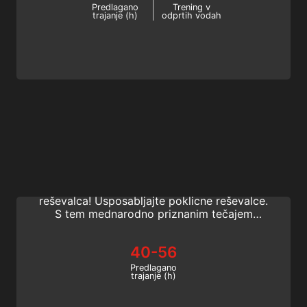
Predlagano
Trening v
trajanje (h)
odprtih vodah
Lifeguard Instructor
Naredite naslednji vznemirljivi korak v svoji
karieri Lifeguard in se naučite biti trener
reševalca! Usposabljajte poklicne reševalce.
S tem mednarodno priznanim tečajem
postanite inštruktor SSI Lifeguard Instructor
. Začnite spreminjati že danes!
40-56
Predlagano
trajanje (h)