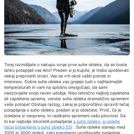
Torej razmišljate o nakupu svoje prve suhe obleke, da se boste
lahko potapljali vse leto? Preden si jo kupite, je treba upoštevati
nekaj preprostih stvari. Vse se vrti okoli vaših potreb in
interesov. Dobre suhe obleke vas grejejo tudi v najhladnejših
temperaturah in vam na splošno omogočajo, da sami
nadzorujete svojo raven udobja. Niso tehnično najbolj zapletena
ali zapletena oprema, vendar suha obleka dramatično spremeni
vaše potope! Obstaja razlog, zakaj je priporočljivo opraviti tečaj
potapljanja s suho obleko, preden si jo oblečete. Prvič, če je
izdelana iz neoprena, to radikalno spremeni vašo plovnost. Da
bi kar najbolje izkoristili potapljanje
s suho obleko, si oglejte
tečaj potapljanja s suho obleko SSI
. Suhe obleke stanejo med
1000 in 3000 dolarji, zato preudarno upoštevajte naslednje