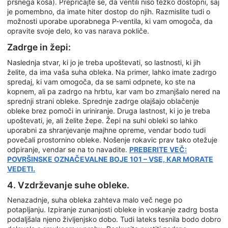
prsnega koša). Prepričajte se, da ventili niso težko dostopni, saj
je pomembno, da imate hiter dostop do njih. Razmislite tudi o
možnosti uporabe uporabnega P-ventila, ki vam omogoča, da
opravite svoje delo, ko vas narava pokliče.
Zadrge in žepi:
Naslednja stvar, ki jo je treba upoštevati, so lastnosti, ki jih
želite, da ima vaša suha obleka. Na primer, lahko imate zadrgo
spredaj, ki vam omogoča, da se sami odpnete, ko ste na
kopnem, ali pa zadrgo na hrbtu, kar vam bo zmanjšalo nered na
sprednji strani obleke. Sprednje zadrge olajšajo oblačenje
obleke brez pomoči in uriniranje. Druga lastnost, ki jo je treba
upoštevati, je, ali želite žepe. Žepi na suhi obleki so lahko
uporabni za shranjevanje majhne opreme, vendar bodo tudi
povečali prostornino obleke. Nošenje rokavic prav tako otežuje
odpiranje, vendar se na to navadite.
PREBERITE VEČ:
POVRŠINSKE OZNAČEVALNE BOJE 101 – VSE, KAR MORATE
VEDETI.
4. Vzdrževanje suhe obleke.
Nenazadnje, suha obleka zahteva malo več nege po
potapljanju. Izpiranje zunanjosti obleke in voskanje zadrg bosta
podaljšala njeno življenjsko dobo. Tudi lateks tesnila bodo dobro