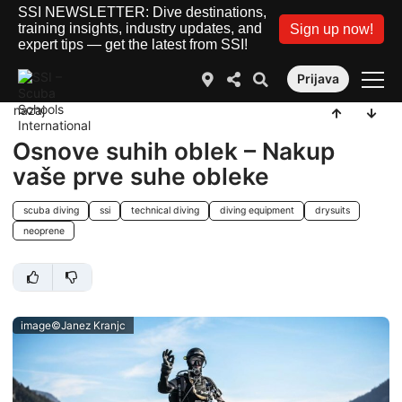
SSI NEWSLETTER: Dive destinations,
training insights, industry updates, and
Sign up now!
expert tips — get the latest from SSI!
Prijava
nazaj
Osnove suhih oblek – Nakup
vaše prve suhe obleke
scuba diving
ssi
technical diving
diving equipment
drysuits
neoprene
image©Janez Kranjc