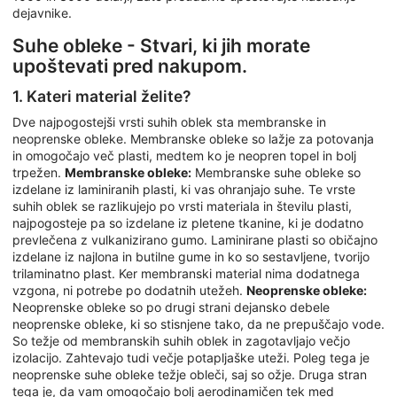
dejavnike.
Suhe obleke - Stvari, ki jih morate
upoštevati pred nakupom.
1. Kateri material želite?
Dve najpogostejši vrsti suhih oblek sta membranske in
neoprenske obleke. Membranske obleke so lažje za potovanja
in omogočajo več plasti, medtem ko je neopren topel in bolj
trpežen.
Membranske obleke:
Membranske suhe obleke so
izdelane iz laminiranih plasti, ki vas ohranjajo suhe. Te vrste
suhih oblek se razlikujejo po vrsti materiala in številu plasti,
najpogosteje pa so izdelane iz pletene tkanine, ki je dodatno
prevlečena z vulkanizirano gumo. Laminirane plasti so običajno
izdelane iz najlona in butilne gume in ko so sestavljene, tvorijo
trilaminatno plast. Ker membranski material nima dodatnega
vzgona, ni potrebe po dodatnih utežeh.
Neoprenske obleke:
Neoprenske obleke so po drugi strani dejansko debele
neoprenske obleke, ki so stisnjene tako, da ne prepuščajo vode.
So težje od membranskih suhih oblek in zagotavljajo večjo
izolacijo. Zahtevajo tudi večje potapljaške uteži. Poleg tega je
neoprenske suhe obleke težje obleči, saj so ožje. Druga stran
tega je, da vam omogočajo bolj aerodinamičen tek med