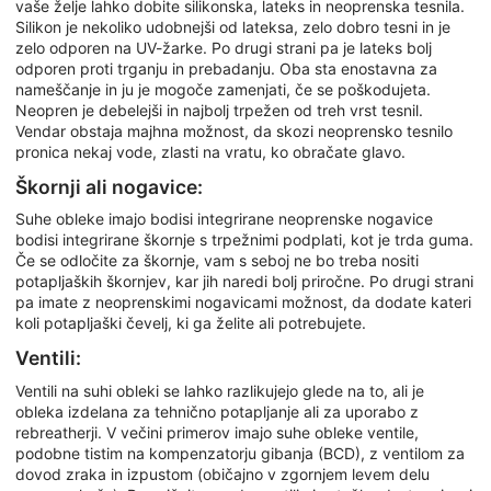
vaše želje lahko dobite silikonska, lateks in neoprenska tesnila.
Silikon je nekoliko udobnejši od lateksa, zelo dobro tesni in je
zelo odporen na UV-žarke. Po drugi strani pa je lateks bolj
odporen proti trganju in prebadanju. Oba sta enostavna za
nameščanje in ju je mogoče zamenjati, če se poškodujeta.
Neopren je debelejši in najbolj trpežen od treh vrst tesnil.
Vendar obstaja majhna možnost, da skozi neoprensko tesnilo
pronica nekaj vode, zlasti na vratu, ko obračate glavo.
Škornji ali nogavice:
Suhe obleke imajo bodisi integrirane neoprenske nogavice
bodisi integrirane škornje s trpežnimi podplati, kot je trda guma.
Če se odločite za škornje, vam s seboj ne bo treba nositi
potapljaških škornjev, kar jih naredi bolj priročne. Po drugi strani
pa imate z neoprenskimi nogavicami možnost, da dodate kateri
koli potapljaški čevelj, ki ga želite ali potrebujete.
Ventili:
Ventili na suhi obleki se lahko razlikujejo glede na to, ali je
obleka izdelana za tehnično potapljanje ali za uporabo z
rebreatherji. V večini primerov imajo suhe obleke ventile,
podobne tistim na kompenzatorju gibanja (BCD), z ventilom za
dovod zraka in izpustom (običajno v zgornjem levem delu