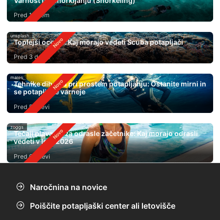
Varnost pri Snorkljanju (Snorkeling)
Pred 1 dnem
unsplash
Toplejši oceani: Kaj morajo vedeti Scuba potapljači
Pred 3 dnevi
mares
Tehnike dihanja pri prostem potapljanju: Ostanite mirni in
se potapljajte varneje
Pred 5 dnevi
zoggs
Tečaji plavanja za odrasle začetnike: Kaj morajo odrasli
vedeti v letu 2026
Pred 6 dnevi
Naročnina na novice
Poiščite potapljaški center ali letovišče