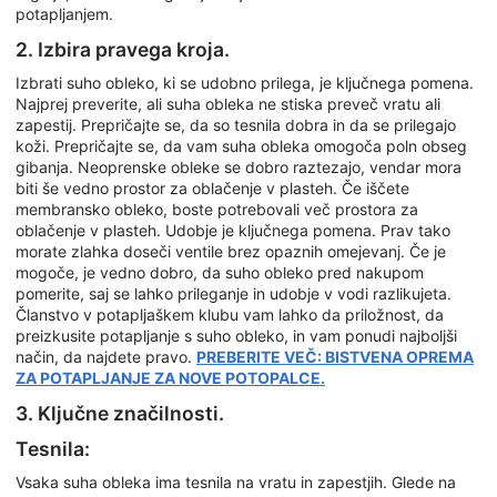
potapljanjem.
2. Izbira pravega kroja.
Izbrati suho obleko, ki se udobno prilega, je ključnega pomena.
Najprej preverite, ali suha obleka ne stiska preveč vratu ali
zapestij. Prepričajte se, da so tesnila dobra in da se prilegajo
koži. Prepričajte se, da vam suha obleka omogoča poln obseg
gibanja. Neoprenske obleke se dobro raztezajo, vendar mora
biti še vedno prostor za oblačenje v plasteh. Če iščete
membransko obleko, boste potrebovali več prostora za
oblačenje v plasteh. Udobje je ključnega pomena. Prav tako
morate zlahka doseči ventile brez opaznih omejevanj. Če je
mogoče, je vedno dobro, da suho obleko pred nakupom
pomerite, saj se lahko prileganje in udobje v vodi razlikujeta.
Članstvo v potapljaškem klubu vam lahko da priložnost, da
preizkusite potapljanje s suho obleko, in vam ponudi najboljši
način, da najdete pravo.
PREBERITE VEČ: BISTVENA OPREMA
ZA POTAPLJANJE ZA NOVE POTOPALCE.
3. Ključne značilnosti.
Tesnila:
Vsaka suha obleka ima tesnila na vratu in zapestjih. Glede na