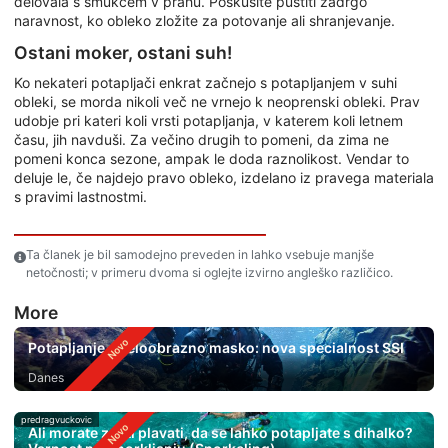
delovala s smukcem v prahu. Poskusite pustiti zadrgo
naravnost, ko obleko zložite za potovanje ali shranjevanje.
Ostani moker, ostani suh!
Ko nekateri potapljači enkrat začnejo s potapljanjem v suhi
obleki, se morda nikoli več ne vrnejo k neoprenski obleki. Prav
udobje pri kateri koli vrsti potapljanja, v katerem koli letnem
času, jih navduši. Za večino drugih to pomeni, da zima ne
pomeni konca sezone, ampak le doda raznolikost. Vendar to
deluje le, če najdejo pravo obleko, izdelano iz pravega materiala
s pravimi lastnostmi.
Ta članek je bil samodejno preveden in lahko vsebuje manjše
netočnosti; v primeru dvoma si oglejte izvirno angleško različico.
More
Potapljanje s celoobrazno masko: nova specialnost SSI
Danes
predragvuckovic
Ali morate znati plavati, da se lahko potapljate s dihalko?