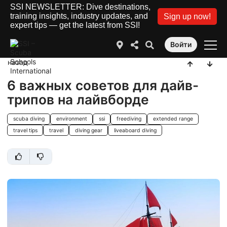
SSI NEWSLETTER: Dive destinations,
training insights, industry updates, and
Sign up now!
expert tips — get the latest from SSI!
Войти
назад
6 важных советов для дайв-
трипов на лайвборде
scuba diving
environment
ssi
freediving
extended range
travel tips
travel
diving gear
liveaboard diving