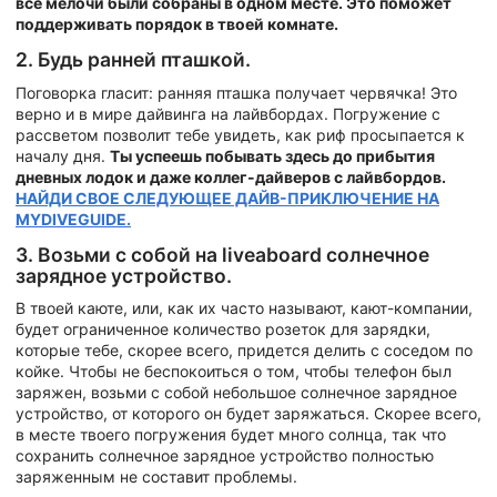
все мелочи были собраны в одном месте. Это поможет
поддерживать порядок в твоей комнате.
2. Будь ранней пташкой.
Поговорка гласит: ранняя пташка получает червячка! Это
верно и в мире дайвинга на лайвбордах. Погружение с
рассветом позволит тебе увидеть, как риф просыпается к
началу дня.
Ты успеешь побывать здесь до прибытия
дневных лодок и даже коллег-дайверов с лайвбордов.
НАЙДИ СВОЕ СЛЕДУЮЩЕЕ ДАЙВ-ПРИКЛЮЧЕНИЕ НА
MYDIVEGUIDE.
3. Возьми с собой на liveaboard солнечное
зарядное устройство.
В твоей каюте, или, как их часто называют, кают-компании,
будет ограниченное количество розеток для зарядки,
которые тебе, скорее всего, придется делить с соседом по
койке. Чтобы не беспокоиться о том, чтобы телефон был
заряжен, возьми с собой небольшое солнечное зарядное
устройство, от которого он будет заряжаться. Скорее всего,
в месте твоего погружения будет много солнца, так что
сохранить солнечное зарядное устройство полностью
заряженным не составит проблемы.