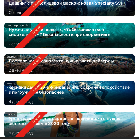
Дайвинг с полнолицевой маской: новая Specialty SSI
Сегодня
predragvuckovic
Нужно ли уметь плавать, чтобы заниматься
сноркелингом? Безопасность при сноркелинге
Сегодня
unsplash
Потепление океанов: что нужно знать дайверам
2 дней назад
mares
Техники дыхания в фридайвинге: сохраняй спокойствие
и погружайся безопаснее
4 дней назад
zoggs
Уроки плавания для взрослых-новичков: что нужно
знать взрослым в 2026 году
6 дней назад