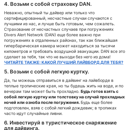
4. Возьми с собой страховку DAN.
Неважно, опытный ты дайвер или только что
сертифицированный, несчастные случаи случаются с
лучшими из нас, и лучше быть готовым, чем сожалеть.
Страхование от несчастных случаев при погружениях
Divers Alert Network (DAN) еще более важно при
погружениях в отдаленных районах, так как ближайшая
гипербарическая камера может находиться за тысячи
километров и требовать воздушной эвакуации. DAN все это
сделает за тебя, так что не выходи без него из дома!
ЧИТАЙТЕ ТАКЖЕ: КАКОЙ ЛУЧШИЙ ЛАЙВБОРД ДЛЯ ТЕБЯ?
5. Возьми с собой легкую куртку.
Да, ты можешь отправиться в дайвинг на лайвборде в
теплые тропические края, но ты будешь жить на воде, и по
вечерам там может быть прохладно.
Будь готов взять с
собой легкую куртку или толстовку на случай прохладных
ночей или озноба после погружения.
Будь еще более
подготовлен, взяв с собой легкий дождевик; в тропиках
часто идут случайные ливни.
6. Инвестируй в туристическое снаряжение
для дайвинга.