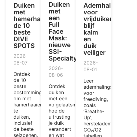
Duiken
Duiken
Ademhalingstech
met
met
voor
een
hamerhaaien:
vrijduiken:
Full
de 10
blijf
Face
beste
kalm
Mask:
DIVE
en
nieuwe
SPOTS
duik
SSI-
veiliger
2026-
Specialty
08-07
2026-
2026-
08-01
Ontdek
08-06
de 10
Leer
beste
Ontdek
ademhalingstechnieke
bestemmingen
duiken
voor
om met
met een
freediving,
hamerhaaien
volgelaatsmasker,
zoals
te
hoe de
‘Breathe-
duiken,
uitrusting
Up’,
inclusief
je duik
herstelademhaling,
de beste
verandert
CO₂/O2-
seizoenen,
en wat
tabellen