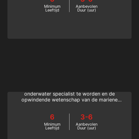
te halen.
Minimum
Aanbevolen
Leeftijd
Duur (uur)
Marine Ecology
Het SSI Marine Ecology Specialty-
programma is de beste manier om een
onderwater specialist te worden en de
opwindende wetenschap van de mariene
ecologie te ontdekken. Je verbetert jouw
duikervaring met nieuwe kennis en haal nu
6
3-6
het SSI Marine Ecology Specialty brevet.
Minimum
Aanbevolen
Leeftijd
Duur (uur)