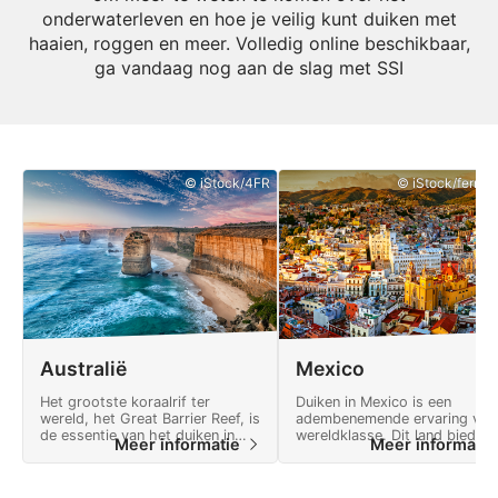
onderwaterleven en hoe je veilig kunt duiken met
haaien, roggen en meer. Volledig online beschikbaar,
ga vandaag nog aan de slag met SSI
© iStock/4FR
© iStock/ferrant
Australië
Mexico
Het grootste koraalrif ter
Duiken in Mexico is een
wereld, het Great Barrier Reef, is
adembenemende ervaring van
de essentie van het duiken in
wereldklasse. Dit land biedt v
Meer informatie
Meer informati
Australië.
avonturen en een landschap v
natuurlijke wonderen.