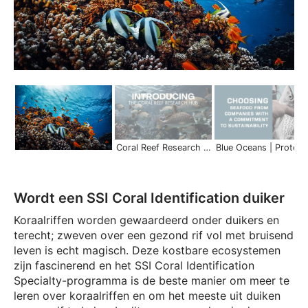
Coral Reef Research & Conservation | SSI Blue Oceans x Coral Reef Research Hub
Blue Oceans | Protect our 
Wordt een SSI Coral Identification duiker
Koraalriffen worden gewaardeerd onder duikers en
terecht; zweven over een gezond rif vol met bruisend
leven is echt magisch. Deze kostbare ecosystemen
zijn fascinerend en het SSI Coral Identification
Specialty-programma is de beste manier om meer te
leren over koraalriffen en om het meeste uit duiken