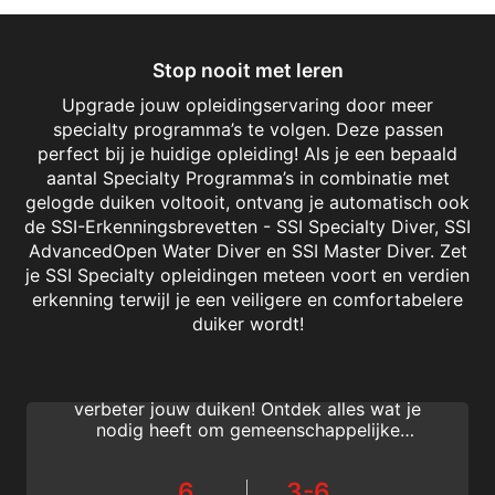
Stop nooit met leren
Upgrade jouw opleidingservaring door meer
specialty programma’s te volgen. Deze passen
perfect bij je huidige opleiding! Als je een bepaald
aantal Specialty Programma’s in combinatie met
gelogde duiken voltooit, ontvang je automatisch ook
de SSI-Erkenningsbrevetten - SSI Specialty Diver, SSI
AdvancedOpen Water Diver en SSI Master Diver. Zet
je SSI Specialty opleidingen meteen voort en verdien
erkenning terwijl je een veiligere en comfortabelere
Fish Identification
duiker wordt!
Leer vissen identificeren met het SSI Fish
Identification specialty-programma en
verbeter jouw duiken! Ontdek alles wat je
nodig heeft om gemeenschappelijke
families en vissen van Caribische, Indo-
Pacifische en Rode Zee te identificeren en
6
3-6
het SSI Fish Identification specialty brevet