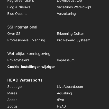
Registreer Gratis
Downloads App
Blog & Nieuws
Vacatures Wereldwijd
Blue Oceans
Verzekering
SSI International
Over SSI
Erkenning Duiker
Professionele Erkenning
Pro Reward Systeem
Wettelijke kennisgeving
Privacybeleid
Impressum
Cookie-instellingen wijzigen
HEAD Watersports
Scubago
LiveAboard.com
Mares
Aqualung
Apeks
rEvo
Zoggs
HEAD