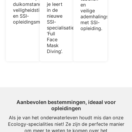
duikomstandigheden,
je leert
en
veiligheidstips
in de
veilige
en SSI-
nieuwe
ademhalingscontrole
opleidingsmogelijkheden.
SSI-
met SSI-
specialisatie
opleiding.
‘Full
Face
Mask
Diving’.
Aanbevolen bestemmingen, ideaal voor
opleidingen
Als je van het onderwaterleven houdt mis dan onze
Ecology-specialities niet! Ze zijn de perfecte manier
om meer te weten te komen over het