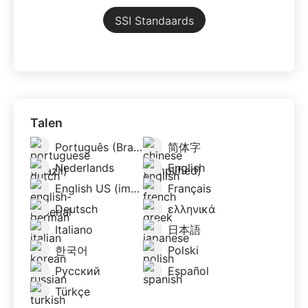
SSI Standaards
Talen
Português (Brazil)
简体字
Nederlands
English
English US (imperial)
Français
Deutsch
ελληνικά
Italiano
日本語
한국어
Polski
Русский
Español
Türkçe