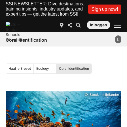
SSI NEWSLETTER: Dive destinations,
training insights, industry updates, and
Sign up now!
expert tips — get the latest from SSI!
Inloggen
Coral Identification
Haal je Brevet
Ecology
Coral Identification
© iStock - mihtiander