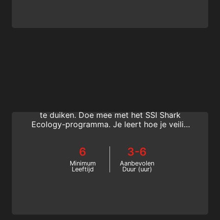
Shark Ecology
Haaien zijn essentieel voor gezonde
oceanen en zijn echt spectaculair om mee
te duiken. Doe mee met het SSI Shark
Ecology-programma. Je leert hoe je veilig
met haaien kunt duiken en ontdekt hoe
haaien en hun gedrag verkeerd worden
6
3-6
begrepen.
Minimum
Aanbevolen
Leeftijd
Duur (uur)