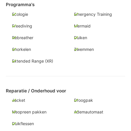
Programma's
Ecologie
Emergency Training
Freediving
Mermaid
Rebreather
Duiken
Snorkelen
Zwemmen
Extended Range (XR)
Reparatie / Onderhoud voor
Jacket
Droogpak
Neopreen pakken
Ademautomaat
Duikflessen