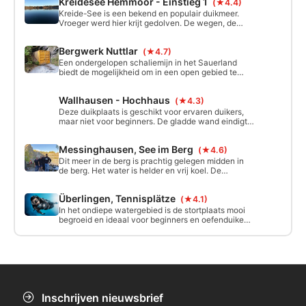
Kreidesee Hemmoor - Einstieg 1
(★4.4)
plantenwereld is deze groeve in verschillende
zones verdeeld. Maak gebruik van de duikplank.
Kreide-See is een bekend en populair duikmeer.
Vroeger werd hier krijt gedolven. De wegen, de
vibrator, de vrachtwagens, de transportbanden en
enkele machines die nodig waren voor de
Bergwerk Nuttlar
(★4.7)
ontginning zijn nog steeds onder water te
bezichtigen.
Een ondergelopen schaliemijn in het Sauerland
biedt de mogelijkheid om in een open gebied te
duiken of, met de juiste opleiding, diep in de oude
mijn te duiken.
Wallhausen - Hochhaus
(★4.3)
Deze duikplaats is geschikt voor ervaren duikers,
maar niet voor beginners. De gladde wand eindigt
op ongeveer 80 meter. Het beheersen van een
perfect drijfvermogen is een absolute vereiste.
Messinghausen, See im Berg
(★4.6)
Dit meer in de berg is prachtig gelegen midden in
de berg. Het water is helder en vrij koel. De
opleiding tot Deep Diver is hier bijzonder leuk. Je
zou naar beneden kunnen gaan tot een diepte van
Überlingen, Tennisplätze
(★4.1)
45 meter en met 480 meter hoogte wordt dit
beschouwd als een hoogte-duik.
In het ondiepe watergebied is de stortplaats mooi
begroeid en ideaal voor beginners en oefenduiken.
Het zicht kan tussen één en 15 meter zijn,
afhankelijk van het weer en de stroming op de
duikplaats. Op de steile wand is het zicht meestal
goed.
Inschrijven nieuwsbrief