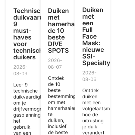
Duiken
Technische
Duiken
met
duikvaardigheden:
met
een
9
hamerhaaien:
Full
must-
de 10
Face
haves
beste
Mask:
voor
DIVE
nieuwe
technische
SPOTS
SSI-
duikers
2026-
Specialty
2026-
08-07
2026-
08-09
Ontdek
08-06
de 10
Leer 9
beste
Ontdek
technische
bestemmingen
duiken
duikvaardigheden
om met
met een
om je
hamerhaaien
volgelaatsmasker,
drijfvermogen,
te
hoe de
gasplanning,
duiken,
uitrusting
het
inclusief
je duik
gebruik
de beste
verandert
van een