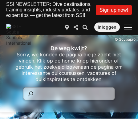
SSI NEWSLETTER: Dive destinations,
training insights, industry updates, and
Sign up now!
expert tips — get the latest from SSI!
Inloggen
© Scubapro
De weg kwijt?
Sorry, we konden de pagina die je zocht niet
vinden. Klik op de home-knop hieronder of
gebruik het zoekveld bovenaan de pagina om
interessante duikcursussen, vacatures of
duikinspiraties te ontdekken.