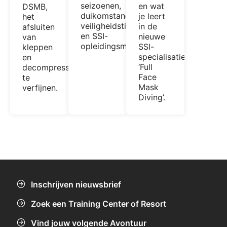
seizoenen,
en wat
DSMB,
duikomstandigheden,
je leert
het
veiligheidstips
in de
afsluiten
en SSI-
nieuwe
van
opleidingsmogelijkheden.
SSI-
kleppen
specialisatie
en
‘Full
decompressiediscipline
Face
te
Mask
verfijnen.
Diving’.
Inschrijven nieuwsbrief
Zoek een Training Center of Resort
Vind jouw volgende Avontuur