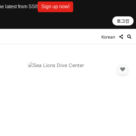
e latest from SSI!
Sign up now!
로그인
Korean