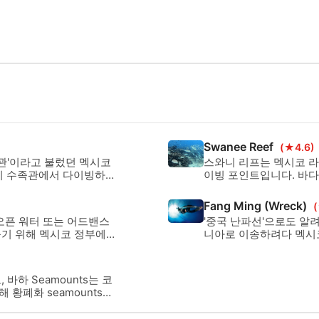
Swanee Reef
(★4.6)
수족관'이라고 불렀던 멕시코
스와니 리프는 멕시코 라
 마치 수족관에서 다이빙하는
이빙 포인트입니다. 바다사
로테스는 큰 암석과 수많
물로 유명하며, 살바티에
사자를 위해 이곳에 옵니
Fang Ming (Wreck)
 오픈 워터 또는 어드밴스
'중국 난파선'으로도 알려
들기 위해 멕시코 정부에
니아로 이송하려다 멕시
바하 Seamounts는 코
황폐화 seamounts의
고급 으로 간주하고 보트