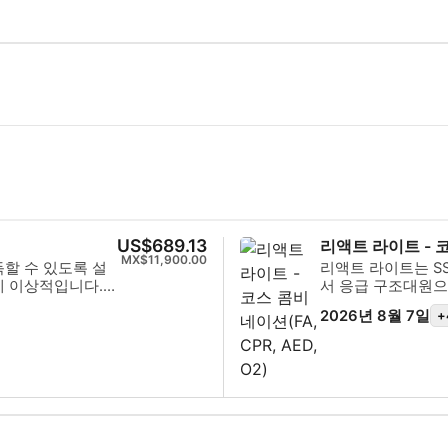
US$689.13
리액트 라이트 - 코스
MX$11,900.00
할 수 있도록 설
리액트 라이트는 SS
에 이상적입니다.
서 응급 구조대원으
완벽한 자신감을 가
공합니다. 이 다이
2026년 8월 7일
+
니다. SSI 오픈
응급 처치, 심폐 소
선택할 수 있습니다.
과 산소 투여의 기
리오가 결합된 이 
한 도구와 자신감을
응급 처치, 심폐소생
게 됩니다. SSI Re