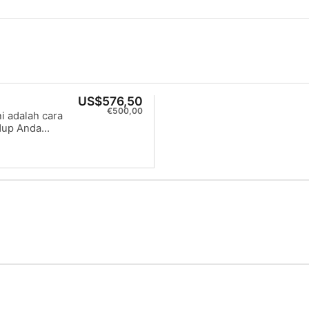
US$576,50
€500,00
ni adalah cara
dup Anda
an yang
tihan di dalam
lan dan
ar nyaman di
kan