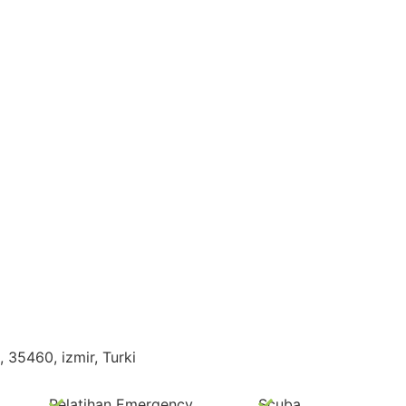
 35460, izmir, Turki
Pelatihan Emergency
Scuba