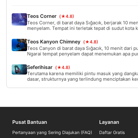
Teos Corner
(★4.8)
Teos Corner, di barat daya Sığacık, berjarak 10 men
menyelam. Tempat ini terletak tepat di sudut kota 
Teos Kanyon Chimney
(★4.8)
Teos Canyon di barat daya Sığacık, 10 menit dari 
Ngarai tempat penyelam dapat menemukan apa pun
lihat. Ini adalah tempat di mana semua fotografer b
berpengalaman maupun yang belum berpengalaman,
Seferihisar
(★4.8)
menyelam. Selain itu terbuka untuk semua jenis kej
Terutama karena memiliki pintu masuk yang dangka
atau tuna.
dasar, strukturnya yang terlindung menciptakan k
kandidat dalam penyelaman percobaan. Ini memini
waktu karena lokasinya yang dekat dengan pelabu
Pusat Bantuan
Layanan
Pertanyaan yang Sering Diajukan (FAQ)
Daftar Gratis