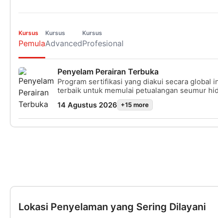
Kursus
Kursus
Kursus
Pemula
Advanced
Profesional
Penyelam Perairan Terbuka
Program sertifikasi yang diakui secara global i
terbaik untuk memulai petualangan seumur hi
sebagai penyelam scuba bersertifikat. Pelatih
14 Agustus 2026
+15 more
dipersonalisasi dikombinasikan dengan sesi la
air untuk memastikan Anda memiliki keterampi
pengalaman yang dibutuhkan untuk benar-ben
bawah air. Setelah langkah-langkah ini, Anda a
mendapatkan sertifikasi SSI Open Water Diver.
Lokasi Penyelaman yang Sering Dilayani