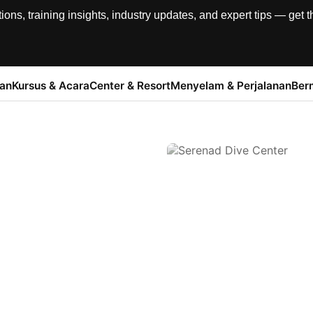
, training insights, industry updates, and expert tips — get th
han
Kursus & Acara
Center & Resort
Menyelam & Perjalanan
Ber