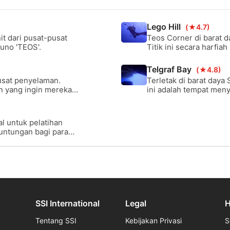
Lego Hill
(★4.7)
it dari pusat-pusat
Teos Corner di barat d
kuno 'TEOS'.
Titik ini secara harfia
Telgraf Bay
(★4.8)
pusat penyelaman.
Terletak di barat daya 
 yang ingin mereka
ini adalah tempat men
awah air, baik yang
Tempat yang sempurna 
 paling ingin
untuk mendapatkan pen
utan seperti pari elang
penyelam yang melakuk
l untuk pelatihan
euntungan bagi para
malkan hilangnya
han.
SSI International
Legal
H
Tentang SSI
Kebijakan Privasi
S