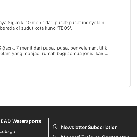
aya Sığacık, 10 menit dari pusat-pusat menyelam.
h berada di sudut kota kuno 'TEOS'.
Sığacık, 7 menit dari pusat-pusat penyelaman, titik
yelam yang menjadi rumah bagi semua jenis ikan.
bagi penyelam dengan sertifikat perairan terbuka
galaman dan juga sangat diperlukan bagi
an fotografi.
EAD Watersports
Newsletter Subscription
cubago