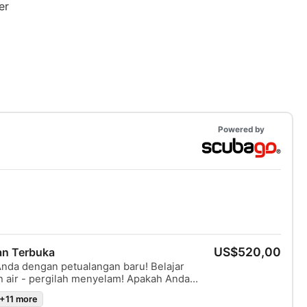
Powered by
US$520,00
an Terbuka
a dengan petualangan baru! Belajar
- pergilah menyelam! Apakah Anda
obanya" (Try Dive) atau mengikuti kursus
+11 more
) - di sini Anda akan belajar menyelam di