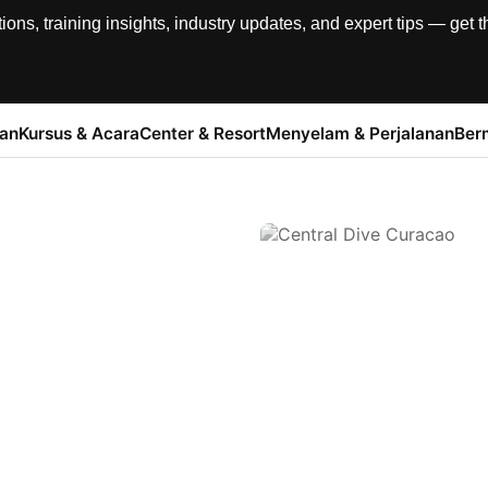
, training insights, industry updates, and expert tips — get th
han
Kursus & Acara
Center & Resort
Menyelam & Perjalanan
Ber