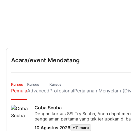
Acara/event Mendatang
Kursus
Kursus
Kursus
Pemula
Advanced
Profesional
Perjalanan Menyelam (Div
Coba Scuba
Dengan kursus SSI Try Scuba, Anda dapat mer
pengalaman pertama yang tak terlupakan di ba
Dengan instruktur di sisi Anda, Anda dapat me
10 Agustus 2026
+11 more
perairan terbatas tanpa rasa khawatir dan mer