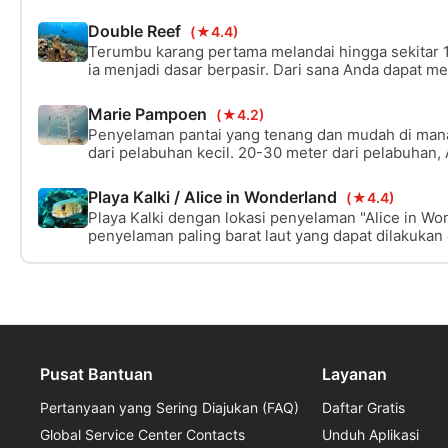
pantai Caracasbaai dan berada di kedalaman hanya 1
dipenuhi dengan kehidupan laut dan sekarang dit
Double Reef
(★4.4)
pertumbuhan karang.
Terumbu karang pertama melandai hingga sekitar 1
ia menjadi dasar berpasir. Dari sana Anda dapat m
kedua. Terumbu kedua dimulai sekitar 18m / 60 kak
m / 100 kaki dan lebih dalam.
Marie Pampoen
(★4.2)
Penyelaman pantai yang tenang dan mudah di man
dari pelabuhan kecil. 20-30 meter dari pelabuha
terumbu karang buatan yang menarik yang terbuat 
dibuang, derek, dan banyak lagi rongsokan lainnya
Playa Kalki / Alice in Wonderland
(★4.4)
besar berkeliaran di sini.
Playa Kalki dengan lokasi penyelaman "Alice in Wo
penyelaman paling barat laut yang dapat dilakukan
karang yang indah membentang sejajar dengan pan
karang yang besar. Kedalaman menyelam terbaik ad
Tempat parkir, restoran, toilet, dan sekolah menyel
Pusat Bantuan
Layanan
Pertanyaan yang Sering Diajukan (FAQ)
Daftar Gratis
Global Service Center Contacts
Unduh Aplikasi