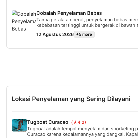
keajaiban scuba diving. Di akhir kursus singkat
mendapatkan kartu sertifikasi SSI Try Scuba d
Cobalah Penyelaman Bebas
tidak sabar untuk menyelam berikutnya. Karen
Tanpa peralatan berat, penyelaman bebas me
petualangan menyelam yang menanti Anda dan 
kebebasan tertinggi untuk bergerak di bawah 
hanyalah permulaan. Mulai hari ini!
mudah. Ini adalah bentuk penyelaman yang pal
12 Agustus 2026
+5 more
memberi Anda perasaan tak tertandingi sebaga
lautan. Kursus Try Freediving berlangsung di 
yang terbatas dan Anda akan segera mengeta
penyelam bebas sangat bersemangat dengan ol
Bergabunglah dan temukan penyelam bebas da
Lokasi Penyelaman yang Sering Dilayani
Tugboat Curacao
(★4.2)
Tugboat adalah tempat menyelam dan snorkeling pa
Curacao karena kedalamannya yang dangkal. Kapal 