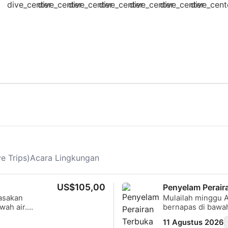
e Trips)
Acara Lingkungan
US$105,00
Penyelam Perair
asakan
Mulailah minggu And
wah air.
bernapas di bawah air 
nyelam di
hanya ingin "menc
11 Agustus 2026
asakan
pertama Anda (OWD