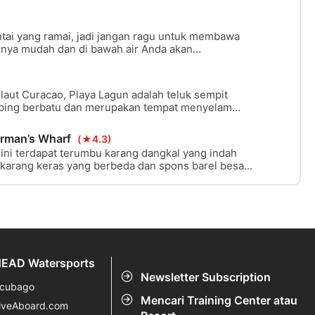
ni berdiri tegak di dasar berpasir pada ketinggian
 ini tenggelam pada tahun 1977 dan ditutupi oleh
)
 memiliki ruang kargo yang dapat diakses secara
pantai yang ramai, jadi jangan ragu untuk membawa
rnya mudah dan di bawah air Anda akan
al dan anjungan, banyak dasar berpasir hingga
 laut Curacao, Playa Lagun adalah teluk sempit
 tebing berbatu dan merupakan tempat menyelam
at ini dikenal sebagai salah satu tempat snorkeling
engan beragam kehidupan laut. Bagi penyelam,
erman’s Wharf
(★4.3)
 beberapa rute di terumbu luar dan terumbu
a ini terdapat terumbu karang dangkal yang indah
ajah berwarna oranye dengan dinding curam yang
 terumbu karang.
EAD Watersports
Newsletter Subscription
cubago
Mencari Training Center atau
iveAboard.com