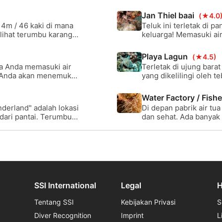
5 kaki. Kapal tunda ini
Annabaai, kapal kargo i
utupi dengan spons dan
30 m / 100 kaki. Kapal
Jan Thiel baai
(★4.0
karang dan spons serta
4m / 46 kaki di mana
Teluk ini terletak di 
terbuka.
elihat terumbu karang
keluarga! Memasuki ai
i dan turun hingga 30
menemukan bangkai kap
kedalaman 15 meter.
Playa Lagun
(★4.5)
a Anda memasuki air
Terletak di ujung barat
n, Anda akan menemukan
yang dikelilingi oleh
dari mobil-mobil yang
yang sangat baik. Temp
. Terkadang ikan tarpon
terbaik di pulau ini d
Water Factory / Fish
tempat ini menawarkan
nderland" adalah lokasi
Di depan pabrik air tu
dalam.
 dari pantai. Terumbu
dan sehat. Ada banyak karang keras yang berbeda dan spons barel besar
tai dengan formasi
serta spons telinga g
alah antara 5-20 m.
dangkal tepat di ujung
am ada di lokasi.
SSI International
Legal
H
Tentang SSI
Kebijakan Privasi
S
Diver Recognition
Imprint
L