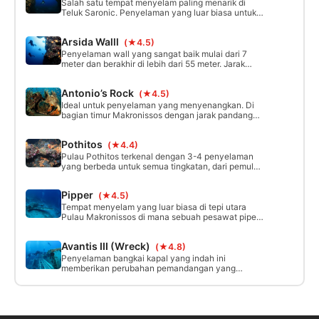
Dunia II di sekitarnya.
Salah satu tempat menyelam paling menarik di
Teluk Saronic. Penyelaman yang luar biasa untuk
semua tingkat penyelam bersertifikat. Jarak
pandang sangat baik dan kedalamannya mencapai
Arsida Walll
(★4.5)
lebih dari 50 meter.
Penyelaman wall yang sangat baik mulai dari 7
meter dan berakhir di lebih dari 55 meter. Jarak
pandang yang sangat baik dan terlindung dari
angin utara. Kehidupan laut juga menarik di sini.
Antonio’s Rock
(★4.5)
Ideal untuk penyelaman yang menyenangkan. Di
bagian timur Makronissos dengan jarak pandang
yang sangat baik dan kehidupan laut yang kaya.
Baik penyelam pemula maupun yang sudah mahir
Pothitos
(★4.4)
dapat menikmati menyelam di tempat ini.
Pulau Pothitos terkenal dengan 3-4 penyelaman
yang berbeda untuk semua tingkatan, dari pemula
hingga ahli. Kehidupan lautnya kaya dan jarak
pandangnya sangat bagus. Kedalamannya
Pipper
(★4.5)
berkisar antara 3 hingga 50 meter dengan kejutan-
kejutan kecil yang tersembunyi di bebatuan.
Tempat menyelam yang luar biasa di tepi utara
Pulau Makronissos di mana sebuah pesawat piper
berada di dasar laut dengan kondisi yang sangat
baik. Jarak pandang sangat baik di setiap
Avantis III (Wreck)
(★4.8)
penyelaman.
Penyelaman bangkai kapal yang indah ini
memberikan perubahan pemandangan yang
menarik bagi mereka yang ingin menjelajahi sisi
lain dunia bawah laut. Bangkai kapal ini adalah
kapal kargo sepanjang 80 meter yang tenggelam
15 tahun yang lalu.