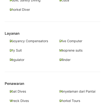
Public Safety Diving
Scuba
Snorkel Diver
Layanan
Buoyancy Compensators
Dive Computer
Dry Suit
Neoprene suits
Regulator
Silinder
Penawaran
Boat Dives
Penyelaman dari Pantai
Wreck Dives
Snorkel Tours