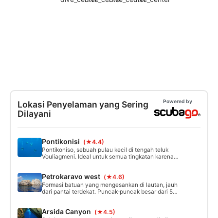
Powered by
Lokasi Penyelaman yang Sering
Dilayani
Pontikonisi
(★4.4)
Pontikoniso, sebuah pulau kecil di tengah teluk
Vouliagmeni. Ideal untuk semua tingkatan karena
menawarkan area yang bagus untuk berlabuh
dengan terumbu karang, lalu dinding.
Petrokaravo west
(★4.6)
Kedalamannya berkisar antara 3 meter hingga 34
meter. Jarak pandang sangat baik dan kehidupan
Formasi batuan yang mengesankan di lautan, jauh
laut juga sangat menarik.
dari pantai terdekat. Puncak-puncak besar dari 50
meter hingga 30 meter memberikan kesan
dramatis. Biasanya banyak ikan di sekitarnya.
Arsida Canyon
(★4.5)
Beberapa peluru yang tidak meledak dari Perang