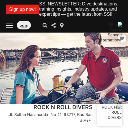
SSI NEWSLETTER: Dive destinations,
training insights, industry updates, and
Sign up now!
expert tips — get the latest from SSI!
ورود
ROCK N ROLL DIVERS
Jl. Sultan Hasanuddin No 41, 93717, Bau Bau,
اندونزی