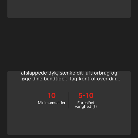
Perfect Buoyancy
SSI Perfekt Opdrift speciale er den bedste
måde at forbedre din kropsposition til
afslappede dyk, sænke dit luftforbrug og
øge dine bundtider. Tag kontrol over din
dykkerglæde. Start online nu!
10
5-10
Minimumsalder
Foreslået
varighed (t)