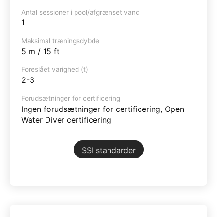
Antal sessioner i pool/afgrænset vand
1
Maksimal træningsdybde
5 m / 15 ft
Foreslået varighed (t)
2-3
Forudsætninger for certificering
Ingen forudsætninger for certificering, Open
Water Diver certificering
SSI standarder