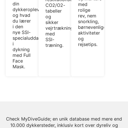
din
med
CO2/O2-
dykkeroplevelse,
rolige
tabeller
og hvad
rev, nem
og
du lærer
snorkling,
sikker
i den
børnevenlige
vejrtrækningskontrol
nye SSI-
aktiviteter
med
specialuddannelse
og
SSI-
i
rejsetips.
træning.
dykning
med Full
Face
Mask.
Check MyDiveGuide; en unik database med mere end
10.000 dykkersteder, inklusiv kort over dyreliv og