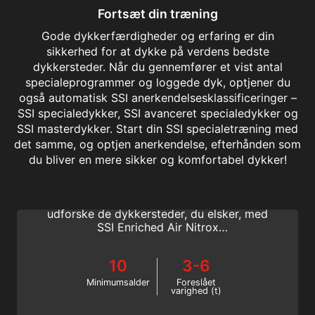
Fortsæt din træning
Gode ​​dykkerfærdigheder og erfaring er din
sikkerhed for at dykke på verdens bedste
dykkersteder. Når du gennemfører et vist antal
specialeprogrammer og loggede dyk, optjener du
også automatisk SSI anerkendelsesklassificeringer –
SSI specialedykker, SSI avanceret specialedykker og
SSI masterdykker. Start din SSI specialetræning med
det samme, og optjen anerkendelse, efterhånden som
Enriched Air Nitrox
du bliver en mere sikker og komfortabel dykker!
Forlæng din dykketid, forkort dine
overfladeintervaller, og brug mere tid på at
udforske de dykkersteder, du elsker, med
SSI Enriched Air Nitrox
specialecertificeringsprogrammet.
10
3-6
Minimumsalder
Foreslået
varighed (t)