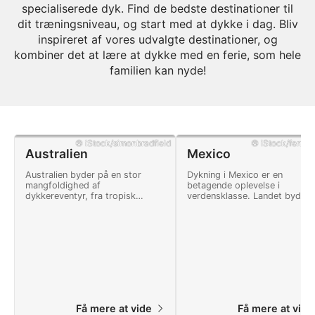
specialiserede dyk. Find de bedste destinationer til
dit træningsniveau, og start med at dykke i dag. Bliv
inspireret af vores udvalgte destinationer, og
kombiner det at lære at dykke med en ferie, som hele
familien kan nyde!
© iStock/simonbradfield
© iStock/ferrant
Australien
Mexico
Australien byder på en stor
Dykning i Mexico er en
mangfoldighed af
betagende oplevelse i
dykkereventyr, fra tropisk
verdensklasse. Landet byder 
dykning i nord til dykning i koldt
mange eventyr og et landska
vand, udforskning af skibsvrag
fuld af naturlige vidundere.
og koralrev.
Få mere at vide
Få mere at vid