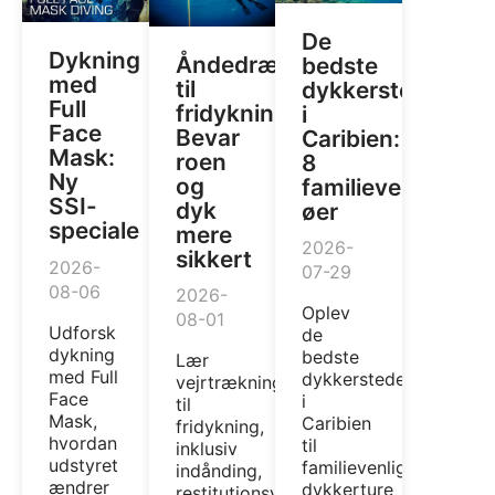
De
Dykning
Åndedrætsteknikker
bedste
med
til
dykkersteder
Full
fridykning:
i
Face
Bevar
Caribien:
Mask:
roen
8
Ny
og
familievenlige
SSI-
dyk
øer
speciale
mere
2026-
sikkert
2026-
07-29
08-06
2026-
Oplev
08-01
Udforsk
de
dykning
bedste
Lær
med Full
dykkersteder
vejrtrækningsteknikker
Face
i
til
Mask,
Caribien
fridykning,
hvordan
til
inklusiv
udstyret
familievenlige
indånding,
ændrer
dykkerture
restitutionsvejrtrækning,