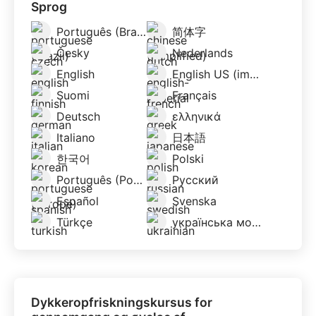
Sprog
Português (Brazil)
简体字
Česky
Nederlands
English
English US (imperial)
Suomi
Français
Deutsch
ελληνικά
Italiano
日本語
한국어
Polski
Português (Portugal)
Русский
Español
Svenska
Türkçe
українська мова
Dykkeropfriskningskursus for