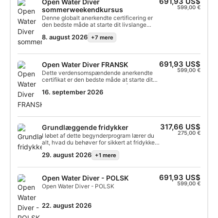
691,93 US$
Open Water Diver
599,00 €
sommerweekendkursus
Denne globalt anerkendte certificering er
den bedste måde at starte dit livslange
eventyr som dykker. Personlig træning
8. august 2026
+7 mere
kombineres med sessioner i vandet for at
sikre, at du har de færdigheder og den
erfaring, du har brug for, for virkelig at føle
dig godt tilpas under vandet. Du fortjener
691,93 US$
Open Water Diver FRANSK
også en SSI Open Water Diver-
599,00 €
certificering!
Dette verdensomspændende anerkendte
certifikat er den bedste måde at starte dit
livslange eventyr som dykker på. Personlig
16. september 2026
træning kombineres med sessioner i vandet
for at sikre, at du får de færdigheder og den
erfaring, der skal til for at føle dig virkelig
tryg under vandet. Også du fortjener et SSI
Open Water Dive-certifikat!
317,66 US$
Grundlæggende fridykker
275,00 €
I løbet af dette begynderprogram lærer du
alt, hvad du behøver for sikkert at fridykke
med en makker i en pool eller begrænset
29. august 2026
+1 mere
vand ned til en dybde på 5 meter. Dette
program kombinerer online træning med
øvelser i vandet, så du får alle de
færdigheder og den viden, du har brug for.
691,93 US$
Open Water Diver - POLSK
Efter at have gennemført programmet, får
599,00 €
Open Water Diver - POLSK
du SSI Basic Freediver-certificeringen.
22. august 2026