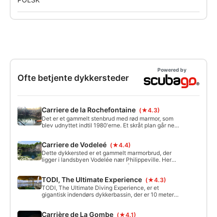
Powered by
Ofte betjente dykkersteder
Carriere de la Rochefontaine
(★4.3)
Det er et gammelt stenbrud med rød marmor, som
blev udnyttet indtil 1980'erne. Et skråt plan går ned
fra 4 til 6 meter (højden varierer efter årstiderne),
og stenbruddet består af plateauer i dybder på 22,
Carriere de Vodeleé
(★4.4)
26, 36, 40, 43 og 52 meter med stejle vægge.
Dette dykkersted er et gammelt marmorbrud, der
ligger i landsbyen Vodelée nær Philippeville. Her
blev der udvundet lyserød og grå marmor, og nu og
da kan man stadig se noget under vandet.
TODI, The Ultimate Experience
(★4.3)
TODI, The Ultimate Diving Experience, er et
gigantisk indendørs dykkerbassin, der er 10 meter
dybt og 36 meter i diameter, med mere end
6.200.000 liter vand og en konstant temperatur på
Carrière de La Gombe
(★4.1)
23°.