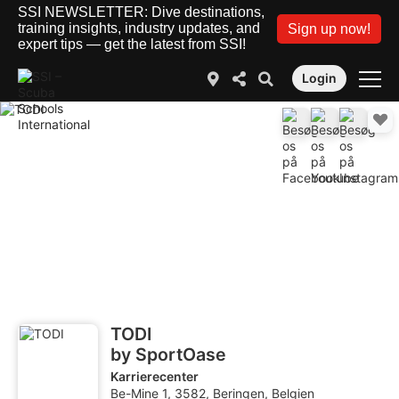
SSI NEWSLETTER: Dive destinations,
training insights, industry updates, and
Sign up now!
expert tips — get the latest from SSI!
Login
TODI
by SportOase
Karrierecenter
Be-Mine 1, 3582, Beringen, Belgien