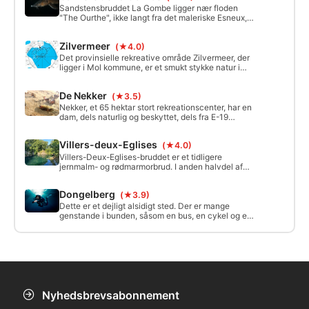
Sandstensbruddet La Gombe ligger nær floden
"The Ourthe", ikke langt fra det maleriske Esneux,
og regnes blandt de smukkeste stenbrud i Belgien.
Zilvermeer
(★4.0)
Det provinsielle rekreative område Zilvermeer, der
ligger i Mol kommune, er et smukt stykke natur i
hjertet af Kempen. Forskellige søer blev skabt efter
sandudvinding til den daværende glasindustri.
De Nekker
(★3.5)
Nekker, et 65 hektar stort rekreationscenter, har en
dam, dels naturlig og beskyttet, dels fra E-19
byggesandudvinding. Den 30 hektar store
dykkerdam fungerer også som et svømme-, surf-
Villers-deux-Eglises
(★4.0)
og fiskested med en rummelig strand. Tilstødende
faciliteter inkluderer klasseværelser,
Villers-Deux-Eglises-bruddet er et tidligere
omklædningsrum og en bar.
jernmalm- og rødmarmorbrud. I anden halvdel af
det 16. århundrede leverede det marmor til
udsmykning af klostre i Aisne, Oise og Mons.
Dongelberg
(★3.9)
Dette er et dejligt alsidigt sted. Der er mange
genstande i bunden, såsom en bus, en cykel og en
flyvemaskine, og udgravningen er varieret.
Væggene er også værd at undersøge. Her kan du
finde en masse liv.
Nyhedsbrevsabonnement