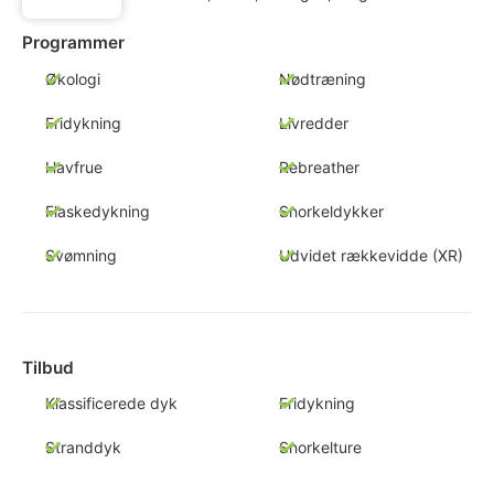
Programmer
Økologi
Nødtræning
Fridykning
Livredder
Havfrue
Rebreather
Flaskedykning
Snorkeldykker
Svømning
Udvidet rækkevidde (XR)
Tilbud
Klassificerede dyk
Fridykning
Stranddyk
Snorkelture