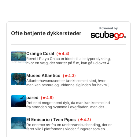
Powered by
Ofte betjente dykkersteder
Orange Coral
(★4.4)
Revet i Playa Chica er ideelt til alle typer dykning,
hvor en væg, der starter på 5 m, kan gå ud over 40
m. Næsten for enden af væggen er der en lille hule,
hvor den såkaldte "Orange Coral" er inde.
Museo Atlantico
(★4.3)
Atlanterhavsmuseet er tænkt som et sted, hvor
man kan bevare og uddanne sig inden for havmiljø
og natur, som er en integreret del af det
menneskelige værdisystem.
pared
(★4.5)
Det er et meget nemt dyk, da man kan komme ind
fra stranden og svømme i overfladen, men det
ideelle er at gøre det fra en båd, da den tager dig til
dykkestedet, og du kun behøver at gå ned til
El Emisario / Twin Pipes
(★4.3)
kysten og dykke.
De enorme rør fra en undervandsudsending, der er
faret vild i platformens vidder, fungerer som en
kilde til liv og tilflugt i dette nysgerrige og