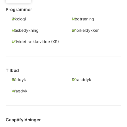
Programmer
Økologi
Nødtræning
Flaskedykning
Snorkeldykker
Udvidet rækkevidde (XR)
Tilbud
Båddyk
Stranddyk
Vragdyk
Gaspåfyldninger