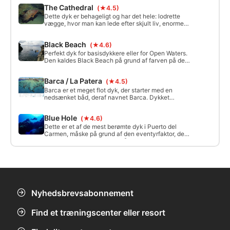
velbesøgte dyk.
The Cathedral
(★4.5)
Dette dyk er behageligt og har det hele: lodrette
vægge, hvor man kan lede efter skjult liv, enorme
klipper, hvor man kan se rokker og englehajer, huler
med alle typer fauna og endda et lille vrag, hvis
Black Beach
(★4.6)
man er interesseret i at se nærmere på det.
Perfekt dyk for basisdykkere eller for Open Waters.
Den kaldes Black Beach på grund af farven på det
vulkanske sand på den lille strand, der er omkring 5
meter bred på kysten.
Barca / La Patera
(★4.5)
Barca er et meget flot dyk, der starter med en
nedsænket båd, deraf navnet Barca. Dykket
foregår mellem 25 og 40 meter maksimalt. Et meget
behageligt dyk.
Blue Hole
(★4.6)
Dette er et af de mest berømte dyk i Puerto del
Carmen, måske på grund af den eventyrfaktor, det
tilbyder. Agujero Azul (det blå hul) er en tunnel, der
forbinder det sandede lavvandede område med
klippen, og som går ned i fantastiske dybder.
Nyhedsbrevsabonnement
Find et træningscenter eller resort