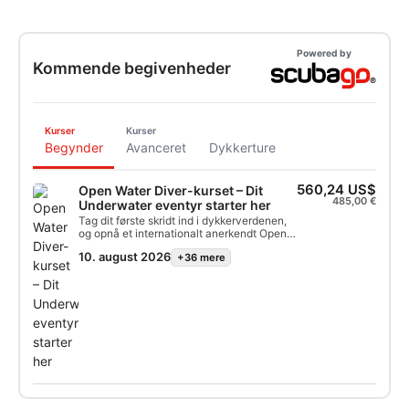
Powered by
Kommende begivenheder
Kurser
Kurser
Begynder
Avanceret
Dykkerture
560,24 US$
Open Water Diver-kurset – Dit
485,00 €
Underwater eventyr starter her
Tag dit første skridt ind i dykkerverdenen,
og opnå et internationalt anerkendt Open
Water Diver-certifikat. Dette tilbud
10. august 2026
+36 mere
omfatter alt, hvad der er inklusivt i det
linkede kursusprogram, med professionel
vejledning gennem hele din træning.Book
nu for at reservere din plads. Vi bekræfter
de ledige datoer, tidsplanen, mødestedet
og alt, hvad du skal medbringe, inden
kurset starter. Der kræves ingen tidligere
dykkererfaring.