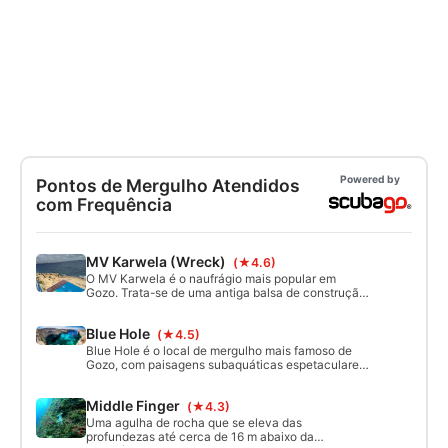
Powered by
Pontos de Mergulho Atendidos
com Frequência
MV Karwela (Wreck)
(★4.6)
O MV Karwela é o naufrágio mais popular em
Gozo. Trata-se de uma antiga balsa de construção
alemã usada como barco de excursão em Malta.
Foi afundado em 2006 para os mergulhadores. É
Blue Hole
(★4.5)
fácil e seguro entrar e penetrar no naufrágio. Ele
tem uma escadaria fantástica, dois deques para
Blue Hole é o local de mergulho mais famoso de
explorar e uma sala de máquinas escura embaixo.
Gozo, com paisagens subaquáticas espetaculares
e efeitos de luz surpreendentes. Procure os restos
da Janela Azure ("Azure Alps"), a caverna, uma
Middle Finger
(★4.3)
chaminé divertida e nadadeiras.
Uma agulha de rocha que se eleva das
profundezas até cerca de 16 m abaixo da