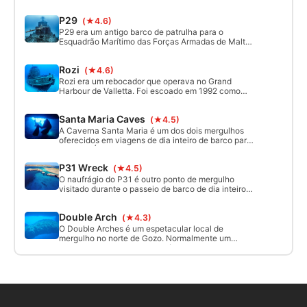
superfície. Linda parede e uma vista
impressionante da parede para a água azul.
P29
(★4.6)
P29 era um antigo barco de patrulha para o
Esquadrão Marítimo das Forças Armadas de Malta.
Ela foi intencionalmente esquartejada em 2007
para servir como atração de mergulho e recife
Rozi
(★4.6)
artificial. Tem 52m de comprimento, e fica em pé a
uma profundidade de 34m com a parte mais alta a
Rozi era um rebocador que operava no Grand
apenas 12m de profundidade da superfície.
Harbour de Valletta. Foi escoado em 1992 como
uma atração turística subaquática para passeios
submarinos, e também se tornou um recife artificial
Santa Maria Caves
(★4.5)
para mergulhadores. Tem cerca de 35m de
comprimento e fica em pé sobre um fundo arenoso,
A Caverna Santa Maria é um dos dois mergulhos
com seu mastro começando aos 20m e a maior
oferecidos em viagens de dia inteiro de barco para
parte do naufrágio aos 30-35m.
Comino. É um sistema de caverna/caverna fácil e
raso, seguro e divertido mesmo para
P31 Wreck
(★4.5)
mergulhadores menos experientes. No final do
mergulho, você encontrará uma enorme escola de
O naufrágio do P31 é outro ponto de mergulho
amistosos barcos de pesca de cervejas que
visitado durante o passeio de barco de dia inteiro
sempre esperam pela chegada do barco.
para Comino. Trata-se de um pequeno barco de
patrulha naufragado entre 11 m e 20 m, o que o
Double Arch
(★4.3)
torna um local de mergulho perfeito para quem
está começando sua aventura com naufrágios. É
O Double Arches é um espetacular local de
seguro entrar nele, pois todas as partes perigosas
mergulho no norte de Gozo. Normalmente um
foram removidas.
mergulho de barco, ele também pode ser
alcançado a partir da costa. Descubra dois arcos
em cima um do outro entre 20 e 36m. O melhor
para mergulhadores mais avançados.