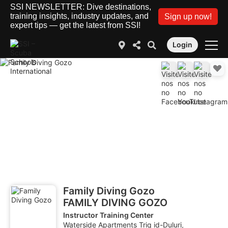
SSI NEWSLETTER: Dive destinations,
training insights, industry updates, and
Sign up now!
expert tips — get the latest from SSI!
Login
Family Diving Gozo
FAMILY DIVING GOZO
Instructor Training Center
Waterside Apartments Triq id-Duluri,